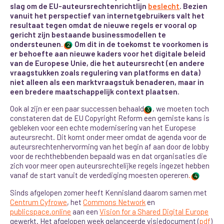
slag om de EU-auteursrechtenrichtlijn
beslecht
. Bezien
vanuit het perspectief van internetgebruikers valt het
resultaat tegen omdat de nieuwe regels er vooral op
gericht zijn bestaande businessmodellen te
ondersteunen
.
Om dit in de toekomst te voorkomen is
2
er behoefte aan nieuwe kaders voor het digitale beleid
van de Europese Unie, die het auteursrecht (en andere
vraagstukken zoals regulering van platforms en data)
niet alleen als een marktvraagstuk benaderen, maar in
een bredere maatschappelijk context plaatsen.
Ook al zijn er een paar successen behaald
, we moeten toch
3
constateren dat de EU Copyright Reform een gemiste kans is
gebleken voor een echte modernisering van het Europese
auteursrecht. Dit komt onder meer omdat de agenda voor de
auteursrechtenhervorming
van het begin af aan door de lobby
voor de rechthebbenden bepaald was
en dat organisaties die
zich voor meer open auteursrechtelijke regels ingezet hebben
vanaf de start vanuit de verdediging moesten opereren
.
4
Sinds afgelopen zomer heeft Kennisland daarom samen met
Centrum Cyfrowe
, het
Commons Network
en
publicspace.online
aan een
Vision for a Shared Digital Europe
gewerkt. Het afgelopen week gelanceerde visiedocument (
pdf
)