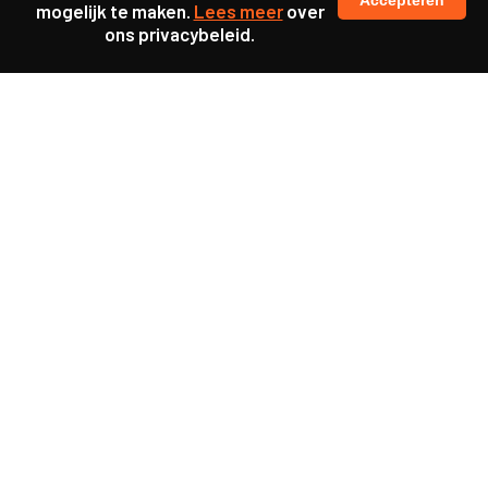
Accepteren
mogelijk te maken.
Lees meer
over
ons privacybeleid.
Samen maakten we ons sterk voor
meer prioriteit voor gezondheid in onze samenleving.
kennis en ervaring van jongeren en onderwijsprofessionals
als uitgangspunt voor beter onderwijs.
een beter functionerende overheid door versterkte
samenwerking met bewoners.
info@caop.nl
Praktische informatie
Samen werken aan maatschappelijke