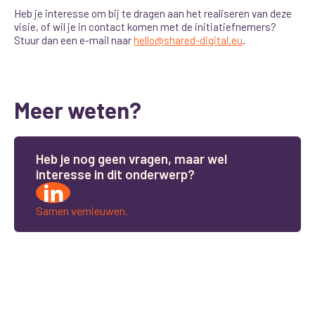
Heb je interesse om bij te dragen aan het realiseren van deze
visie, of wil je in contact komen met de initiatiefnemers?
Stuur dan een e-mail naar
hello@shared-digital.eu
.
Meer weten?
H
e
b
j
e
n
o
g
g
e
e
n
v
r
a
g
e
n
,
m
a
a
r
w
e
l
i
n
t
e
r
e
s
s
e
i
n
d
i
t
o
n
d
e
r
w
e
r
p
?
Samen vernieuwen.