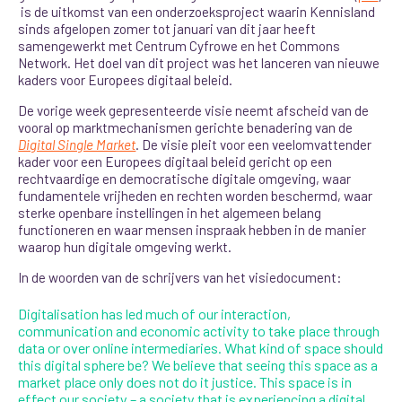
is de uitkomst van een onderzoeksproject
waarin Kennisland
sinds afgelopen zomer tot januari van dit jaar heeft
samengewerkt met Centrum Cyfrowe en het Commons
Network. Het doel van dit project was het lanceren van nieuwe
kaders voor Europees digitaal beleid.
De vorige week gepresenteerde visie neemt afscheid van de
vooral op marktmechanismen gerichte benadering van de
Digital Single Market
. De visie pleit voor een veelomvattender
kader voor een Europees digitaal beleid gericht op een
rechtvaardige en democratische digitale omgeving, waar
fundamentele vrijheden en rechten worden beschermd, waar
sterke openbare instellingen in het algemeen belang
functioneren en waar mensen inspraak hebben in de manier
waarop hun digitale omgeving werkt.
In de woorden van de schrijvers van het visiedocument:
Digitalisation has led much of our interaction,
communication and economic activity to take place through
data or over online intermediaries. What kind of space should
this digital sphere be? We believe that seeing this space as a
market place only does not do it justice. This space is in
effect our society – a society that is experiencing a digital