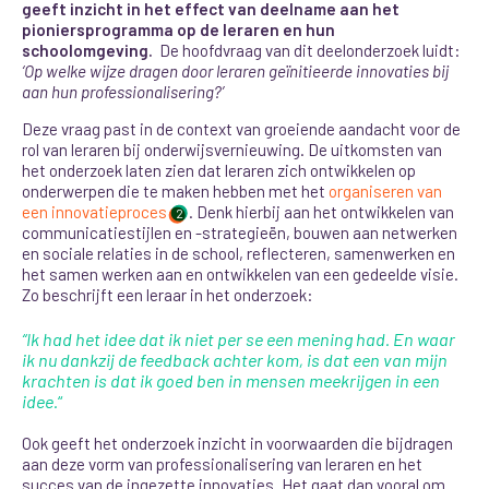
geeft inzicht in het effect van deelname aan het
pioniersprogramma op de leraren en hun
schoolomgeving.
De hoofdvraag van dit deelonderzoek luidt:
‘Op welke wijze dragen door leraren geïnitieerde innovaties bij
aan hun professionalisering?’
Deze vraag past in de context van groeiende aandacht voor de
rol van leraren bij onderwijsvernieuwing. De uitkomsten van
het onderzoek laten zien dat leraren zich ontwikkelen op
onderwerpen die te maken hebben met het
organiseren van
een innovatieproces
. Denk hierbij aan het ontwikkelen van
2
communicatiestijlen en -strategieën, bouwen aan netwerken
en sociale relaties in de school, reflecteren, samenwerken en
het samen werken aan en ontwikkelen van een gedeelde visie.
Zo beschrijft een leraar in het onderzoek:
“Ik had het idee dat ik niet per se een mening had. En waar
ik nu dankzij de feedback achter kom, is dat een van mijn
krachten is dat ik goed ben in mensen meekrijgen in een
idee.
“
Ook geeft het onderzoek inzicht in voorwaarden die bijdragen
aan deze vorm van professionalisering van leraren en het
succes van de ingezette innovaties. Het gaat dan vooral om