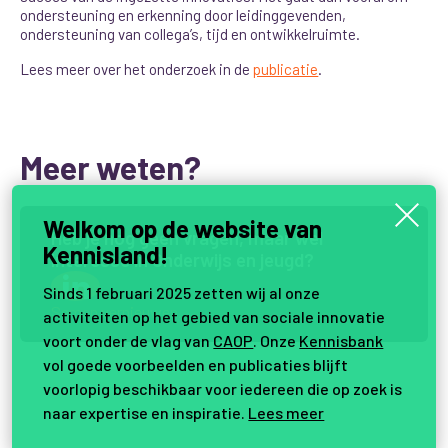
ondersteuning en erkenning door leidinggevenden,
ondersteuning van collega’s, tijd en ontwikkelruimte.
Lees meer over het onderzoek in de
publicatie
.
Meer weten?
Welkom op de website van
H
e
b
j
e
n
o
g
g
e
e
n
v
r
a
g
e
n
,
m
a
a
r
w
e
l
Kennisland!
i
n
t
e
r
e
s
s
e
i
n
O
n
d
e
r
w
i
j
s
e
n
j
e
u
g
d
?
Sinds 1 februari 2025 zetten wij al onze
Samen vernieuwen.
activiteiten op het gebied van sociale innovatie
voort onder de vlag van
CAOP
. Onze
Kennisbank
vol goede voorbeelden en publicaties blijft
voorlopig beschikbaar voor iedereen die op zoek is
naar expertise en inspiratie.
Lees meer