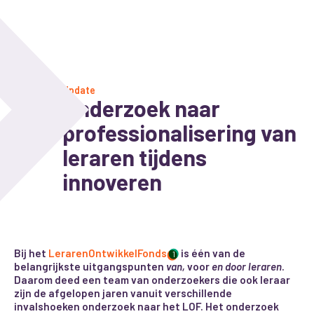
Update
Onderzoek naar
professionalisering van
leraren tijdens
innoveren
Bij het
LerarenOntwikkelFonds
is één van de
1
belangrijkste uitgangspunten
van
,
voor
en
door
leraren
.
Daarom deed een team van onderzoekers die ook leraar
zijn de afgelopen jaren vanuit verschillende
invalshoeken onderzoek naar het LOF. Het onderzoek