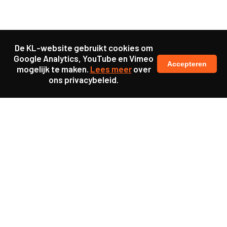
De KL-website gebruikt cookies om
Google Analytics, YouTube en Vimeo
Accepteren
mogelijk te maken.
Lees meer
over
ons privacybeleid.
Ook interessant
Update
KL25 Workshop ‘De
toekomst van werkgeluk’
Update
KL25 Workshop ‘Power