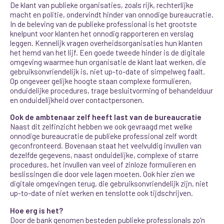
De klant van publieke organisaties, zoals rijk, rechterlijke
macht en politie, ondervindt hinder van onnodige bureaucratie.
In de beleving van de publieke professional is het grootste
knelpunt voor klanten het onnodig rapporteren en verslag
leggen. Kennelijk vragen overheidsorganisaties hun klanten
het hemd van het lijf. Een goede tweede hinder is de digitale
omgeving waarmee hun organisatie de klant laat werken, die
gebruiksonvriendelijk is, niet up-to-date of simpelweg faalt.
Op ongeveer gelijke hoogte staan complexe formulieren,
onduidelijke procedures, trage besluitvorming of behandelduur
en onduidelijkheid over contactpersonen.
Ook de ambtenaar zelf heeft last van de bureaucratie
Naast dit zelfinzicht hebben we ook gevraagd met welke
onnodige bureaucratie de publieke professional zelf wordt
geconfronteerd. Bovenaan staat het veelvuldig invullen van
dezelfde gegevens, naast onduidelijke, complexe of starre
procedures, het invullen van veel of zinloze formulieren en
beslissingen die door vele lagen moeten. Ook hier zien we
digitale omgevingen terug, die gebruiksonvriendelijk zijn, niet
up-to-date of niet werken en tenslotte ook tijdschrijven.
Hoe erg is het?
Door de bank genomen besteden publieke professionals zo'n