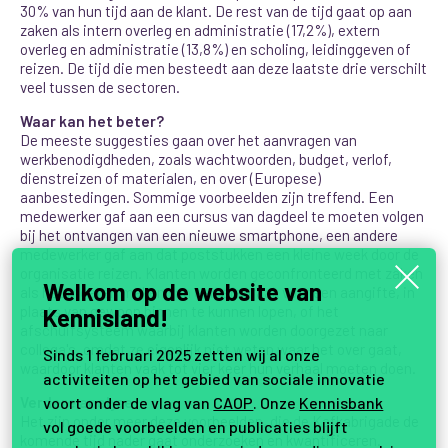
30% van hun tijd aan de klant. De rest van de tijd gaat op aan
zaken als intern overleg en administratie (17,2%), extern
overleg en administratie (13,8%) en scholing, leidinggeven of
reizen. De tijd die men besteedt aan deze laatste drie verschilt
veel tussen de sectoren.
Waar kan het beter?
De meeste suggesties gaan over het aanvragen van
werkbenodigdheden, zoals wachtwoorden, budget, verlof,
dienstreizen of materialen, en over (Europese)
aanbestedingen. Sommige voorbeelden zijn treffend. Een
medewerker gaf aan een cursus van dagdeel te moeten volgen
bij het ontvangen van een nieuwe smartphone, een andere
medewerker gaf aan dat poststukken een kleine week door de
organisatie reizen. Klanten worden geconfronteerd met zaken
Welkom op de website van
als het moeten maken van een afspraak voor een aangifte, in
plaats van gewoon binnen te kunnen lopen, of het
Kennisland!
afschuifsysteem waarbij klanten worden doorgezet naar
collega's, omdat ze eigenlijk niet weten waar het over gaat,
Sinds 1 februari 2025 zetten wij al onze
waardoor klanten vaak tot vier keer hun verhaal moeten doen.
activiteiten op het gebied van sociale innovatie
voort onder de vlag van
CAOP
. Onze
Kennisbank
Verdere analyse
Het zijn onder meer deze voorbeelden, die de Kafkabrigade de
vol goede voorbeelden en publicaties blijft
komende tijd nader gaat onderzoeken en kwantificeren.