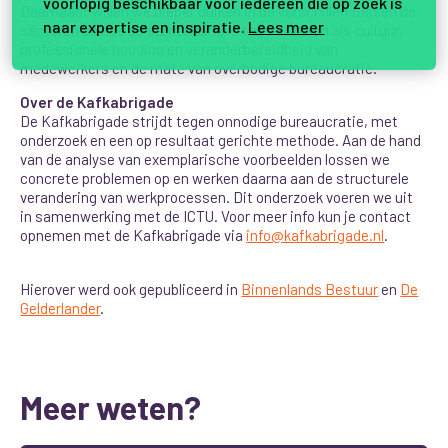
voorlopig beschikbaar voor iedereen die op zoek is
Daarnaast willen we dieper duiken in de verschillen tussen de
naar expertise en inspiratie.
Lees meer
sectoren en hoe de samenhang is tussen zaken als cultuur,
professionele houding en veranderbereidheid van
medewerkers en de mate van overbodige bureaucratie.
Over de Kafkabrigade
De Kafkabrigade strijdt tegen onnodige bureaucratie, met
onderzoek en een op resultaat gerichte methode. Aan de hand
van de analyse van exemplarische voorbeelden lossen we
concrete problemen op en werken daarna aan de structurele
verandering van werkprocessen. Dit onderzoek voeren we uit
in samenwerking met de ICTU. Voor meer info kun je contact
opnemen met de Kafkabrigade via
info@kafkabrigade.nl
.
Hierover werd ook gepubliceerd in
Binnenlands Bestuur
en
De
Gelderlander
.
Meer weten?