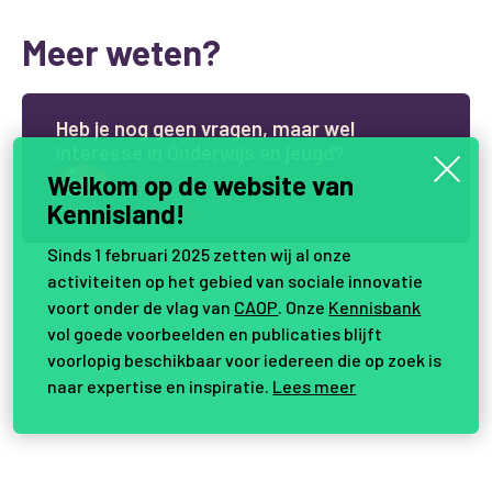
Meer weten?
H
e
b
j
e
n
o
g
g
e
e
n
v
r
a
g
e
n
,
m
a
a
r
w
e
l
i
n
t
e
r
e
s
s
e
i
n
O
n
d
e
r
w
i
j
s
e
n
j
e
u
g
d
?
Welkom op de website van
Kennisland!
Samen vernieuwen.
Sinds 1 februari 2025 zetten wij al onze
activiteiten op het gebied van sociale innovatie
voort onder de vlag van
CAOP
. Onze
Kennisbank
vol goede voorbeelden en publicaties blijft
voorlopig beschikbaar voor iedereen die op zoek is
naar expertise en inspiratie.
Lees meer