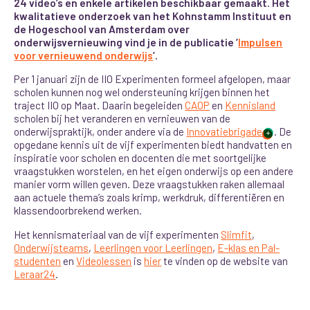
24 video’s en enkele artikelen beschikbaar gemaakt. Het
kwalitatieve onderzoek van het Kohnstamm Instituut en
de Hogeschool van Amsterdam over
onderwijsvernieuwing vind je in de publicatie ’
Impulsen
voor vernieuwend onderwijs
’.
Per 1 januari zijn de IIO Experimenten formeel afgelopen, maar
scholen kunnen nog wel ondersteuning krijgen binnen het
traject IIO op Maat. Daarin begeleiden
CAOP
en
Kennisland
scholen bij het veranderen en vernieuwen van de
onderwijspraktijk, onder andere via de
Innovatiebrigade
. De
+
opgedane kennis uit de vijf experimenten biedt handvatten en
inspiratie voor scholen en docenten die met soortgelijke
vraagstukken worstelen, en het eigen onderwijs op een andere
manier vorm willen geven. Deze vraagstukken raken allemaal
aan actuele thema’s zoals krimp, werkdruk, differentiëren en
klassendoorbrekend werken.
Het kennismateriaal van de vijf experimenten
Slimfit
,
Onderwijsteams
,
Leerlingen voor Leerlingen
,
E-klas en Pal-
studenten
en
Videolessen
is
hier
te vinden op de website van
Leraar24
.