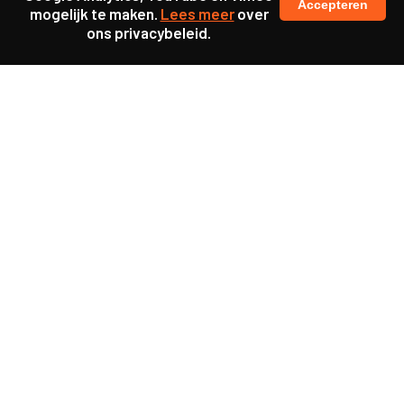
Accepteren
mogelijk te maken.
Lees meer
over
ons privacybeleid.
Ook interessant
Update
KL25 Workshop ‘De
toekomst van werkgeluk’
Update
KL25 Workshop ‘Power
Literacy’
Update
KL25 Workshop ‘Struikelen
over participatie’