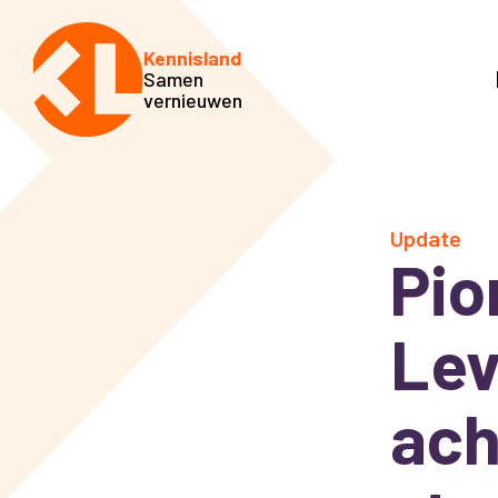
Kennisland
Samen
vernieuwen
Update
Pio
Lev
ach