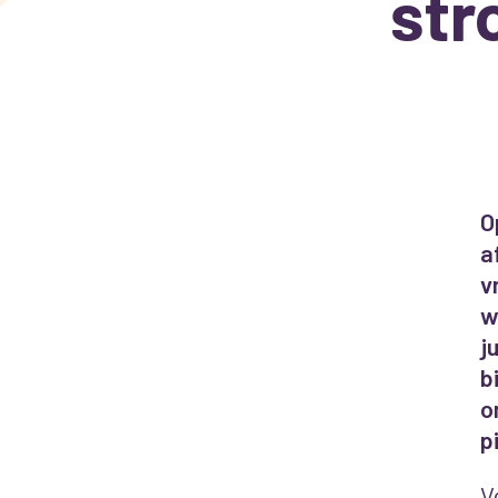
str
O
a
v
w
j
b
o
p
V