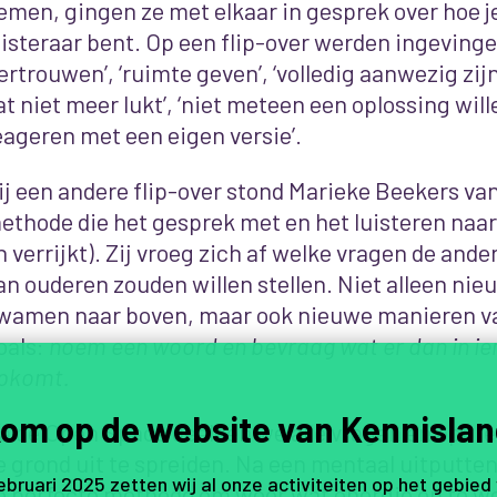
emen, gingen ze met elkaar in gesprek over hoe j
uisteraar bent. Op een flip-over werden ingeving
vertrouwen’, ‘ruimte geven’, ‘volledig aanwezig zi
at niet meer lukt’, ‘niet meteen een oplossing wille
eageren met een eigen versie’.
ij een andere flip-over stond Marieke Beekers va
ethode die het gesprek met en het luisteren naar
n verrijkt). Zij vroeg zich af welke vragen de ande
an ouderen zouden willen stellen. Niet alleen ni
wamen naar boven, maar ook nieuwe manieren van
oals:
noem een woord en bevraag wat er dan in i
pkomt
.
om op de website van Kennislan
a de Open Space deelden we alle vragen en opbre
e grond uit te spreiden. Na een mentaal uitputte
februari 2025 zetten wij al onze activiteiten op het gebied
e perfecte methode om weer wat energie op te we