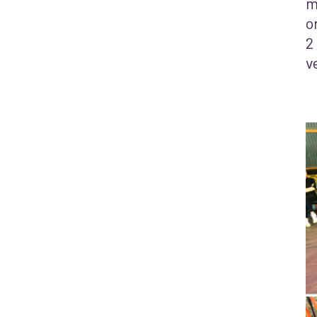
m
o
2
v