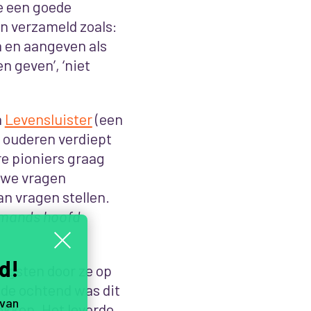
e een goede
en verzameld zoals:
jn en aangeven als
n geven’, ‘niet
n
Levensluister
(een
 ouderen verdiept
re pioniers
graag
euwe vragen
 vragen stellen.
emands hoofd
d!
ngsten door ze op
nde ochtend was dit
 van
kken. Het leverde