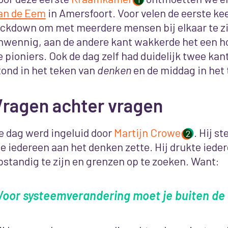
an de Eem
in Amersfoort. Voor velen de eerste kee
ockdown om met meerdere mensen bij elkaar te zi
nwennig, aan de andere kant wakkerde het een ho
e pioniers. Ook de dag zelf had duidelijk twee ka
tond in het teken van
denken
en de middag in het
Vragen achter vragen
e dag werd ingeluid door
Martijn Crowe
. Hij s
2
ie iedereen aan het denken zette. Hij drukte iede
pstandig te zijn en grenzen op te zoeken. Want:
Voor systeemverandering moet je buiten de l