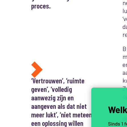
n
proces.
l
‘
d
r
B
m
e
a
‘Vertrouwen’, ‘ruimte
k
geven’, ‘volledig
Z
o
aanwezig zijn en
aangeven als dat niet
Welk
N
meer lukt’, ‘niet meteen
d
een oplossing willen
Sinds 1 
d