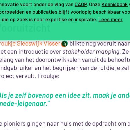
innovatie voort onder de vlag van
CAOP
. Onze
Kennisbank
eel nieuwe inzichten op.
orbeelden en publicaties blijft voorlopig beschikbaar voo
 die op zoek is naar expertise en inspiratie.
Lees meer
ooruitzicht
roukje Sleeswijk Visser
blikte
nog vooruit naa
4
et een introductie over
stakeholder mapping
. Ze
elang van het doorontwikkelen vanuit de behoeft
indgebruiker en het begrijpen van de rol die je ze
roject vervult. Froukje:
Als je zelf bovenop een idee zit, maak je and
mede-)eigenaar.”
e pioniers
gingen
naar huis met de opdracht om 