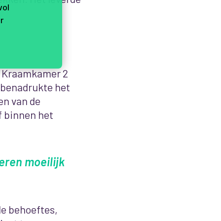
vol
r
r Kraamkamer 2
benadrukte
het
en van de
lf binnen het
eren moeilijk
de behoeftes,