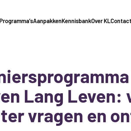
Programma’s
Aanpakken
Kennisbank
Over KL
Contac
niersprogramma
en Lang Leven: 
ter vragen en on