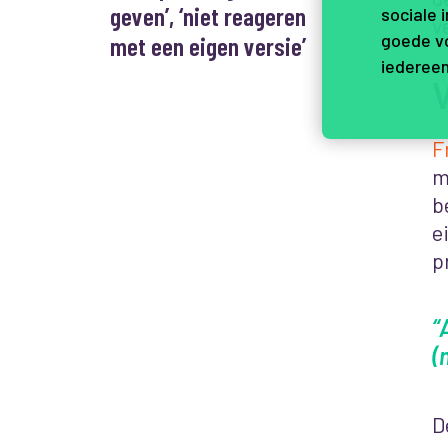
geven’, ‘niet reageren
sociale 
v
goede vo
met een eigen versie’
iedereen
V
F
m
b
e
p
“
(
D