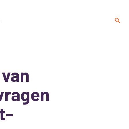
t
 van
vragen
t-