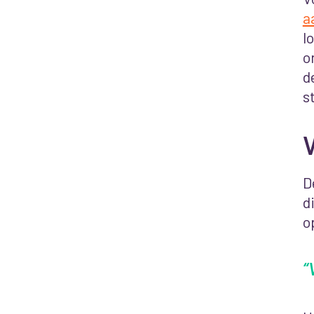
a
l
o
d
s
D
d
o
“