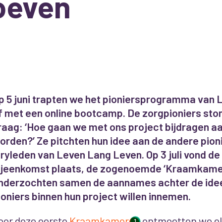
oeven
p 5 juni trapten we het pioniersprogramma van
f met een online bootcamp. De zorgpioniers stond
raag: ‘Hoe gaan we met ons project bijdragen aa
orden?’ Ze pitchten hun idee aan de andere pion
uryleden van Leven Lang Leven. Op 3 juli vond de 
ijeenkomst plaats, de zogenoemde ‘Kraamkame
nderzochten samen de aannames achter de ideeë
ioniers binnen hun project willen innemen.
oor deze eerste
Kraamkamer
ontmoetten we el
1