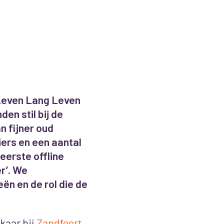
 Leven Lang Leven
en stil bij de
n fijner oud
iers en een aantal
eerste offline
r’. We
n en de rol die de
kaar bij
Zandfoort