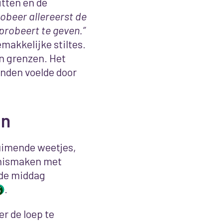
itten en de
robeer allereerst de
probeert te geven.”
makkelijke stiltes.
n grenzen. Het
onden voelde door
en
ruimende weetjes,
nnismaken met
 de middag
.
3
r de loep te