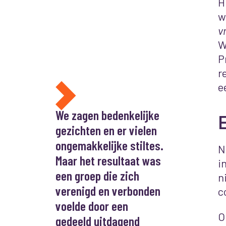
H
w
v
W
P
r
e
We zagen bedenkelijke
gezichten en er vielen
ongemakkelijke stiltes.
N
Maar het resultaat was
i
een groep die zich
n
verenigd en verbonden
c
voelde door een
O
gedeeld uitdagend