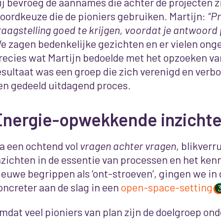
ij bevroeg de aannames die achter de projecten z
oordkeuze die de pioniers gebruiken. Martijn:
“P
raagstelling goed te krijgen, voordat je antwoord 
e zagen bedenkelijke gezichten en er vielen onge
recies wat Martijn bedoelde met het opzoeken va
esultaat was een groep die zich verenigd en verb
en gedeeld uitdagend proces.
Energie-opwekkende inzicht
a een ochtend vol
vragen achter vragen
, blikver
nzichten in de essentie van processen en het ke
ieuwe begrippen als ‘ont-stroeven’, gingen we in
oncreter aan de slag in een
open-space-setting
mdat veel pioniers van plan zijn de doelgroep onde