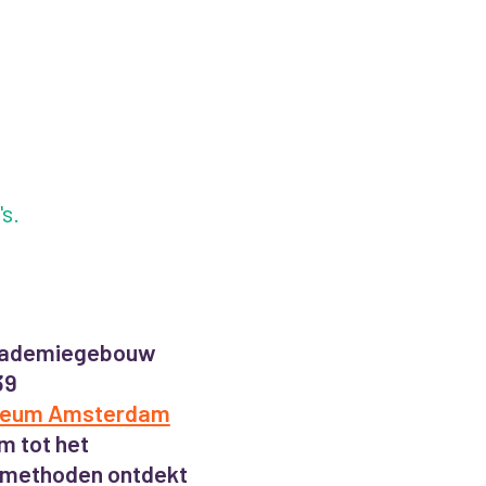
s.
Academiegebouw
39
useum Amsterdam
m tot het
 methoden ontdekt