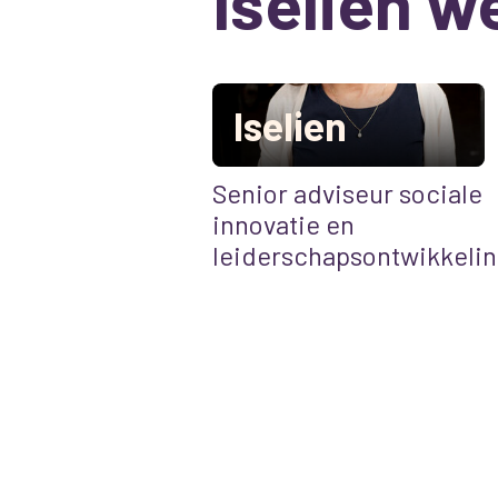
Iselien w
Iselien
Senior adviseur sociale
innovatie en
leiderschapsontwikkelin