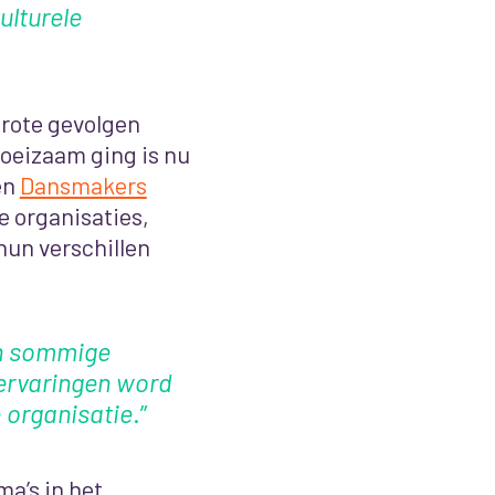
lturele
grote gevolgen
oeizaam ging is nu
en
Dansmakers
de organisaties,
hun verschillen
 in sommige
 ervaringen word
e organisatie
.”
a’s in het