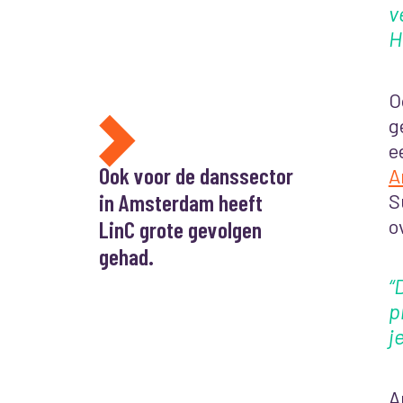
v
H
O
g
e
Ook voor de danssector
A
in Amsterdam heeft
S
o
LinC grote gevolgen
gehad.
“
p
j
A