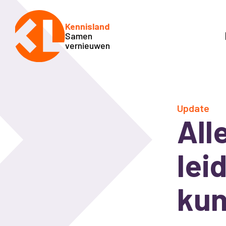
Kennisland
Samen
vernieuwen
Update
All
lei
kun