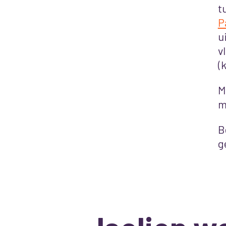
t
P
u
v
(
M
m
B
g