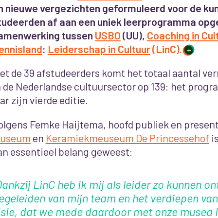
n nieuwe vergezichten geformuleerd voor de kun
tudeerden af aan een uniek leerprogramma opge
amenwerking tussen
USBO
(UU),
Coaching in Cul
ennisland
:
Leiderschap in Cultuur
(LinC).
+
et de 39 afstudeerders komt het totaal aantal ve
n de Nederlandse cultuursector op 139: het progr
aar zijn vierde editie.
olgens Femke Haijtema, hoofd publiek en present
useum
en
Keramiekmeuseum De Princessehof
i
an essentieel belang geweest:
ankzij LinC heb ik mij als leider zo kunnen on
egeleiden van mijn team en het verdiepen van
isie, dat we mede daardoor met onze musea i