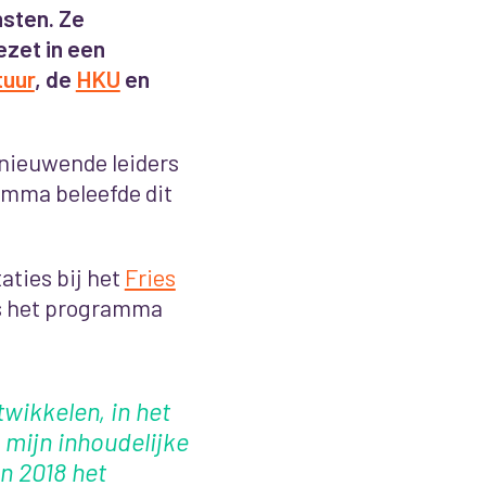
sten. Ze
zet in een
tuur
, de
HKU
en
rnieuwende leiders
amma beleefde dit
aties bij het
Fries
s het programma
twikkelen, in het
 mijn inhoudelijke
n 2018 het