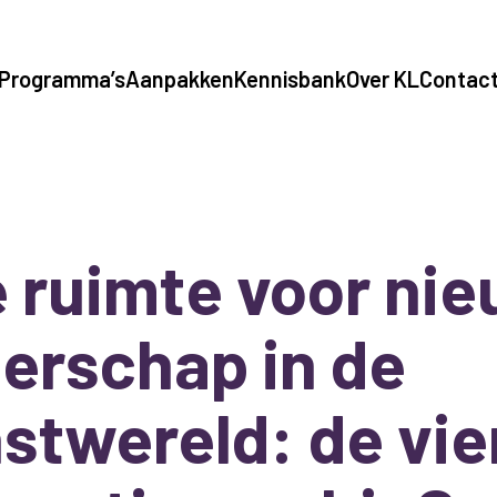
Programma’s
Aanpakken
Kennisbank
Over KL
Contac
e ruimte voor ni
derschap in de
stwereld: de vie