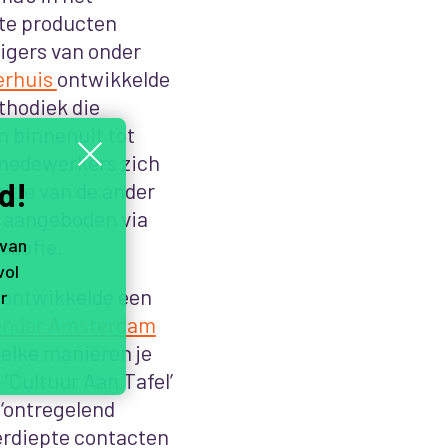
ete producten
igers van onder
erhuis
ontwikkelde
thodiek die
n binnenuit tot
 medewerkers zich
d!
itie van de ander
s aangeboden via
osofie.
 van
vol
o ontwikkelde een
r
endor Amsterdam
elke manieren je
‘Cultuur Aan Tafel’
 ‘ontregelend
verdiepte contacten