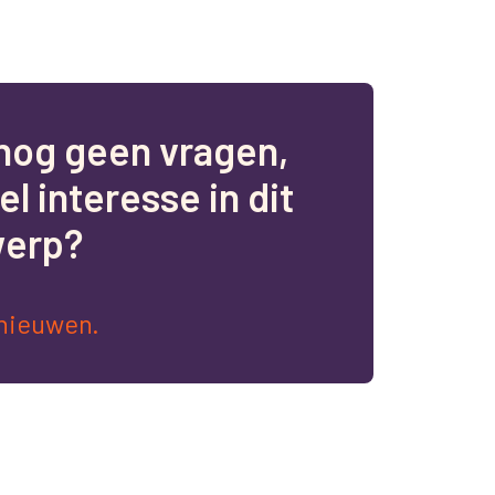
n
o
g
g
e
e
n
v
r
a
g
e
n
,
e
l
i
n
t
e
r
e
s
s
e
i
n
d
i
t
w
e
r
p
?
nieuwen.