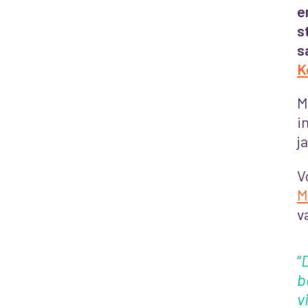
e
s
s
K
M
i
j
V
M
v
“
D
b
v