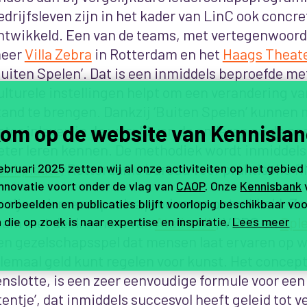
edrijfsleven zijn in het kader van LinC ook concr
ntwikkeld. Een van de teams, met vertegenwoord
eer
Villa Zebra
in Rotterdam en het
Haags Theat
Buiten Spelen’. Dat is een inmiddels beproefde me
ulturele instellingen helpt om een verandering va
tand te brengen. Dankzij ‘Buiten Spelen’ kunnen
om op de website van Kennislan
eter inleven in de wereld van de anderen
en de pos
eter leren kennen. De methodiek wordt inmiddel
enkplaats
, Rotterdams bureau voor praktische fil
februari 2025 zetten wij al onze activiteiten op het gebied
innovatie voort onder de vlag van
CAOP
. Onze
Kennisbank
r zijn ook meer speelse producten ontwikkeld. Z
orbeelden en publicaties blijft voorlopig beschikbaar voo
eam met deelnemers van
AtelierNL
, VPRO en
Spl
 die op zoek is naar expertise en inspiratie.
Lees meer
en gezelschapsspel dat mensen laat ervaren op w
llemaal geld kunt regelen voor kunst. Het concept 
enslotte, is een zeer eenvoudige formule voor een
tentje’, dat inmiddels succesvol heeft geleid tot 