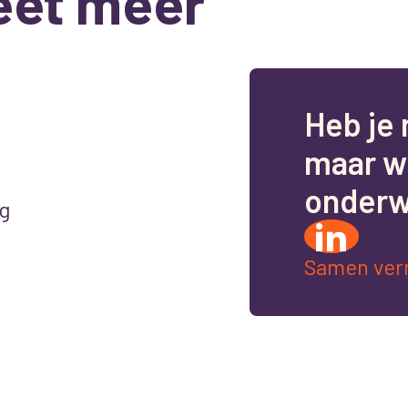
eet meer
H
e
b
j
e
m
a
a
r
w
o
n
d
e
r
g
Samen ver