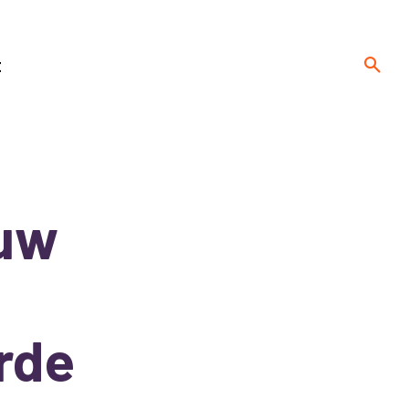
t
euw
rde