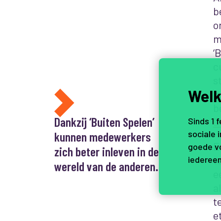
b
o
m
‘
c
s
Welk
b
b
Dankzij ‘Buiten Spelen’
D
Sinds 1 
sociale 
kunnen medewerkers
E
goede vo
zich beter inleven in de
t
iedereen
wereld van de anderen.
e
a
t
e