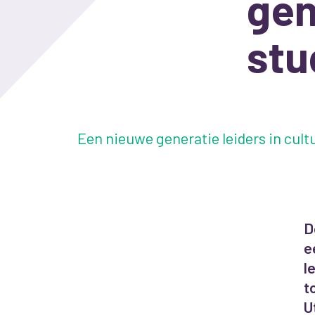
gen
stu
Een nieuwe generatie leiders in cul
D
e
l
t
U