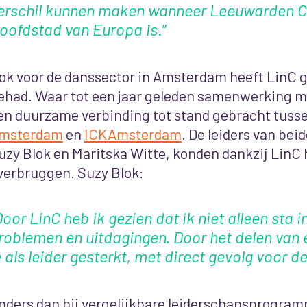
erschil kunnen maken wanneer Leeuwarden Cu
oofdstad van Europa is
.”
ok voor de danssector in Amsterdam heeft LinC 
ehad
. Waar tot een jaar geleden samenwerking m
en duurzame verbinding tot stand gebracht tuss
msterdam
en
ICKAmsterdam
. De leiders van bei
uzy Blok en Maritska Witte, konden dankzij LinC 
verbruggen. Suzy Blok:
Door LinC heb ik gezien dat ik niet alleen sta
roblemen en uitdagingen. Door het delen van
e als leider gesterkt, met direct gevolg voor d
nders dan bij vergelijkbare leiderschapsprogramm