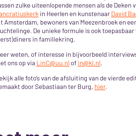
ussen zulke uiteenlopende mensen als de Deken 
ancratiuskerk
in Heerlen en kunstenaar
David Ba
it Amsterdam, bewoners van Meezenbroek en een
luchtelinge. De unieke formule is ook toepasbaa
kerst)diners in familiekring.
eer weten, of interesse in bijvoorbeeld intervie
et ons op via
LinC@uu.nl
of
in@kl.nl
.
ekijk alle foto’s van de afsluiting van de vierde ed
emaakt door Sebastiaan ter Burg,
hier
.