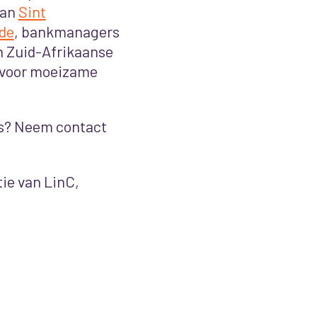
van
Sint
de
, bankmanagers
 Zuid-Afrikaanse
r voor moeizame
ws? Neem contact
itie van LinC,