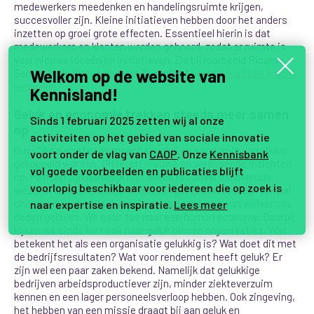
medewerkers meedenken en handelingsruimte krijgen,
succesvoller zijn. Kleine initiatieven hebben door het anders
inzetten op groei grote effecten. Essentieel hierin is dat
medewerkers en klanten worden gehoord, zodat er ruimte is
voor nieuwe ideeën en initiatieven. Zie bijvoorbeeld Ricardo
Welkom op de website van
Semler in de uitzending van Tegenlicht over
De kapitale kracht
van geluk
.”
Kennisland!
Geluk en economie trekken steeds meer samen
Sinds 1 februari 2025 zetten wij al onze
op
activiteiten op het gebied van sociale innovatie
Guy: “We zien steeds meer dat geluk en economie aan elkaar
voort onder de vlag van
CAOP
. Onze
Kennisbank
gekoppeld worden. Dit levert nieuwe en verassende inzichten
vol goede voorbeelden en publicaties blijft
op. Mensen zijn namelijk niet alleen rationeel handelende
voorlopig beschikbaar voor iedereen die op zoek is
wezens. De mens baseert keuzes op meer dan alleen rational
choice en economisch gewin zoals economen van weleer ons
naar expertise en inspiratie.
Lees meer
deden geloven. We gaan toe naar een
human economy
. Daarbij
kijken we sinds kort ook naar geluk binnen organisaties. Wat
betekent het als een organisatie gelukkig is? Wat doet dit met
de bedrijfsresultaten? Wat voor rendement heeft geluk? Er
zijn wel een paar zaken bekend. Namelijk dat gelukkige
bedrijven arbeidsproductiever zijn, minder ziekteverzuim
kennen en een lager personeelsverloop hebben. Ook zingeving,
het hebben van een missie draagt bij aan geluk en