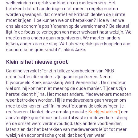
welbevinden en geluk van klanten en medewerkers. Het
betekent dat uitzonderingen niet meer in regels moeten
worden gevangen, dat creatief en kritisch denken de ruimte
moet krijgen. Hoe kunnen we ons herpakken? Hoe willen we
ons als economie positioneren op de wereldmarkt? De sleutel
ligt in de focus te verleggen van meer welvaart naar welzijn. We
moeten ons anders gaan organiseren. We moeten anders
kijken, anders aan de slag. Wat als we geluk gaan koppelen aan
economische groeikracht?”, aldus Anke.
Klein is het nieuwe groot
Caroline vervolgt: “Er zijn talloze voorbeelden van MKB-
organisaties die anders zijn gaan organiseren. Neem
bijvoorbeeld Koekjesbakkerij Veldt Veenendaal. De directeur
viel om, hij kon het niet meer op de oude manier. Tijdens zijn
herstel dacht hij na. Het moest anders. Medewerkers moesten
weer betrokken worden. Hij is medewerkers gaan vragen om
mee te denken en zelf in innovatieteams de oplossingen te
regisseren. Dankzij deze omslag maakte
Koekjesbakkerij
een
aanzienlijke groei door: het aantal vaste medewerkers steeg
en de omzet werd verdrievoudigd. Ook andere voorbeelden
laten zien dat het betrekken van medewerkers leidt tot meer
welzijn én economische groei; dat bedrijven waar