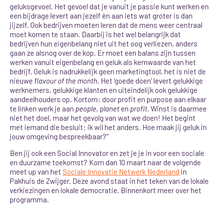
geluksgevoel. Het gevoel dat je vanuit je passie kunt werken en
een bijdrage levert aan jezelf èn aan iets wat groter is dan
jijzelf. Ook bedrijven moeten leren dat de mens weer centraal
moet komen te staan. Daarbij is het wel belangrijk dat
bedrijven hun eigenbelang niet uit het oog verliezen, anders
gaan ze alsnog over de kop. Er moet een balans zijn tussen
werken vanuit eigenbelang en geluk als kernwaarde van het
bedrijf. Geluk is nadrukkelijk geen marketingtool, het is niet de
nieuwe
flavour of the month
. Het ‘goede doen’ levert gelukkige
werknemers, gelukkige klanten en uiteindelijk ook gelukkige
aandeelhouders op. Kortom: door profit en purpose aan elkaar
te linken werk je aan
people
,
planet
en
profit
. Winst is daarmee
niet het doel, maar het gevolg van wat we doen! Het begint
met iemand die besluit: ik wil het anders. Hoe maak jij geluk in
jouw omgeving bespreekbaar?”
Ben jij ook een Social Innovator en zet je je in voor een sociale
en duurzame toekomst? Kom dan 10 maart naar de volgende
meet up van het
Sociale Innovatie Netwerk Nederland
in
Pakhuis de Zwijger. Deze avond staat in het teken van de lokale
verkiezingen en lokale democratie. Binnenkort meer over het
programma.