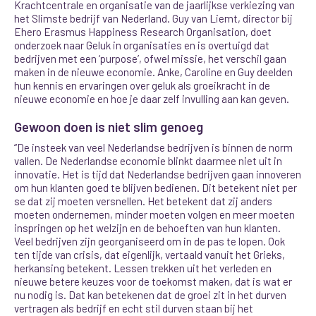
Krachtcentrale en organisatie van de jaarlijkse verkiezing van
het Slimste bedrijf van Nederland. Guy van Liemt, director bij
Ehero Erasmus Happiness Research Organisation, doet
onderzoek naar Geluk in organisaties en is overtuigd dat
bedrijven met een ‘purpose’, ofwel missie, het verschil gaan
maken in de nieuwe economie. Anke, Caroline en Guy deelden
hun kennis en ervaringen over geluk als groeikracht in de
nieuwe economie en hoe je daar zelf invulling aan kan geven.
Gewoon doen is niet slim genoeg
“De insteek van veel Nederlandse bedrijven is binnen de norm
vallen. De Nederlandse economie blinkt daarmee niet uit in
innovatie. Het is tijd dat Nederlandse bedrijven gaan innoveren
om hun klanten goed te blijven bedienen. Dit betekent niet per
se dat zij moeten versnellen. Het betekent dat zij anders
moeten ondernemen, minder moeten volgen en meer moeten
inspringen op het welzijn en de behoeften van hun klanten.
Veel bedrijven zijn georganiseerd om in de pas te lopen. Ook
ten tijde van crisis, dat eigenlijk, vertaald vanuit het Grieks,
herkansing betekent. Lessen trekken uit het verleden en
nieuwe betere keuzes voor de toekomst maken, dat is wat er
nu nodig is. Dat kan betekenen dat de groei zit in het durven
vertragen als bedrijf en echt stil durven staan bij het