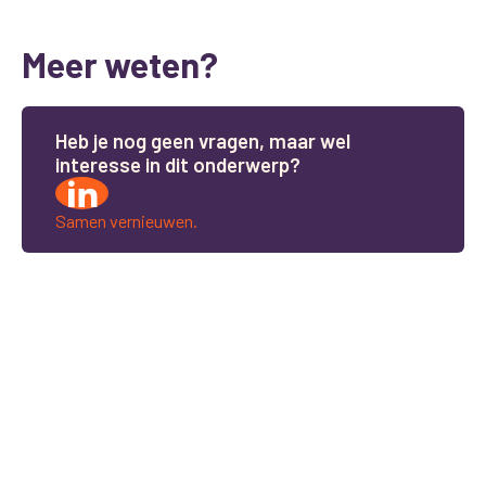
Meer weten?
H
e
b
j
e
n
o
g
g
e
e
n
v
r
a
g
e
n
,
m
a
a
r
w
e
l
i
n
t
e
r
e
s
s
e
i
n
d
i
t
o
n
d
e
r
w
e
r
p
?
Samen vernieuwen.