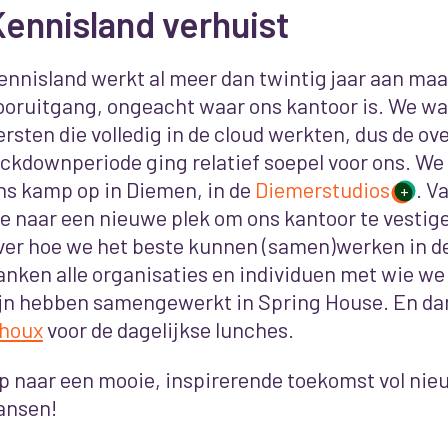
ennisland verhuist
ennisland werkt al meer dan twintig jaar aan ma
ooruitgang, ongeacht waar ons kantoor is.
We war
ersten die volledig in de cloud werkten, dus de o
ockdownperiode ging relatief soepel voor ons. We z
ns kamp op in Diemen, in de
Diemerstudios
. V
+
e naar een nieuwe plek om ons kantoor te vestig
ver hoe we het beste kunnen (samen)werken in d
anken alle organisaties en individuen met wie we
ijn hebben samengewerkt in Spring House. En d
houx
voor de dagelijkse lunches.
p naar een mooie, inspirerende toekomst vol nie
ansen!