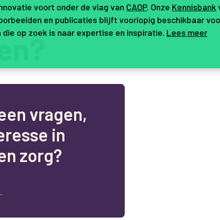
innovatie voort onder de vlag van
CAOP
. Onze
Kennisbank
orbeelden en publicaties blijft voorlopig beschikbaar voo
 die op zoek is naar expertise en inspiratie.
Lees meer
en?
e
e
n
v
r
a
g
e
n
,
e
r
e
s
s
e
i
n
e
n
z
o
r
g
?
.