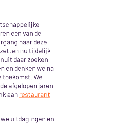
atschappelijke
en een van de
vergang naar deze
etten nu tijdelijk
anuit daar zoeken
en en denken we na
e toekomst. We
 de afgelopen jaren
ank aan
restaurant
uwe uitdagingen en