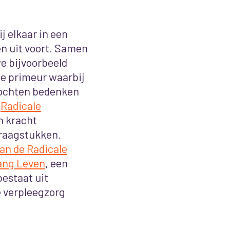
j elkaar in een
 uit voort.
Samen
e bijvoorbeeld
le primeur waarbij
mochten bedenken
r
Radicale
n kracht
vraagstukken.
an de Radicale
ang Leven
, een
estaat uit
e verpleegzorg