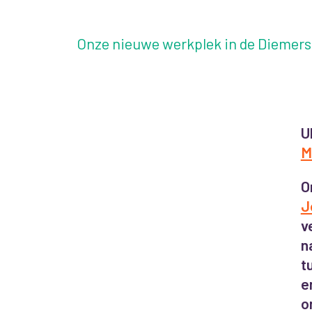
Onze nieuwe werkplek in de Diemers
U
M
O
J
v
n
t
e
o