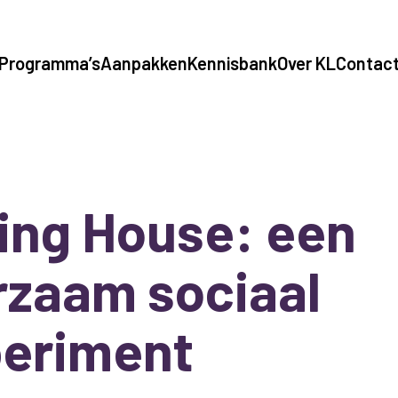
Programma’s
Aanpakken
Kennisbank
Over KL
Contac
ing House: een
rzaam sociaal
eriment