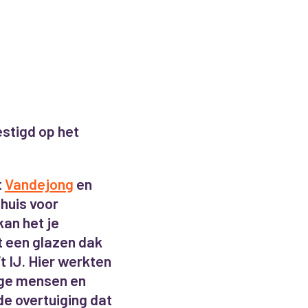
stigd op het
t
Vandejong
en
huis voor
an het je
t een glazen dak
 IJ. Hier werkten
ige mensen en
de overtuiging dat