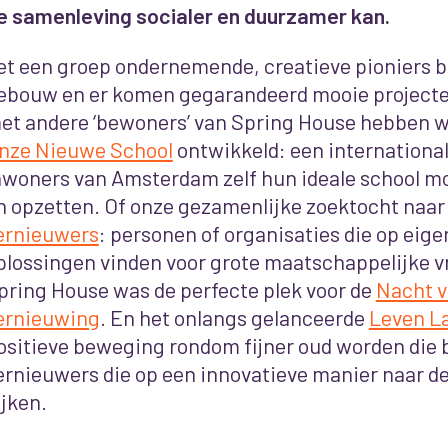
e samenleving socialer en duurzamer kan.
et een groep ondernemende, creatieve pioniers bi
ebouw en er komen gegarandeerd mooie projecten
et andere ‘bewoners’ van Spring House hebben w
nze Nieuwe School
ontwikkeld: een internationa
nwoners van Amsterdam zelf hun ideale school 
n opzetten. Of onze gezamenlijke zoektocht naa
ernieuwers
: personen of organisaties die op eige
plossingen vinden voor grote maatschappelijke 
pring House was de perfecte plek voor de
Nacht v
ernieuwing
. En het onlangs gelanceerde
Leven L
ositieve beweging rondom fijner oud worden die b
ernieuwers die op een innovatieve manier naar d
ijken.