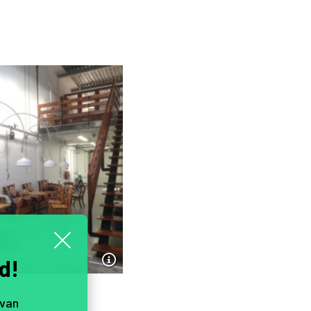
d!
 van