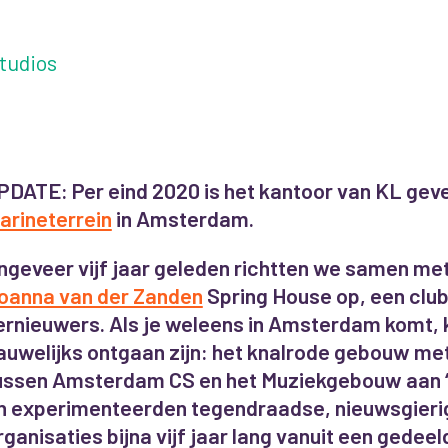
tudios
PDATE: Per eind 2020 is het kantoor van KL geve
arineterrein
in Amsterdam.
ngeveer vijf jaar geleden richtten we samen me
oanna van der Zanden
Spring House op, een club
ernieuwers. Als je weleens in Amsterdam komt, k
auwelijks ontgaan zijn: het knalrode gebouw me
ussen Amsterdam CS en het Muziekgebouw aan ‘t
n experimenteerden tegendraadse, nieuwsgier
rganisaties bijna vijf jaar lang vanuit een gedeel