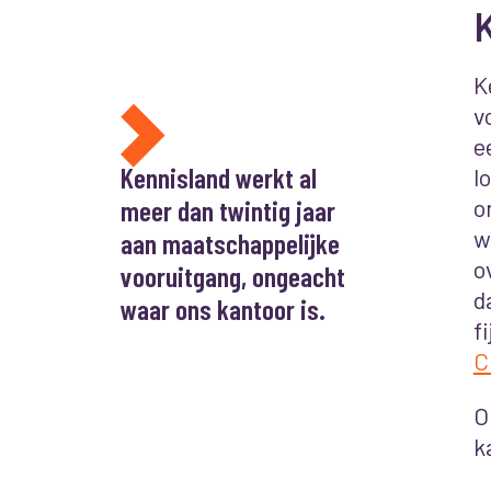
K
K
v
e
Kennisland werkt al
l
meer dan twintig jaar
o
w
aan maatschappelijke
o
vooruitgang, ongeacht
d
waar ons kantoor is.
f
C
O
k