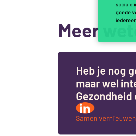
sociale 
goede vo
iedereen
Meer wet
H
e
b
j
e
n
o
g
g
m
a
a
r
w
e
l
i
n
t
G
e
z
o
n
d
h
e
i
d
Samen vernieuwen