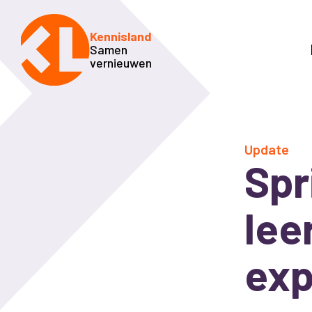
Kennisland
Samen
vernieuwen
Update
Spr
lee
exp