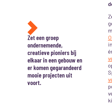
d
Z
g
m
Zet een groep
O
ondernemende,
i
é
creatieve pioniers bij
v
elkaar in een gebouw en
o
er komen gegarandeerd
S
mooie projecten uit
v
voort.
p
v
k