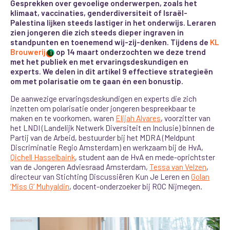
Gesprekken over gevoelige onderwerpen, zoals het
klimaat, vaccinaties, genderdiversiteit of Israël-
Palestina lijken steeds lastiger in het onderwijs. Leraren
zien jongeren die zich steeds dieper ingraven in
standpunten en toenemend wij-zij-denken. Tijdens de
KL
Brouwerij
op 14 maart onderzochten we deze trend
1
met het publiek en met ervaringsdeskundigen en
experts. We delen in dit artikel 9 effectieve strategieën
om met polarisatie om te gaan én een bonustip.
De aanwezige ervaringsdeskundigen en experts die zich
inzetten om polarisatie onder jongeren bespreekbaar te
maken en te voorkomen, waren
Elijah Alvares
, voorzitter van
het LNDI (Landelijk Netwerk Diversiteit en Inclusie) binnen de
Partij van de Arbeid, bestuurder bij het MDRA (Meldpunt
Discriminatie Regio Amsterdam)
en
werkzaam bij de HvA,
Qichell Hasselbaink
, student aan de HvA en mede-oprichtster
van de Jongeren Adviesraad Amsterdam,
Tessa van Velzen
,
directeur van Stichting Discussiëren Kun Je Leren en
Golan
‘Miss G’ Muhyaldin
, docent-onderzoeker bij ROC Nijmegen.