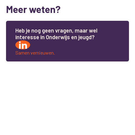
Meer weten?
H
e
b
j
e
n
o
g
g
e
e
n
v
r
a
g
e
n
,
m
a
a
r
w
e
l
i
n
t
e
r
e
s
s
e
i
n
O
n
d
e
r
w
i
j
s
e
n
j
e
u
g
d
?
Samen vernieuwen.