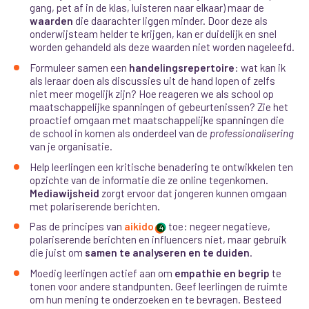
gang, pet af in de klas, luisteren naar elkaar) maar de
waarden
die daarachter liggen minder. Door deze als
onderwijsteam helder te krijgen, kan er duidelijk en snel
worden gehandeld als deze waarden niet worden nageleefd.
Formuleer samen een
handelingsrepertoire
: wat kan ik
als leraar doen als discussies uit de hand lopen of zelfs
niet meer mogelijk zijn? Hoe reageren we als school op
maatschappelijke spanningen of gebeurtenissen? Zie het
proactief omgaan met maatschappelijke spanningen die
de school in komen als onderdeel van de
professionalisering
van je organisatie.
Help leerlingen een kritische benadering te ontwikkelen ten
opzichte van de informatie die ze online tegenkomen.
Mediawijsheid
zorgt ervoor dat jongeren kunnen omgaan
met polariserende berichten.
Pas de principes van
aikido
toe: negeer negatieve,
4
polariserende berichten en influencers niet, maar gebruik
die juist om
samen te analyseren en te duiden
.
Moedig leerlingen actief aan om
empathie en begrip
te
tonen voor andere standpunten. Geef leerlingen de ruimte
om hun mening te onderzoeken en te bevragen. Besteed