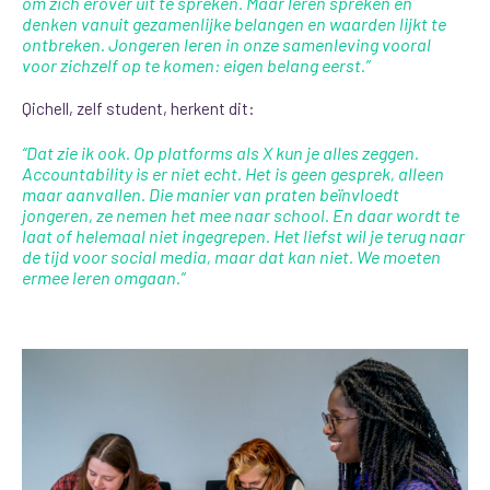
om zich erover uit te spreken. Maar leren spreken en
denken vanuit gezamenlijke belangen en waarden lijkt te
ontbreken. Jongeren leren in onze samenleving vooral
voor zichzelf op te komen: eigen belang eerst.”
Qichell, zelf student, herkent dit:
“Dat zie ik ook. Op platforms als X kun je alles zeggen.
Accountability is er niet echt. Het is geen gesprek, alleen
maar aanvallen. Die manier van praten beïnvloedt
jongeren, ze nemen het mee naar school. En daar wordt te
laat of helemaal niet ingegrepen. Het liefst wil je terug naar
de tijd voor social media, maar dat kan niet. We moeten
ermee leren omgaan.”