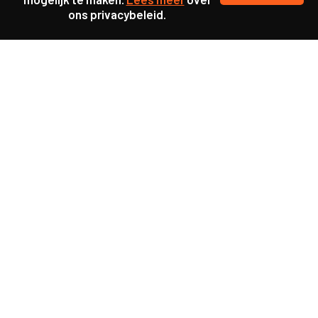
ons privacybeleid.
Ook interessant
Update
KL25 Workshop ‘De
toekomst van werkgeluk’
Update
KL25 Workshop ‘Power
Literacy’
Update
KL25 Workshop ‘Struikelen
over participatie’
Update