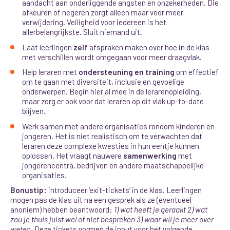
aandacht aan onderliggende angsten en onzekerheden. Die
afkeuren of negeren zorgt alleen maar voor meer
verwijdering. Veiligheid voor iedereen is het
allerbelangrijkste. Sluit niemand uit.
Laat leerlingen
zelf
afspraken maken over hoe in de klas
met verschillen wordt omgegaan voor meer draagvlak.
Help leraren met
ondersteuning en training
om effectief
om te gaan met diversiteit, inclusie en gevoelige
onderwerpen. Begin hier al mee in de lerarenopleiding,
maar zorg er ook voor dat leraren op dit vlak up-to-date
blijven.
Werk samen met andere organisaties rondom kinderen en
jongeren. Het is niet realistisch om te verwachten dat
leraren deze complexe kwesties in hun eentje kunnen
oplossen. Het vraagt nauwere
samenwerking
met
jongerencentra, bedrijven en andere maatschappelijke
organisaties.
Bonustip
:
introduceer ‘exit-tickets’ in de klas. Leerlingen
mogen pas de klas uit na een gesprek als ze (eventueel
anoniem) hebben beantwoord:
1) wat heeft je geraakt 2) wat
zou je thuis juist wel of niet bespreken 3) waar wil je meer over
weten.
Deze tickets vormen de input voor het volgende