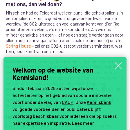
met ons, dan wel doen?
Misschien had de Telegraaf wel een punt: die gehaktballen zijn
een probleem. Eten is goed voor ongeveer een kwart van de
wereldwijde CO2-uitstoot, en veel daarvan komt van dierlijke
producten zoals vlees, vis en melkproducten. Als we dus
minder gehaktballen eten – of nog een stapje verder gaan door
alleen nog maar veganistisch eten, zoals de lunches bij ons in
Spring House
– zal onze CO2-uitstoot verder verminderen, wat
ten goede komt van ons milieu.
De twee andere grote impactfactoren zijn binnenlandse reizen
en elektriciteit. Veel organisaties kunnen hun CO2 aanzienlijk
Welkom op de website van
verminderen door over te stappen op minder reizen met de
Kennisland!
auto, door bijvoorbeeld fietsen en treinreizen te bevorderen bij
werknemers, en waar de auto nodig is over te gaan op
Sinds 1 februari 2025 zetten wij al onze
elektrische auto’s. Voor de elektriciteit geldt natuurlijk wel dat
het belangrijk is dat dit groene stroom is, bij voorkeur
activiteiten op het gebied van sociale innovatie
opgewekt binnen Nederland. En als je de mogelijkheid hebt:
voort onder de vlag van
CAOP
. Onze
Kennisbank
door eigen zonnepanelen of windmolens.
vol goede voorbeelden en publicaties blijft
voorlopig beschikbaar voor iedereen die op zoek is
Hoe krijg je mensen mee?
naar expertise en inspiratie.
Lees meer
Overstappen op elektrische auto’s klinkt prijzig, en groene