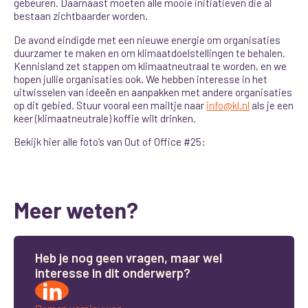
gebeuren. Daarnaast moeten alle mooie initiatieven die al
bestaan zichtbaarder worden.
De avond eindigde met een nieuwe energie om organisaties
duurzamer te maken en om klimaatdoelstellingen te behalen.
Kennisland zet stappen om klimaatneutraal te worden, en we
hopen jullie organisaties ook. We hebben interesse in het
uitwisselen van ideeën en aanpakken met andere organisaties
op dit gebied. Stuur vooral een mailtje naar
info@kl.nl
als je een
keer (klimaatneutrale) koffie wilt drinken.
Bekijk hier alle foto’s van Out of Office #25:
Meer weten?
H
e
b
j
e
n
o
g
g
e
e
n
v
r
a
g
e
n
,
m
a
a
r
w
e
l
i
n
t
e
r
e
s
s
e
i
n
d
i
t
o
n
d
e
r
w
e
r
p
?