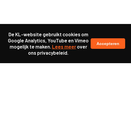
De KL-website gebruikt cookies om
Google Analytics, YouTube en Vimeo
Accepteren
mogelijk te maken.
Lees meer
over
ons privacybeleid.
Samen maakten we ons sterk voor
meer prioriteit voor gezondheid in onze samenleving.
kennis en ervaring van jongeren en onderwijsprofessionals
als uitgangspunt voor beter onderwijs.
een beter functionerende overheid door versterkte
samenwerking met bewoners.