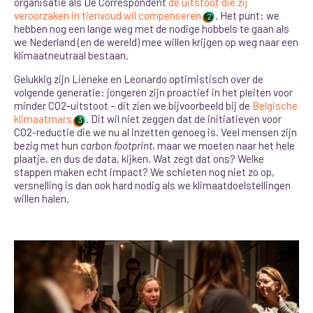
organisatie als De Correspondent
de uitstoot die zij
veroorzaken in tienvoud wil compenseren
. Het punt: we
2
hebben nog een lange weg met de nodige hobbels te gaan als
we Nederland (en de wereld) mee willen krijgen op weg naar een
klimaatneutraal bestaan.
Gelukkig zijn Lieneke en Leonardo optimistisch over de
volgende generatie: jongeren zijn proactief in het pleiten voor
minder CO2-uitstoot – dit zien we bijvoorbeeld bij de
Belgische
klimaatmars
. Dit wil niet zeggen dat de initiatieven voor
3
CO2-reductie die we nu al inzetten genoeg is. Veel mensen zijn
bezig met hun
carbon footprint
, maar we moeten naar het hele
plaatje, en dus de data, kijken. Wat zegt dat ons? Welke
stappen maken echt impact? We schieten nog niet zo op,
versnelling is dan ook hard nodig als we klimaatdoelstellingen
willen halen.