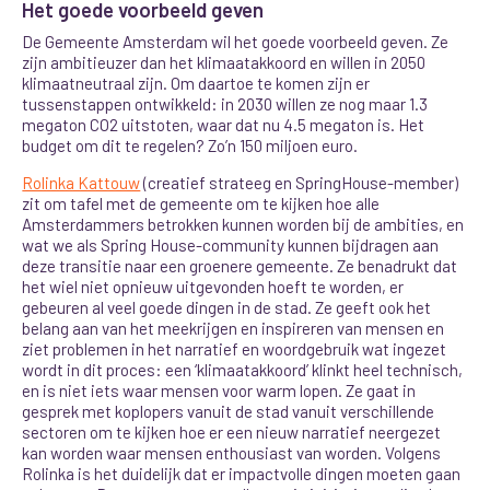
Het goede voorbeeld geven
De Gemeente Amsterdam wil het goede voorbeeld geven. Ze
zijn ambitieuzer dan het klimaatakkoord en willen in 2050
klimaatneutraal zijn. Om daartoe te komen zijn er
tussenstappen ontwikkeld: in 2030 willen ze nog maar 1.3
megaton CO2 uitstoten, waar dat nu 4.5 megaton is. Het
budget om dit te regelen? Zo’n 150 miljoen euro.
Rolinka Kattouw
(creatief strateeg en SpringHouse-member)
zit om tafel met de gemeente om te kijken hoe alle
Amsterdammers betrokken kunnen worden bij de ambities, en
wat we als Spring House-community kunnen bijdragen aan
deze transitie naar een groenere gemeente. Ze benadrukt dat
het wiel niet opnieuw uitgevonden hoeft te worden, er
gebeuren al veel goede dingen in de stad. Ze geeft ook het
belang aan van het meekrijgen en inspireren van mensen en
ziet problemen in het narratief en woordgebruik wat ingezet
wordt in dit proces: een ‘klimaatakkoord’ klinkt heel technisch,
en is niet iets waar mensen voor warm lopen.
Ze gaat in
gesprek met koplopers vanuit de stad vanuit verschillende
sectoren om te kijken hoe er een nieuw narratief neergezet
kan worden waar mensen enthousiast van worden. Volgens
Rolinka is het duidelijk dat er impactvolle dingen moeten gaan