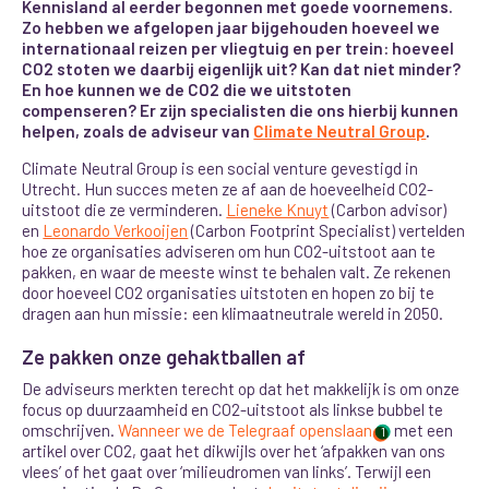
Kennisland al eerder begonnen met goede voornemens.
Zo hebben we afgelopen jaar bijgehouden hoeveel we
internationaal reizen per vliegtuig en per trein: hoeveel
CO2 stoten we daarbij eigenlijk uit? Kan dat niet minder?
En hoe kunnen we de CO2 die we uitstoten
compenseren? Er zijn specialisten die ons hierbij kunnen
helpen, zoals de adviseur van
Climate Neutral Group
.
Climate Neutral Group is een social venture gevestigd in
Utrecht. Hun succes meten ze af aan de hoeveelheid CO2-
uitstoot die ze verminderen.
Lieneke Knuyt
(Carbon advisor)
en
Leonardo Verkooijen
(Carbon Footprint Specialist) vertelden
hoe ze organisaties adviseren om hun CO2-uitstoot aan te
pakken, en waar de meeste winst te behalen valt. Ze rekenen
door hoeveel CO2 organisaties uitstoten en hopen zo bij te
dragen aan hun missie: een klimaatneutrale wereld in 2050.
Ze pakken onze gehaktballen af
De adviseurs merkten terecht op dat het makkelijk is om onze
focus op duurzaamheid en CO2-uitstoot als linkse bubbel te
omschrijven.
Wanneer we de Telegraaf openslaan
met een
1
artikel over CO2, gaat het dikwijls over het ‘afpakken van ons
vlees’ of het gaat over ‘milieudromen van links’. Terwijl een