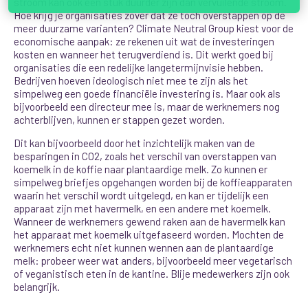
stroom kan ook een stuk duurder zijn dan vervuilende stroom.
Hoe krijg je organisaties zover dat ze toch overstappen op de
meer duurzame varianten? Climate Neutral Group kiest voor de
economische aanpak: ze rekenen uit wat de investeringen
kosten en wanneer het terugverdie
nd is. Dit werkt goed bij
organisaties die een redelijke langetermijnvisie hebben.
Bedrijven hoeven ideologisch niet mee te zijn als het
simpelweg een goede financiële investering is. Maar ook als
bijvoorbeeld een directeur mee is, maar de werknemers nog
achterblijven, kunnen er stappen gezet worden.
Dit kan bijvoorbeeld door het inzichtelijk maken van de
besparingen in CO2, zoals het verschil van overstappen van
koemelk in de koffie naar plantaardige melk. Zo kunnen er
simpelweg briefjes opgehangen worden bij de koffieapparaten
waarin het verschil wordt uitgelegd, en kan er tijdelijk een
apparaat zijn met havermelk, en een andere met koemelk.
Wanneer de werknemers gewend raken aan de havermelk kan
het apparaat met koemelk uitgefaseerd worden. Mochten de
werknemers echt niet kunnen wennen aan de plantaardige
melk: probeer weer wat anders, bijvoorbeeld meer vegetarisch
of veganistisch eten in de kantine. Blije medewerkers zijn ook
belangrijk.