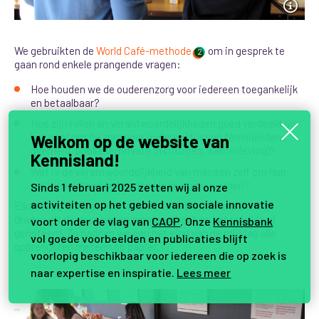
We gebruikten de
World Café-methode
om in gesprek te
2
gaan rond enkele prangende vragen:
Hoe houden we de ouderenzorg voor iedereen toegankelijk
en betaalbaar?
Hoe zijn rollen en verantwoordelijkheden goed verdeeld als
het gaat om de zorg voor ouderen (tussen familieleden,
Welkom op de website van
overheid, publieke/private instituties, samenleving)?
Kennisland!
Wat is de verantwoordelijkheid van mensen zelf om hun
welzijn in stand te houden als zij ouder worden?
Sinds 1 februari 2025 zetten wij al onze
activiteiten op het gebied van sociale innovatie
Elke vraag werd aan een andere tafel besproken. De rode
draden uit de gesprekken werden direct op het tafelkleed
voort onder de vlag van
CAOP
. Onze
Kennisbank
genoteerd. Zo hadden we aan het eind van de middag alle
vol goede voorbeelden en publicaties blijft
opbrengsten
meteen op papier.
voorlopig beschikbaar voor iedereen die op zoek is
naar expertise en inspiratie.
Lees meer