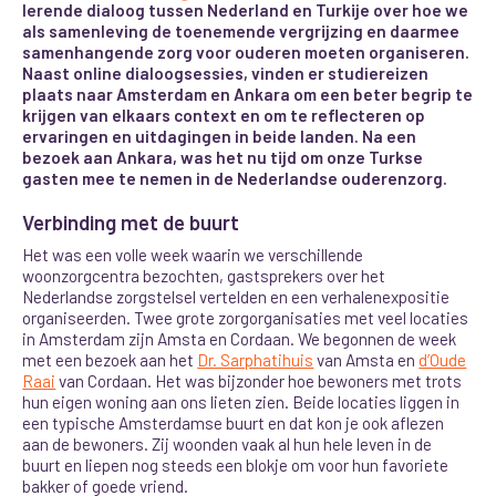
lerende dialoog tussen Nederland en Turkije over hoe we
als samenleving de toenemende vergrijzing en daarmee
samenhangende zorg voor ouderen moeten organiseren.
Naast online dialoogsessies, vinden er studiereizen
plaats naar Amsterdam en Ankara om een beter begrip te
krijgen van elkaars context en om te reflecteren op
ervaringen en uitdagingen in beide landen. Na een
bezoek aan Ankara, was het nu tijd om onze Turkse
gasten mee te nemen in de Nederlandse ouderenzorg.
Verbinding met de buurt
Het was een volle week waarin we verschillende
woonzorgcentra bezochten, gastsprekers over het
Nederlandse zorgstelsel vertelden en een verhalenexpositie
organiseerden. Twee grote zorgorganisaties met veel locaties
in Amsterdam zijn Amsta en Cordaan. We begonnen de week
met een bezoek aan het
Dr. Sarphatihuis
van Amsta en
d’Oude
Raai
van Cordaan. Het was bijzonder hoe bewoners met trots
hun eigen woning aan ons lieten zien. Beide locaties liggen in
een typische Amsterdamse buurt en dat kon je ook aflezen
aan de bewoners. Zij woonden vaak al hun hele leven in de
buurt en liepen nog steeds een blokje om voor hun favoriete
bakker of goede vriend.