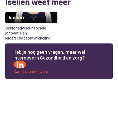
Iselien weet meer
Iselien
Senior adviseur sociale
innovatie en
leiderschapsontwikkeling
H
e
b
j
e
n
o
g
g
e
e
n
v
r
a
g
e
n
,
m
a
a
r
w
e
l
i
n
t
e
r
e
s
s
e
i
n
G
e
z
o
n
d
h
e
i
d
e
n
z
o
r
g
?
Samen vernieuwen.