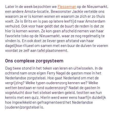
Later in de week bezochten we
Flesseman
op de Nieuwmarkt,
een andere Amsta-locatie. Bewoonster Jackie vertelde ons
waarom ze er is komen wonen en waarom ze zich er zo thuis
voelt. Ze is Brits en is pas op latere leeftijd naar Amsterdam
verhuisd. Ook voor haar geldt dat de buurt de reden is dat ze
hier is komen wonen. Ze kon geen afscheid nemen van haar
favoriete toko op de Nieuwmarkt, waar ze nog regelmatig te
vinden is. En ook doet ze liever geen afstand van haar
dagelijkse ritueel om samen met een buur de duiven te voeren
voordat ze zelf aan tafel plaatsneemt.
Ons complexe zorgsysteem
Dag twee stond in het teken van leren en uitwisselen. In de
ochtend nam
onze eigen Ferry Nagel de gasten mee in het
Nederlandse zorgstelsel. Hoe gaat Nederland om met de
vergrijzing? Welke typen ouderenzorg kennen we? Welke
wetten bestaan er rond ouderenzorg? Nadat de gasten in
vogelvlucht door het stelsel werden geleid, testten we hun
kennis met een quiz. Hierin werd weer eens haarfijn duidelijk
hoe ingewikkeld en gefragmenteerd het Nederlandse
(ouderen)zorgstelsel is.