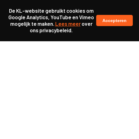
De KL-website gebruikt cookies om
Google Analytics, YouTube en Vimeo
Accepteren
mogelijk te maken.
Lees meer
over
ons privacybeleid.
Ook interessant
Update
Een zachte landing na
verhuizing voor mensen
met dementie
Update
KL25 Workshop ‘De
toekomst van werkgeluk’