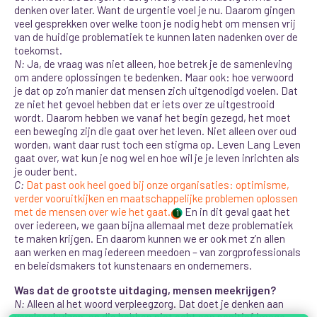
denken over later. Want de urgentie voel je nu. Daarom gingen
veel gesprekken over welke toon je nodig hebt om mensen vrij
van de huidige problematiek te kunnen laten nadenken over de
toekomst.
N:
Ja, de vraag was niet alleen, hoe betrek je de samenleving
om andere oplossingen te bedenken. Maar ook: hoe verwoord
je dat op zo’n manier dat mensen zich uitgenodigd voelen. Dat
ze niet het gevoel hebben dat er iets over ze uitgestrooid
wordt. Daarom hebben we vanaf het begin gezegd, het moet
een beweging zijn die gaat over het leven. Niet alleen over oud
worden
, want daar rust toch een stigma op. Leven Lang Leven
gaat over, wat kun je nog wel en hoe wil je je leven inrichten als
je ouder bent.
C:
Dat past ook heel goed bij onze organisaties: optimisme,
verder vooruitkijken en maatschappelijke problemen oplossen
met de mensen over wie het gaat.
En in dit geval gaat het
1
over iedereen, we gaan bijna allemaal met deze problematiek
te maken krijgen. En daarom kunnen we er ook met z’n allen
aan werken en mag iedereen meedoen – van zorgprofessionals
en beleidsmakers tot kunstenaars en ondernemers.
Was dat de grootste uitdaging, mensen meekrijgen?
N:
Alleen al het woord verpleegzorg. Dat doet je denken aan
verpleeghuizen, en die hebben niet echt een positief imago.