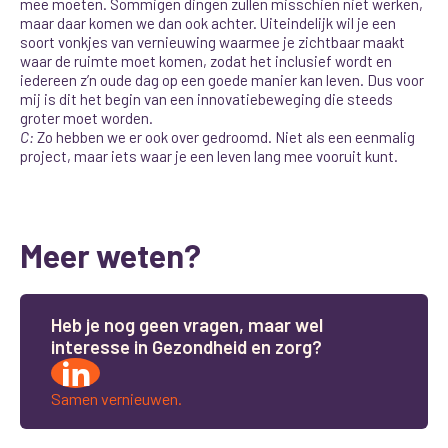
mee moeten. Sommigen dingen zullen misschien niet werken,
maar daar komen we dan ook achter. Uiteindelijk wil je een
soort vonkjes van vernieuwing waarmee je zichtbaar maakt
waar de ruimte moet komen
, zodat het inclusief wordt en
iedereen z’n oude dag op een goede manier kan leven. Dus voor
mij is dit het begin van een innovatiebeweging die steeds
groter moet worden.
C:
Zo hebben we er ook over gedroomd. Niet als een eenmalig
project, maar iets waar je een leven lang mee vooruit kunt.
Meer weten?
H
e
b
j
e
n
o
g
g
e
e
n
v
r
a
g
e
n
,
m
a
a
r
w
e
l
i
n
t
e
r
e
s
s
e
i
n
G
e
z
o
n
d
h
e
i
d
e
n
z
o
r
g
?
Samen vernieuwen.