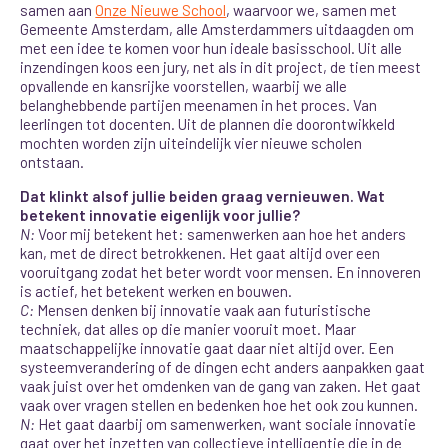
samen aan
Onze Nieuwe School
, waarvoor we, samen met
Gemeente Amsterdam, alle Amsterdammers uitdaagden om
met een idee te komen voor hun ideale basisschool. Uit alle
inzendingen koos een jury, net als in dit project, de tien meest
opvallende en kansrijke voorstellen, waarbij we alle
belanghebbende partijen meenamen in het proces. Van
leerlingen tot docenten. Uit de plannen die doorontwikkeld
mochten worden zijn uiteindelijk vier nieuwe scholen
ontstaan.
Dat klinkt alsof jullie beiden graag vernieuwen. Wat
betekent innovatie eigenlijk voor jullie?
N:
Voor mij betekent het: samenwerken aan hoe het anders
kan, met de direct betrokkenen. Het gaat altijd over een
vooruitgang zodat het beter wordt voor mensen. En innoveren
is actief, het betekent werken en bouwen.
C:
Mensen denken bij innovatie vaak aan futuristische
techniek, dat alles op die manier vooruit moet. Maar
maatschappelijke innovatie gaat daar niet altijd over. Een
systeemverandering of de dingen echt anders aanpakken gaat
vaak juist over het omdenken van de gang van zaken. Het gaat
vaak over vragen stellen en bedenken hoe het ook zou kunnen.
N:
Het gaat daarbij om samenwerken, want sociale innovatie
gaat over het inzetten van collectieve intelligentie die in de