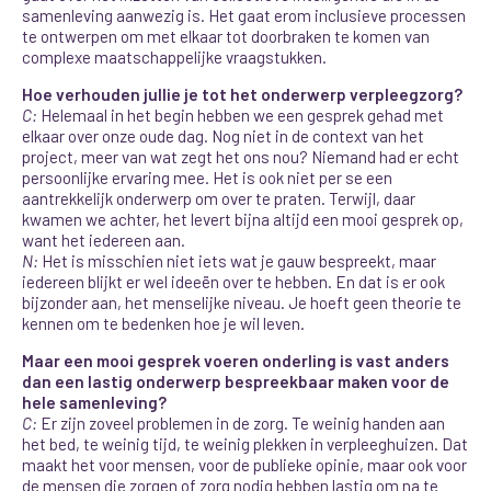
samenleving aanwezig is.
Het gaat erom inclusieve processen
te ontwerpen om met elkaar tot doorbraken te komen van
complexe maatschappelijke vraagstukken.
Hoe verhouden jullie je tot het onderwerp verpleegzorg?
C:
Helemaal in het begin hebben we een gesprek gehad met
elkaar over onze oude dag. Nog niet in de context van het
project, meer van wat zegt het ons nou? Niemand had er echt
persoonlijke ervaring mee. Het is ook niet per se een
aantrekkelijk onderwerp om over te praten. Terwijl, daar
kwamen we achter, het levert bijna altijd een mooi gesprek op,
want het iedereen aan.
N:
Het is misschien niet iets wat je gauw bespreekt, maar
iedereen blijkt er wel ideeën over te hebben. En dat is er ook
bijzonder aan, het menselijke niveau. Je hoeft geen theorie te
kennen om te bedenken hoe je wil leven.
Maar een mooi gesprek voeren onderling is vast anders
dan een lastig onderwerp bespreekbaar maken voor de
hele samenleving?
C:
Er zijn zoveel problemen in de zorg. Te weinig handen aan
het bed, te weinig tijd, te weinig plekken in verpleeghuizen. Dat
maakt het voor mensen, voor de publieke opinie, maar ook voor
de mensen die zorgen of zorg nodig hebben lastig om na te