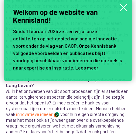
Dus hoe inspireer je mensen om toch over die periode na te
Welkom op de website van
denken als iets wat ook prettig zou kunnen zijn? En hoe kun je
mensen jonger dan zeventig daar nu al bij betrekken?
Kennisland!
C:
Want dat is opvallend, je schuift het voor je uit. Iedereen
heeft er een beeld bij, maar dat is altijd – ook al ben je dus
Sinds 1 februari 2025 zetten wij al onze
zeventig – voor veel later. Ondanks de enorme diversiteit onder
activiteiten op het gebied van sociale innovatie
ouderen, lijkt het alsof iedereen op het einde in een trechter
voort onder de vlag van
CAOP
. Onze
Kennisbank
loopt.
Het maakt niet uit hoe je je leven hebt ingericht,
uiteindelijk beland je in een verpleeghuis. En over dat laatste
vol goede voorbeelden en publicaties blijft
stukje heb je dan niks meer te kiezen. Dat was vroeger
voorlopig beschikbaar voor iedereen die op zoek is
misschien de logica, maar dat past helemaal niet meer bij de
naar expertise en inspiratie.
Lees meer
manier waarop wij tegen het leven aankijken.
Hoe maak je van een voorstel dan een project als Leven
Lang Leven?
N:
In het ontwerpen van dit soort processen zijn er steeds een
aantal terugkerende aspecten die belangrijk zijn. Hoe zorg je
ervoor dat het open is? En hoe creëer je haakjes voor
systeempartijen om er ook iets mee te doen. Mensen hebben
vaak
innovatieve ideeën
voor hun eigen directe omgeving,
2
maar het moet ook altijd weer gaan over die overkoepelende
vraag: hoe organiseren we het met elkaar als samenleving
anders? En daarvoor is het belangrijk dat er ook partijen