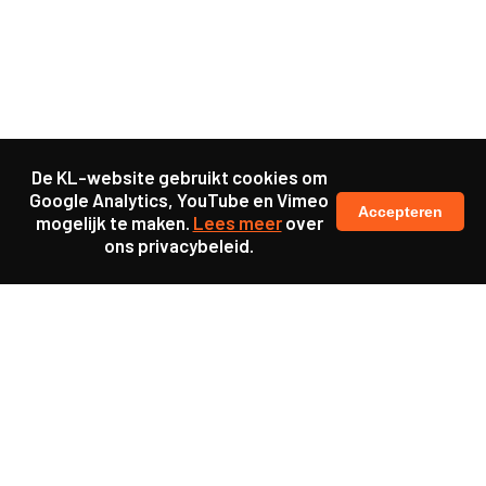
De KL-website gebruikt cookies om
Google Analytics, YouTube en Vimeo
Accepteren
mogelijk te maken.
Lees meer
over
ons privacybeleid.
Ook interessant
Update
Een zachte landing na
verhuizing voor mensen