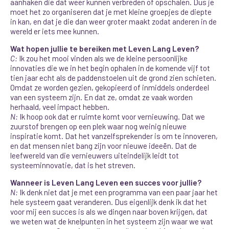
aanhaken die dat weer kunnen verbreden of opschalen. Dus je
moet het zo organiseren dat je met kleine groepjes de diepte
in kan, en dat je die dan weer groter maakt zodat anderen in de
wereld er iets mee kunnen.
Wat hopen jullie te bereiken met Leven Lang Leven?
C:
Ik zou het mooi vinden als we de kleine persoonlijke
innovaties die we in het begin ophalen in de komende vijf tot
tien jaar echt als de paddenstoelen uit de grond zien schieten.
Omdat ze worden gezien, gekopieerd of inmiddels onderdeel
van een systeem zijn. En dat ze, omdat ze vaak worden
herhaald, veel impact hebben.
N:
Ik hoop ook dat er ruimte komt voor vernieuwing. Dat we
zuurstof brengen op een plek waar nog weinig nieuwe
inspiratie komt. Dat het vanzelfsprekender is om te innoveren,
en dat mensen niet bang zijn voor nieuwe ideeën. Dat de
leefwereld van die vernieuwers uiteindelijk leidt tot
systeeminnovatie, dat is het streven.
Wanneer is Leven Lang Leven een succes voor jullie?
N:
Ik denk niet dat je met een programma van een paar jaar het
hele systeem gaat veranderen. Dus eigenlijk denk ik dat het
voor mij een succes is als we dingen naar boven krijgen, dat
we weten wat de knelpunten in het systeem zijn waar we wat