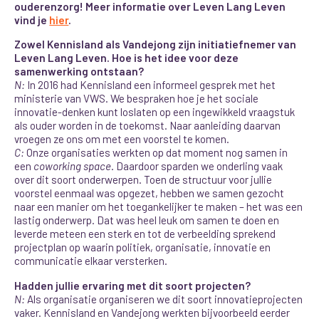
ouderenzorg! Meer informatie over Leven Lang Leven
vind je
hier
.
Zowel Kennisland als Vandejong zijn initiatiefnemer van
Leven Lang Leven. Hoe is het idee voor deze
samenwerking ontstaan?
N:
In 2016 had Kennisland een informeel gesprek met het
ministerie van VWS. We bespraken hoe je het sociale
innovatie-denken kunt loslaten op een ingewikkeld vraagstuk
als ouder worden in de toekomst. Naar aanleiding daarvan
vroegen ze ons om met een voorstel te komen.
C:
Onze organisaties werkten op dat moment nog samen in
een
coworking space
. Daardoor sparden we onderling vaak
over dit soort onderwerpen. Toen de structuur voor jullie
voorstel eenmaal was opgezet, hebben we samen gezocht
naar een manier om het toegankelijker te maken – het was een
lastig onderwerp. Dat was heel leuk om samen te doen en
leverde meteen een sterk en tot de verbeelding sprekend
projectplan op waarin politiek, organisatie, innovatie en
communicatie elkaar versterken.
Hadden jullie ervaring met dit soort projecten?
N:
Als organisatie organiseren we dit soort innovatieprojecten
vaker. Kennisland en Vandejong werkten bijvoorbeeld eerder