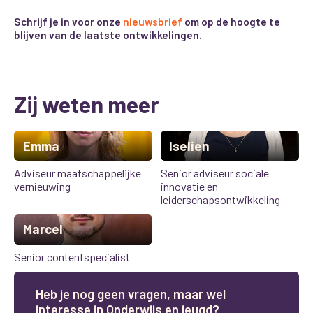
Schrijf je in voor onze
nieuwsbrief
om op de hoogte te
blijven van de laatste ontwikkelingen.
Zij weten meer
Emma
Iselien
Adviseur maatschappelijke
Senior adviseur sociale
vernieuwing
innovatie en
leiderschapsontwikkeling
Marcel
Senior contentspecialist
H
e
b
j
e
n
o
g
g
e
e
n
v
r
a
g
e
n
,
m
a
a
r
w
e
l
i
n
t
e
r
e
s
s
e
i
n
O
n
d
e
r
w
i
j
s
e
n
j
e
u
g
d
?