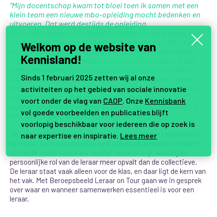
“Mijn docentschap kwam tot bloei toen ik samen met een
klein team een nieuwe mbo-opleiding mocht bedenken en
uitvoeren. Dat werd destijds de opleiding
Uniformberoepen. Ik kreeg zó ontzettend veel energie van
de leuke reacties van studenten, hun ouders en hun oud-
Welkom op de website van
docenten. Die opleiding bleek een gat in de mbo-markt!
Kennisland!
Opmerkingen als: “Meneer, door ons uniform word ik niet
meer beoordeeld op mijn merkloze kleren” en ”wat doen
Sinds 1 februari 2025 zetten wij al onze
jullie hier met mijn oud-student? Hij zegt opeens ‘meneer’
tegen mij en geeft me een hand!” En “Ik weet niet wat er op
activiteiten op het gebied van sociale innovatie
school allemaal gebeurt maar mijn zoon gaat
voort onder de vlag van
CAOP
. Onze
Kennisbank
donderdagavond niet meer stappen, maar ligt languit bij
vol goede voorbeelden en publicaties blijft
ons op de bank”. Daar doe je het voor, als docent!”
voorlopig beschikbaar voor iedereen die op zoek is
Het verhaal hierboven is een mooi voorbeeld van teamwork in
naar expertise en inspiratie.
Lees meer
het mbo. Toch benadrukken veel van de opgehaalde verhalen
vooral de individuele kant van het leraarschap
, waarbij de
persoonlijke rol van de leraar meer opvalt dan de collectieve.
De leraar staat vaak alleen voor de klas, en daar ligt de kern van
het vak. Met Beroepsbeeld Leraar on Tour gaan we in gesprek
over waar en wanneer samenwerken essentieel is voor een
leraar.