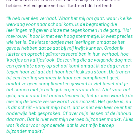
hebben.
Het volgende verhaal illustreert dit treffend:
“Ik heb niet één verhaal. Waar het mij om gaat, waar ik elke
werkdag voor naar school kom, is de begroeting die
leerlingen mij geven als ze me tegenkomen in de gang. “Hoi
mevrouw!” hoor ik met een hoog stemmetje. Ik weet precies
wie het is. De kletspraatjes met leerlingen omdat ze het
gevoel hebben dat ze dat bij mij kwijt kunnen. Omdat ik
luister en oprecht geïnteresseerd ben in hun verhaal, hoe
‘koetjes en kalfjes’ ook. De leerling die de volgende dag met
een geknipte pony op school komt omdat ik de dag ervoor
tegen haar zei dat dat haar heel leuk zou staan. De tranen
bij een leerling wanneer ik haar een compliment geef,
omdat ze geen complimenten gewend is. Het besef dat je
het samen met je collega’s ergens voor doet. Niet voor het
geld, maar voor het ondersteunen bij het proces waarbij de
leerling de beste versie wordt van zichzelf. Het gekke is, nu
ik dit schrijf – vanuit mijn hart, dat ik niet één keer over het
onderwijs heb gesproken. Of over mijn lessen of de inhoud
daarvan. Dat is niet wat mijn beroep bijzonder maakt. Alles
wat ik daarvoor opnoemde, dát is wat mijn beroep
bijzonder maakt.”