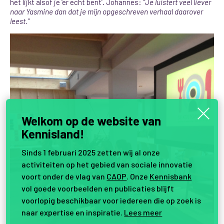
het lijkt alsof je ‘er echt bent’. Johannes:
“Je luistert veel liever
naar Yasmine dan dat je mijn opgeschreven verhaal daarover
leest.”
Welkom op de website van
Kennisland!
Sinds 1 februari 2025 zetten wij al onze
activiteiten op het gebied van sociale innovatie
voort onder de vlag van
CAOP
. Onze
Kennisbank
vol goede voorbeelden en publicaties blijft
voorlopig beschikbaar voor iedereen die op zoek is
naar expertise en inspiratie.
Lees meer