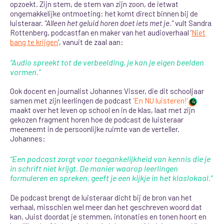
opzoekt. Zijn stem, de stem van zijn zoon, de ietwat
ongemakkelijke ontmoeting: het komt direct binnen bij de
luisteraar.
“Alleen het geluid horen doet iets met je.”
vult Sandra
Rottenberg, podcastfan en maker van het audioverhaal ‘
Niet
bang te krijgen
’, vanuit de zaal aan:
“Audio spreekt tot de verbeelding, je kan je eigen beelden
vormen.”
Ook docent en journalist Johannes Visser, die dit schooljaar
samen met zijn leerlingen
de podcast
’En NU luisteren!’
4
maakt over het leven op school en in de klas, laat met zijn
gekozen fragment horen hoe de podcast de luisteraar
meeneemt in de persoonlijke ruimte van de verteller.
Johannes:
“Een podcast zorgt voor toegankelijkheid van kennis die je
in schrift niet krijgt. De manier waarop leerlingen
formuleren en spreken, geeft je een kijkje in het klaslokaal.”
De podcast brengt de luisteraar dicht bij de bron van het
verhaal, misschien wel meer dan het geschreven woord dat
kan. Juist doordat je stemmen, intonaties en tonen hoort en