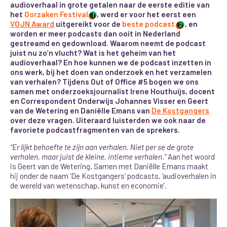
audioverhaal in grote getalen naar de eerste editie van
het
Oorzaken Festival
, werd er voor het eerst een
1
VOJN Award
uitgereikt voor de
beste podcast
, en
2
worden er meer podcasts dan ooit in Nederland
gestreamd en gedownload. Waarom neemt de podcast
juist nu zo’n vlucht? Wat is het geheim van het
audioverhaal? En hoe kunnen we de podcast inzetten in
ons werk, bij het doen van onderzoek en het verzamelen
van verhalen? Tijdens Out of Office #5 bogen we ons
samen met onderzoeksjournalist Irene Houthuijs, docent
en Correspondent Onderwijs Johannes Visser en Geert
van de Wetering en Daniëlle Emans van
De Kostgangers
over deze vragen. Uiteraard luisterden we ook naar de
favoriete podcastfragmenten van de sprekers.
“Er lijkt behoefte te zijn aan verhalen. Niet per se de grote
verhalen, maar juist de kleine, intieme verhalen.”
Aan het woord
is Geert van de Wetering. Samen met Daniëlle Emans maakt
hij onder de naam ‘De Kostgangers’ podcasts, ‘audioverhalen in
de wereld van wetenschap, kunst en economie’.