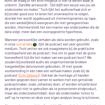
komt de vraag of het echt mogelijk is
niet
te weten waar je
uitkomt. Daniëlle antwoordt:
“Dat blijft een keuze van jou als
onderzoeker en maker.”
Toch lijkt het audioverhaal zich er
bijzonder goed voor te lenen het onverwachte te volgen,
doordat het wordt opgebouwd uit momentopnames op tape,
die een werkelijkheid weergeven die niet genegeerd kan
worden. Hiermee biedt het een manier van onderzoeken die de
data volgt, meer dan een vooropgezette hypothese.
Wanneer persoonlijke verhalen als data worden gebruikt, zoals
in onze
social labs
, lijkt de podcast een zeer geschikt
5
medium. Toch zetten we ook vraagtekens bij de praktische
inzetbaarheid van de podcast: hoe om te gaan met de grote
hoeveelheid tijd die het maken van een podcast kost? We
zouden bijvoorbeeld audio als ongemonteerde brokken
toegankelijke data kunnen gebruiken. Of met goede
voorbereiding in één take een verhaal maken zoals bij de
podcast ‘
Echt Gebeurd
’. Ook kan de montage uit handen
worden gegeven door samen te werken met een getrainde
podcastmaker, zoals Johannes doet, of worden omzeild door
de podcast niet te gebruiken als te presenteren eindproduct,
maar als onderzoeksmiddel: door als onderzoeker ‘notes to
self’ op te nemen en deze voor eigen analyse terug te luisteren.