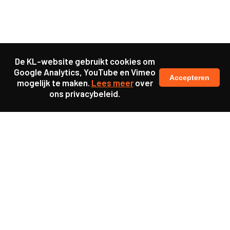
De KL-website gebruikt cookies om
Google Analytics, YouTube en Vimeo
Accepteren
mogelijk te maken.
Lees meer
over
ons privacybeleid.
Ook interessant
Update
KL25 Workshop ‘De
toekomst van werkgeluk’
Update