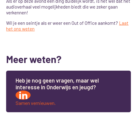
Als er op deze avond één ding duidelijk wordt, is het wel dat het
audioverhaal veel mogelijkheden biedt die we zeker gaan
verkennen!
Wil je een seintje als er weer een Out of Office aankomt?
Laat
het ons weten
Meer weten?
H
e
b
j
e
n
o
g
g
e
e
n
v
r
a
g
e
n
,
m
a
a
r
w
e
l
i
n
t
e
r
e
s
s
e
i
n
O
n
d
e
r
w
i
j
s
e
n
j
e
u
g
d
?
Samen vernieuwen.