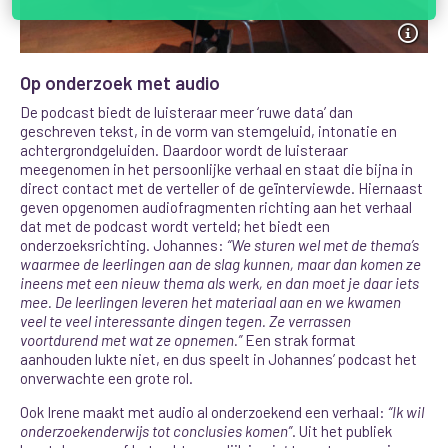
Op onderzoek met audio
De podcast biedt de luisteraar meer ‘ruwe data’ dan
geschreven tekst, in de vorm van stemgeluid, intonatie en
achtergrondgeluiden. Daardoor wordt de luisteraar
meegenomen in het persoonlijke verhaal en staat die bijna in
direct contact met de verteller of de geïnterviewde
. Hiernaast
geven opgenomen audiofragmenten richting aan het verhaal
dat met de podcast wordt verteld; het biedt een
onderzoeksrichting. Johannes:
“We sturen wel met de thema’s
waarmee de leerlingen aan de slag kunnen, maar dan komen ze
ineens met een nieuw thema als werk, en dan moet je daar iets
mee. De leerlingen leveren het materiaal aan en we kwamen
veel te veel interessante dingen tegen. Ze verrassen
voortdurend met wat ze opnemen.”
Een strak format
aanhouden lukte niet, en dus speelt in Johannes’ podcast het
onverwachte een grote rol.
Ook Irene maakt met audio al onderzoekend een verhaal:
“Ik wil
onderzoekenderwijs tot conclusies komen”
. Uit het publiek