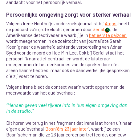
aandacht voor het persoonlijk verhaal.
Persoonlijke omgeving zorgt voor sterker verhaal
Volgens Irene Houthuijs, onderzoeksjournalist bij
Argos
, heeft
de podcast zo’n grote vlucht genomen door
Serial
, de
3
Amerikaanse detectiveserie waarbij je in
het eerste seizoen
wordt meegenomen in de zoektocht van journaliste Sarah
Koenig naar de waarheid achter de veroordeling van Adnan
Syed voor de moord op Hae Min Lee. Ook bij Serial staat het
persoonlijk narratief centraal, en wordt de luisteraar
meegenomen in het denkproces van de spreker door niet
alleen haar reflecties, maar ook de daadwerkelijke gesprekken
die zij voert te horen.
Volgens Irene biedt de context waarin wordt opgenomen de
meerwaarde van het audioverhaal
:
“Mensen geven veel rijkere info in hun eigen omgeving dan
in de studio.”
Dit horen we terug in het fragment dat Irene laat horen uit haar
eigen audioverhaal ‘
Bosniërs 23 jaar later
’, waarbij ze een
Bosnische man die ze 23 jaar eerder portretteerde, opnieuw