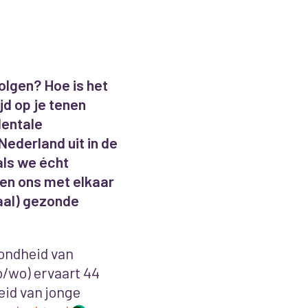
volgen? Hoe is het
ijd op je tenen
Mentale
Nederland uit in de
als we écht
 en ons met elkaar
aal) gezonde
zondheid van
o/wo) ervaart 44
eid van jonge