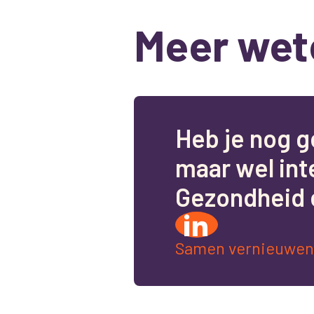
Meer wet
H
e
b
j
e
n
o
g
g
m
a
a
r
w
e
l
i
n
t
G
e
z
o
n
d
h
e
i
d
Samen vernieuwen