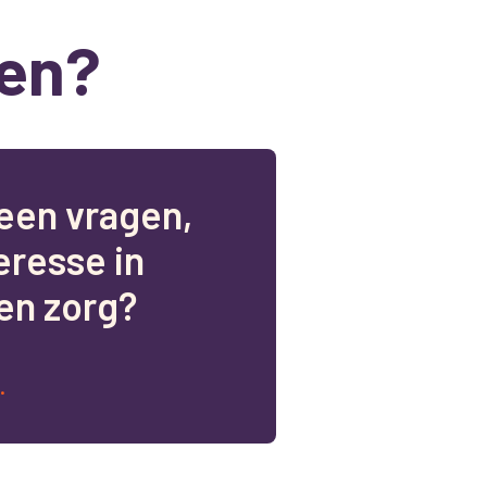
en?
e
e
n
v
r
a
g
e
n
,
e
r
e
s
s
e
i
n
e
n
z
o
r
g
?
.