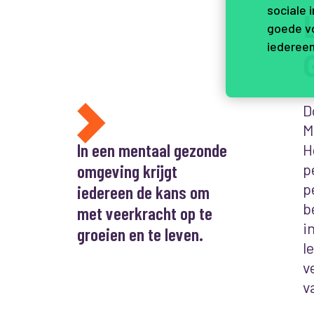
sociale 
goede vo
iedereen
D
M
In een mentaal gezonde
H
omgeving krijgt
p
p
iedereen de kans om
b
met veerkracht op te
i
groeien en te leven.
l
v
v