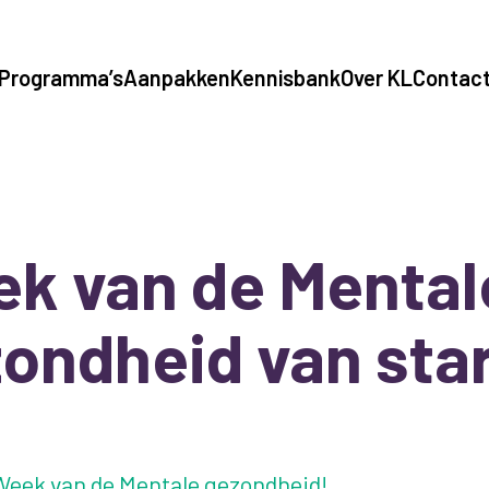
Programma’s
Aanpakken
Kennisbank
Over KL
Contac
k van de Mental
ondheid van sta
 Week van de Mentale gezondheid!