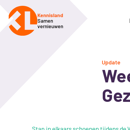
Kennisland
Samen
vernieuwen
Update
Wee
Gez
Stap in elkaars schoenen tijdens de