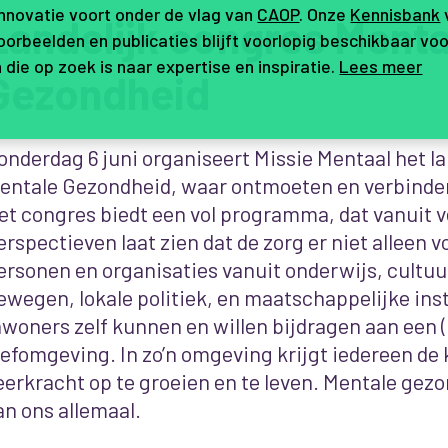
innovatie voort onder de vlag van
CAOP
. Onze
Kennisbank
Landelijk congres Menta
orbeelden en publicaties blijft voorlopig beschikbaar voo
 die op zoek is naar expertise en inspiratie.
Lees meer
Gezondheid
onderdag 6 juni organiseert Missie Mentaa
l het l
entale Gezondheid, waar ontmoeten en verbinden
et congres biedt een vol programma, dat vanuit v
erspectieven laat zien dat de zorg er niet alleen v
ersonen en organisaties vanuit onderwijs, cultuu
ewegen, lokale politiek, en maatschappelijke ins
nwoners zelf kunnen en willen bijdragen aan een
eefomgeving. In zo’n omgeving krijgt iedereen de
eerkracht op te groeien en te leven. Mentale gezo
an ons allemaal.