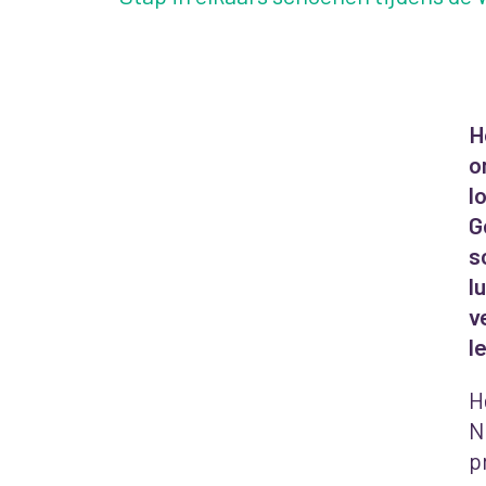
H
o
l
G
s
l
v
l
H
N
p