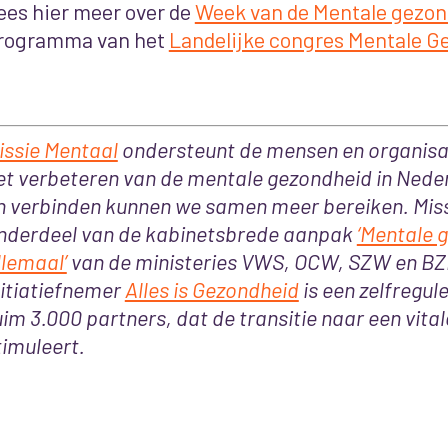
ees hier meer over de
Week van de Mentale gezon
rogramma van het
Landelijke congres Mentale G
issie Mentaal
ondersteunt de mensen en organisa
et verbeteren van de mentale gezondheid in Neder
n verbinden kunnen we samen meer bereiken. Miss
nderdeel van de kabinetsbrede aanpak
‘Mentale 
llemaal’
van de ministeries VWS, OCW, SZW en BZ
nitiatiefnemer
Alles is Gezondheid
is een zelfregu
uim 3.000 partners, dat de transitie naar een vita
timuleert.