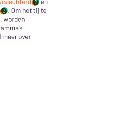
erslechterd
en
2
.
Om het tij te
3
n, worden
gramma’s
l meer over