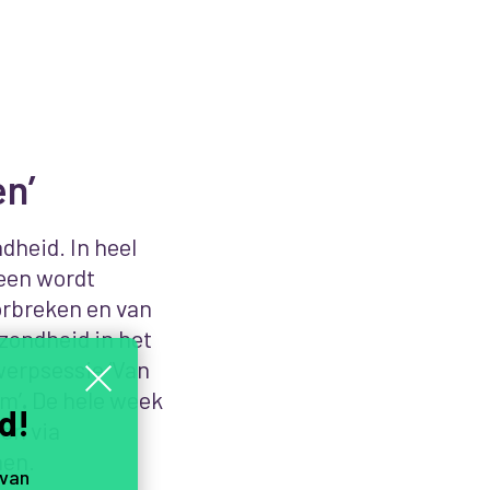
en’
dheid. In heel
reen wordt
orbreken en van
zondheid in het
werpsessie ‘Van
om’
.
De hele week
d!
en via
en.
 van