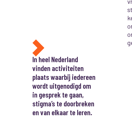
v
s
k
o
o
g
In heel Nederland
vinden activiteiten
plaats waarbij iedereen
wordt uitgenodigd om
in gesprek te gaan,
stigma’s te doorbreken
en van elkaar te leren.