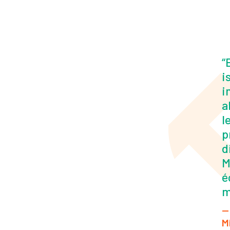
i
i
a
l
p
d
M
é
m
—
M