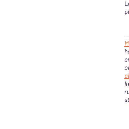
L
p
M
h
e
o
a
I
r
s