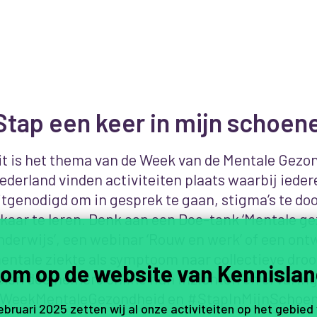
Stap een keer in mijn schoen
it is het thema van de Week van de Mentale Gezon
ederland vinden activiteiten plaats waarbij iede
itgenodigd om in gesprek te gaan, stigma’s te do
lkaar te leren. Denk aan een
Doe-tank ‘Mentale ge
nderwijs’,
een webinar ‘Rouw en werk’ of een ont
entale ziekte als symptoom naar collectieve dro
om op de website van Kennislan
elen deelnemers online hun inzichten en ervaring
WeekMentaleGezondheid en #StapInMijnSchoen
februari 2025 zetten wij al onze activiteiten op het gebied