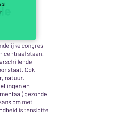
vol
le
r
andelijke congres
 centraal staan
.
erschillende
oor staat. Ook
r, natuur,
tellingen en
 (mentaal) gezonde
 kans om met
ndheid is tenslotte