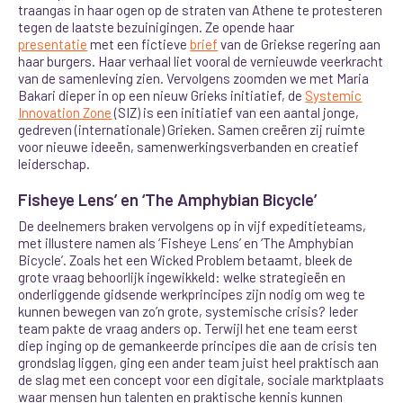
traangas in haar ogen op de straten van Athene te protesteren
tegen de laatste bezuinigingen. Ze opende haar
presentatie
met een fictieve
brief
van de Griekse regering aan
haar burgers. Haar verhaal liet vooral de vernieuwde veerkracht
van de samenleving zien. Vervolgens zoomden we met Maria
Bakari dieper in op een nieuw Grieks initiatief, de
Systemic
Innovation Zone
(SIZ) is een initiatief van een aantal jonge,
gedreven (internationale) Grieken. Samen creëren zij ruimte
voor nieuwe ideeën, samenwerkingsverbanden en creatief
leiderschap.
Fisheye Lens’ en ‘The Amphybian Bicycle’
De deelnemers braken vervolgens op in vijf expeditieteams,
met illustere namen als ‘Fisheye Lens’ en ‘The Amphybian
Bicycle’. Zoals het een Wicked Problem betaamt, bleek de
grote vraag behoorlijk ingewikkeld: welke strategieën en
onderliggende gidsende werkprincipes zijn nodig om weg te
kunnen bewegen van zo’n grote, systemische crisis? Ieder
team pakte de vraag anders op. Terwijl het ene team eerst
diep inging op de gemankeerde principes die aan de crisis ten
grondslag liggen, ging een ander team juist heel praktisch aan
de slag met een concept voor een digitale, sociale marktplaats
waar mensen hun talenten en praktische kennis kunnen