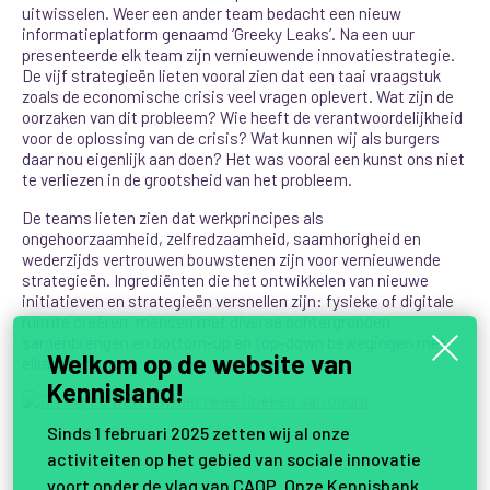
uitwisselen. Weer een ander team bedacht een nieuw
informatieplatform genaamd ‘Greeky Leaks’. Na een uur
presenteerde elk team zijn vernieuwende innovatiestrategie.
De vijf strategieën lieten vooral zien dat een taai vraagstuk
zoals de economische crisis veel vragen oplevert. Wat zijn de
oorzaken van dit probleem? Wie heeft de verantwoordelijkheid
voor de oplossing van de crisis? Wat kunnen wij als burgers
daar nou eigenlijk aan doen? Het was vooral een kunst ons niet
te verliezen in de grootsheid van het probleem.
De teams lieten zien dat werkprincipes als
ongehoorzaamheid, zelfredzaamheid, saamhorigheid en
wederzijds vertrouwen bouwstenen zijn voor vernieuwende
strategieën. Ingrediënten die het ontwikkelen van nieuwe
initiatieven en strategieën versnellen zijn: fysieke of digitale
ruimte creëren, mensen met diverse achtergronden
samenbrengen en bottom-up en top-down bewegingen met
Welkom op de website van
elkaar verbinden.
Kennisland!
Sinds 1 februari 2025 zetten wij al onze
activiteiten op het gebied van sociale innovatie
voort onder de vlag van
CAOP
. Onze
Kennisbank