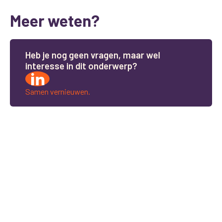
Meer weten?
H
e
b
j
e
n
o
g
g
e
e
n
v
r
a
g
e
n
,
m
a
a
r
w
e
l
i
n
t
e
r
e
s
s
e
i
n
d
i
t
o
n
d
e
r
w
e
r
p
?
Samen vernieuwen.