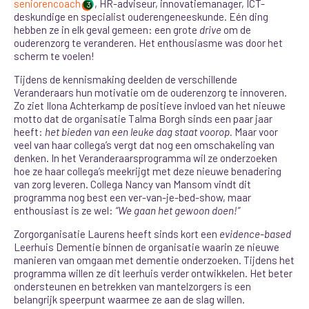
seniorencoach
, HR-adviseur, innovatiemanager, ICT-
3
deskundige en specialist ouderengeneeskunde. Eén ding
hebben ze in elk geval gemeen: een grote
drive
om de
ouderenzorg te veranderen. Het enthousiasme was door het
scherm te voelen!
Tijdens de kennismaking deelden de verschillende
Veranderaars hun motivatie om de ouderenzorg te innoveren.
Zo ziet Ilona Achterkamp de positieve invloed van het nieuwe
motto dat de organisatie Talma Borgh sinds een paar jaar
heeft:
het bieden van een leuke dag staat voorop.
Maar voor
veel van haar collega’s vergt dat nog een omschakeling van
denken. In het Veranderaarsprogramma wil ze onderzoeken
hoe ze haar collega’s meekrijgt met deze nieuwe benadering
van zorg leveren. Collega Nancy van Mansom vindt dit
programma nog best een ver-van-je-bed-show, maar
enthousiast is ze wel:
“We gaan het gewoon doen!”
Zorgorganisatie Laurens heeft sinds kort een
evidence-based
Leerhuis Dementie binnen de organisatie waarin ze nieuwe
manieren van omgaan met dementie onderzoeken. Tijdens het
programma willen ze dit leerhuis verder ontwikkelen. Het beter
ondersteunen en betrekken van mantelzorgers is een
belangrijk speerpunt waarmee ze aan de slag willen.