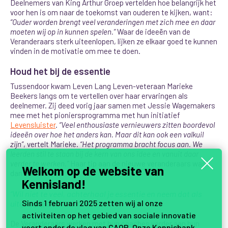
Deelnemers van King Arthur Groep vertelden hoe belangrijk het
voor hen is om naar de toekomst van ouderen te kijken, want:
“Ouder worden brengt veel veranderingen met zich mee en daar
moeten wij op in kunnen spelen.”
Waar de ideeën van de
Veranderaars sterk uiteenlopen, lijken ze elkaar goed te kunnen
vinden in de motivatie om mee te doen.
Houd het bij de essentie
Tussendoor kwam Leven Lang Leven-veteraan
Marieke
Beekers langs om te vertellen over haar ervaringen als
deelnemer. Zij deed vorig jaar samen met Jessie Wagemakers
mee met het pioniersprogramma met hun initiatief
Levensluister
.
“Veel enthousiaste vernieuwers zitten boordevol
ideeën over hoe het anders kan. Maar dit kan ook een valkuil
zijn”
, vertelt Marieke.
“Het programma bracht focus aan. We
leerden stil te staan bij de kern van ons idee en vanuit daar
verder te werken.”
Haar tip aan de nieuwe veranderaars was
Welkom op de website van
dan ook:
Kennisland!
“Wil niet te veel, achterhaal je essentie en neem dat als
Sinds 1 februari 2025 zetten wij al onze
uitgangspunt.”
activiteiten op het gebied van sociale innovatie
De Veranderaars werken met hun coaches verder aan hun
voort onder de vlag van
CAOP
. Onze
Kennisbank