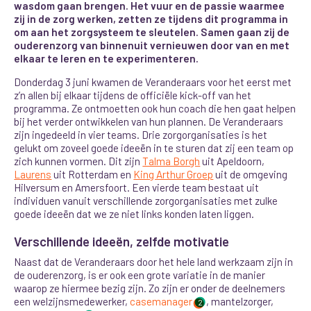
wasdom gaan brengen. Het vuur en de passie waarmee
zij in de zorg werken, zetten ze tijdens dit programma in
om aan het zorgsysteem te sleutelen. Samen gaan zij de
ouderenzorg van binnenuit vernieuwen door van en met
elkaar te leren en te experimenteren.
Donderdag 3 juni kwamen de Veranderaars voor het eerst met
z’n allen bij elkaar tijdens de officiële kick-off van het
programma. Ze ontmoetten ook hun coach die hen gaat helpen
bij het verder ontwikkelen van hun plannen. De Veranderaars
zijn ingedeeld in vier teams. Drie zorgorganisaties is het
gelukt om zoveel goede ideeën in te sturen dat zij een team op
zich kunnen vormen. Dit zijn
Talma Borgh
uit Apeldoorn,
Laurens
uit Rotterdam en
King Arthur Groep
uit de omgeving
Hilversum en Amersfoort. Een vierde team bestaat uit
individuen vanuit verschillende zorgorganisaties met zulke
goede ideeën dat we ze niet links konden laten liggen.
Verschillende ideeën, zelfde motivatie
Naast dat de Veranderaars door het hele land werkzaam zijn in
de ouderenzorg, is er ook een grote variatie in de manier
waarop ze hiermee bezig zijn. Zo zijn er
onder de deelnemers
een welzijnsmedewerker,
casemanager
, mantelzorger,
2