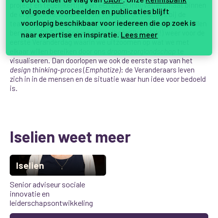
project en tegelijkertijd aan een beter innovatieklimaat binnen
vol goede voorbeelden en publicaties blijft
de organisatie. Aankomende tijd gaan de coaches bij de
voorlopig beschikbaar voor iedereen die op zoek is
teams op bezoek om scherp te krijgen wat ze met elkaar willen
bereiken. Op 5 juli zien we elkaar (hopelijk fysiek!) weer voor de
naar expertise en inspiratie.
Lees meer
eerste Veranderdag waarin we uitzoomen op wat we met
elkaar willen bereiken door ons
droom-zorglandschap
te
visualiseren. Dan doorlopen we ook de eerste stap van het
design thinking
-proces
(
Emphatize
)
: de Veranderaars leven
zich in in de mensen en de situatie waar hun idee voor bedoeld
is.
Iselien weet meer
Iselien
Senior adviseur sociale
innovatie en
leiderschapsontwikkeling