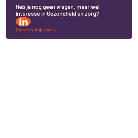
H
e
b
j
e
n
o
g
g
e
e
n
v
r
a
g
e
n
,
m
a
a
r
w
e
l
i
n
t
e
r
e
s
s
e
i
n
G
e
z
o
n
d
h
e
i
d
e
n
z
o
r
g
?
Samen vernieuwen.