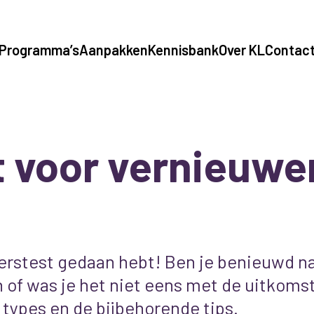
Programma’s
Aanpakken
Kennisbank
Over KL
Contac
 voor vernieuwe
erstest gedaan hebt! Ben je benieuwd na
of was je het niet eens met de uitkomst 
 types en de bijbehorende tips.