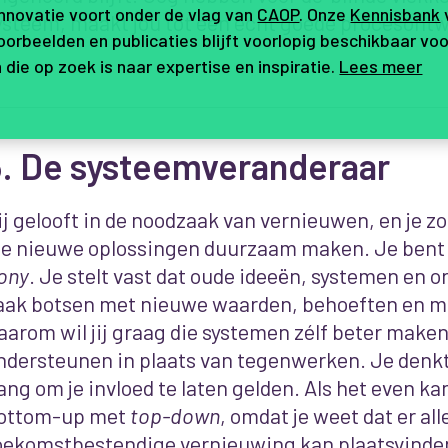
innovatie voort onder de vlag van
CAOP
. Onze
Kennisbank
ysteem, maakt jou tot een echt goede procesontw
orbeelden en publicaties blijft voorlopig beschikbaar voo
 die op zoek is naar expertise en inspiratie.
Lees meer
3. De
systeemveranderaar
ij gelooft in de noodzaak van vernieuwen, en je 
ie nieuwe oplossingen duurzaam maken. Je ben
ony
. Je stelt vast dat oude ideeën, systemen en 
aak botsen met nieuwe waarden, behoeften en m
aarom wil jij graag die systemen zélf beter make
ndersteunen in plaats van tegenwerken. Je denkt
ang om je invloed te laten gelden. Als het even ka
ottom-up met
top-down
, omdat je weet dat er al
oekomstbestendige vernieuwing kan plaatsvinden