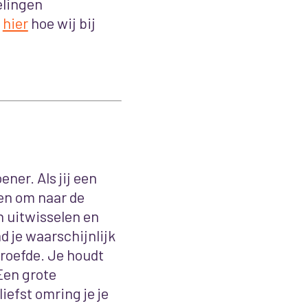
elingen
s
hier
hoe wij bij
ner. Als jij een
en om naar de
n uitwisselen en
ad je waarschijnlijk
hroefde. Je houdt
Een grote
iefst omring je je