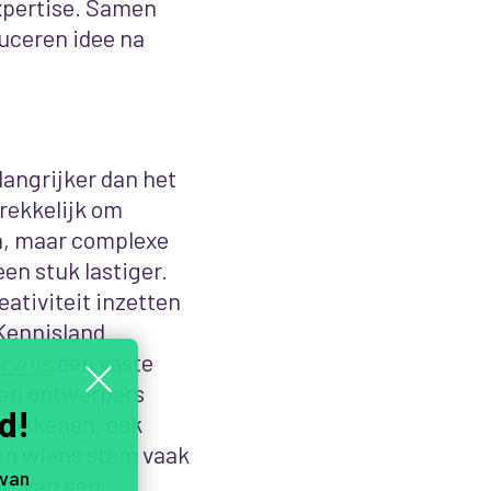
xpertise. Samen
duceren idee na
angrijker dan het
rekkelijk om
n, maar complexe
en stuk lastiger.
ativiteit inzetten
 Kennisland
rwijs
een vaste
ben ontwerpers
d!
trokkenen, ook
 en wiens stem vaak
 van
en’ van een