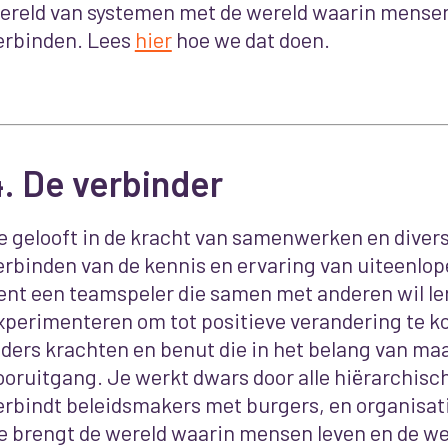
ereld van systemen met de wereld waarin mensen
erbinden. Lees
hier
hoe we dat doen.
4. De
verbinder
e gelooft in de kracht van samenwerken en diversi
erbinden van de kennis en ervaring van uiteenlo
ent een teamspeler die samen met anderen wil le
xperimenteren om tot positieve verandering te k
eders krachten en benut die in het belang van ma
ooruitgang. Je werkt dwars door alle hiërarchisc
erbindt beleidsmakers met burgers, en organisati
e brengt de wereld waarin mensen leven en de w