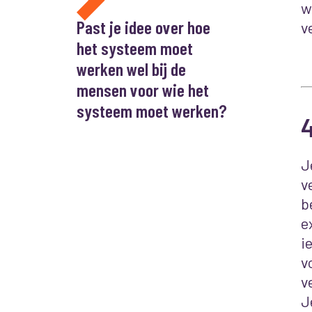
w
Past je idee over hoe
v
het systeem moet
werken wel bij de
mensen voor wie het
systeem moet werken?
J
v
b
e
i
v
v
J