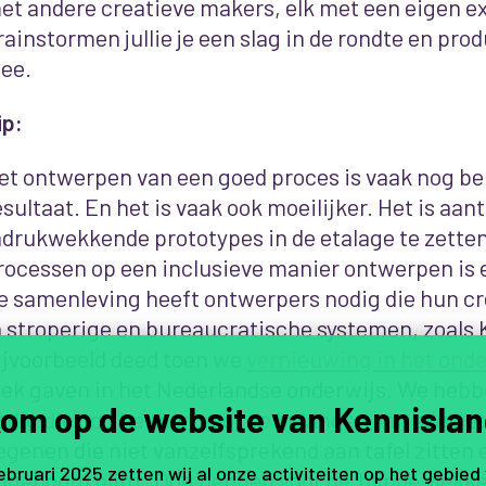
et andere creatieve makers, elk met een eigen e
rainstormen jullie je een slag in de rondte en pro
dee.
ip:
et ontwerpen van een goed proces is vaak nog bel
esultaat. En het is vaak ook moeilijker.
Het is aant
ndrukwekkende prototypes in de etalage te zette
rocessen op een inclusieve manier ontwerpen is e
e samenleving heeft ontwerpers nodig die hun cre
n stroperige en bureaucratische systemen, zoals
ijvoorbeeld deed toen we
vernieuwing in het onde
lek gaven in het Nederlandse onderwijs. We heb
om op de website van Kennislan
odig die oog hebben voor de belangen van alle be
egenen die niet vanzelfsprekend aan tafel zitten
februari 2025 zetten wij al onze activiteiten op het gebied
ngehoord blijft. Oog hebben voor de ‘blinde vlekk