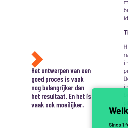
m
b
i
T
H
r
i
Het ontwerpen van een
p
goed proces is vaak
D
i
nog belangrijker dan
b
het resultaat. En het is
p
vaak ook moeilijker.
Welk
n
d
Sinds 1 
o