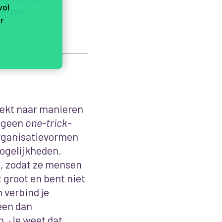
vol
erper.
r
zoekt naar manieren
t geen
one-trick-
organisatievormen
ogelijkheden.
n, zodat ze mensen
 groot en bent niet
n verbind je
leen dan
. Je weet dat