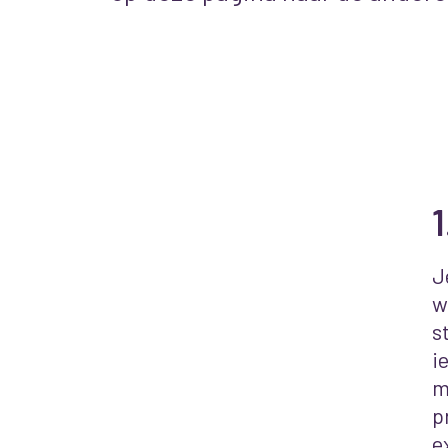
1
J
w
s
i
m
p
e