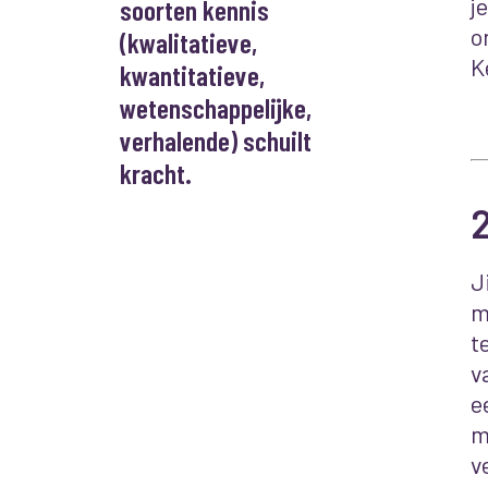
j
soorten kennis
o
(kwalitatieve,
K
kwantitatieve,
wetenschappelijke,
verhalende) schuilt
kracht.
J
m
t
v
e
m
v