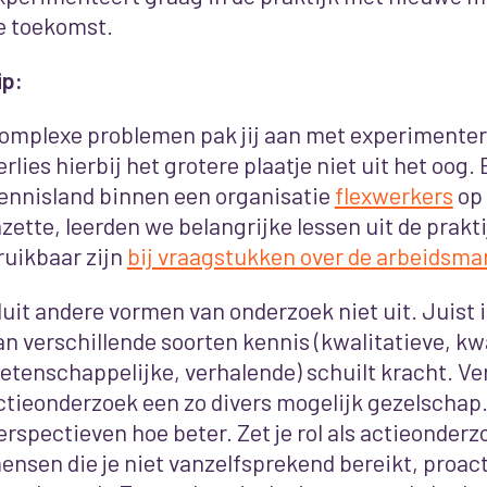
e toekomst.
ip:
omplexe problemen pak jij aan met experimentere
erlies hierbij het grotere plaatje niet uit het oog.
ennisland binnen een organisatie
flexwerkers
op 
nzette, leerden we belangrijke lessen uit de praktij
ruikbaar zijn
bij vraagstukken over de arbeidsma
luit andere vormen van onderzoek niet uit. Juist 
an verschillende soorten kennis (kwalitatieve, kw
etenschappelijke, verhalende) schuilt kracht.
Ver
ctieonderzoek een zo divers mogelijk gezelschap
erspectieven hoe beter. Zet je rol als actieonderz
ensen die je niet vanzelfsprekend bereikt, proact