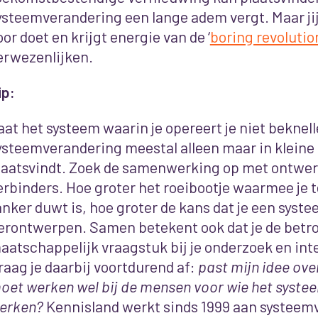
ysteemverandering een lange adem vergt. Maar jij
oor doet en krijgt energie van de ‘
boring revolutio
erwezenlijken.
ip:
aat het systeem waarin je opereert je niet beknel
ysteemverandering meestal alleen maar in kleine
laatsvindt. Zoek de samenwerking op met ontwer
erbinders. Hoe groter het roeibootje waarmee je 
anker duwt is, hoe groter de kans dat je een syste
erontwerpen. Samen betekent ook dat je de betr
aatschappelijk vraagstuk bij je onderzoek en int
raag je daarbij voortdurend af:
past mijn idee ove
oet werken wel bij de mensen voor wie het syst
erken?
Kennisland werkt sinds 1999 aan systeem