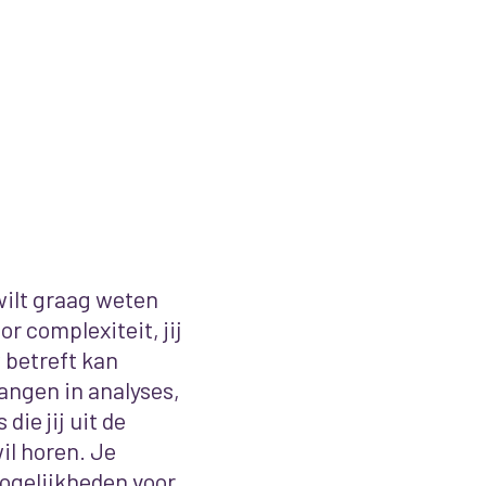
wilt graag weten
r complexiteit, jij
 betreft kan
hangen in analyses,
die jij uit de
il horen. Je
ogelijkheden voor