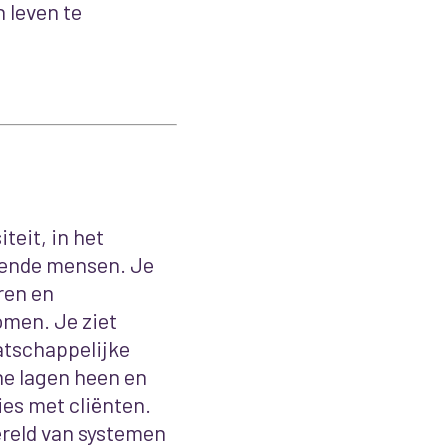
 leven te
teit, in het
pende mensen. Je
ren en
omen. Je ziet
atschappelijke
he lagen heen en
es met cliënten.
ereld van systemen