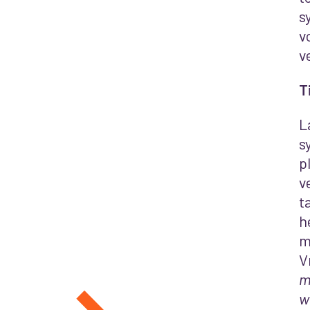
s
v
v
T
L
s
p
v
t
h
m
V
m
w