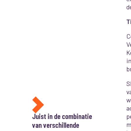
d
T
C
V
K
i
b
S
v
w
a
Juist in de combinatie
p
van verschillende
m