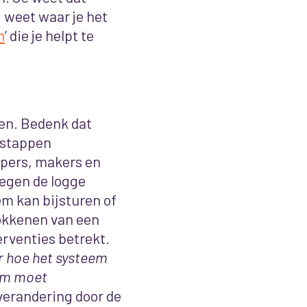
 weet waar je het
n
’ die je helpt te
len. Bedenk dat
 stappen
pers, makers en
tegen de logge
em kan bijsturen of
okkenen van een
erventies betrekt.
r hoe het systeem
eem moet
verandering door de