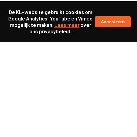
De KL-website gebruikt cookies om
Google Analytics, YouTube en Vimeo
Accepteren
mogelijk te maken.
Lees meer
over
ons privacybeleid.
Samen maakten we ons sterk voor
meer prioriteit voor gezondheid in onze samenleving.
kennis en ervaring van jongeren en onderwijsprofessionals
als uitgangspunt voor beter onderwijs.
een beter functionerende overheid door versterkte
samenwerking met bewoners.
info@caop.nl