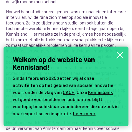
de wijk rondom hun school.
Hoewel haar studie breed genoeg was om naar eigen interesse
in te vullen, wilde Nina zich meer op sociale innovatie
focussen. Zo is ze tijdens haar studie, om ook buiten die
technische wereld te kunnen kijken, eerst stage gaan lopen bij
Kennisland
. Hier maakte ze in de praktijk mee hoe noodzakelijk
het is om met alle betrokkenen naar vraagstukken te kijken en
zo maatschappelijke problemen bij de kern aan te pakken.
Industrieel ontwerpers kijken naar individuen, maar de kern
van maatschappelijke problemen ligt vaak juist bij beleid van
Welkom op de website van
bedrijven, instanties en de overheid. De aanpak van
Kennisland!
Kennisland, die systeempartijen verbindt met bewoners en
professionals, inspireerde Nina tot haar afstudeerproject.
Sinds 1 februari 2025 zetten wij al onze
Hierin experimenteerde ze met methodes om
unusual
suspects
een plek te geven in projecten. Door bijvoorbeeld
activiteiten op het gebied van sociale innovatie
3
straatinterviews te houden met een interactieve installatie op
voort onder de vlag van
CAOP
. Onze
Kennisbank
een bakfiets stuurde ze projecten weer een frisse richting in.
vol goede voorbeelden en publicaties blijft
Hierdoor realiseerde ze zich wat er kan als je kritisch bent op
voorlopig beschikbaar voor iedereen die op zoek is
voor wie
je
welke
mogelijkheden creëert en iets anders durft te
proberen.
naar expertise en inspiratie.
Lees meer
Naast haar werk bij CAOP, volgt Nina de master
Sociologie
aan
de Universiteit van Amsterdam om haar kennis over sociale