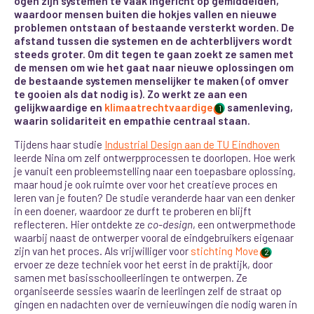
ogen zijn systemen te vaak ingericht op gemiddelden,
waardoor mensen buiten die hokjes vallen en nieuwe
problemen ontstaan of bestaande versterkt worden. De
afstand tussen die systemen en de achterblijvers wordt
steeds groter. Om dit tegen te gaan zoekt ze samen met
de mensen om wie het gaat naar nieuwe oplossingen om
de bestaande systemen menselijker te maken (of omver
te gooien als dat nodig is). Zo werkt ze aan een
gelijkwaardige en
klimaatrechtvaardige
samenleving,
1
waarin solidariteit en empathie centraal staan.
Tijdens haar studie
Industrial Design aan de TU Eindhoven
leerde Nina om zelf ontwerpprocessen te doorlopen. Hoe werk
je vanuit een probleemstelling naar een toepasbare oplossing,
maar houd je ook ruimte over voor het creatieve proces en
leren van je fouten? De studie veranderde haar van een denker
in een doener, waardoor ze durft te proberen en blijft
reflecteren. Hier ontdekte ze
co-design
, een ontwerpmethode
waarbij naast de ontwerper vooral de eindgebruikers eigenaar
zijn van het proces. Als vrijwilliger voor
stichting Move
2
ervoer ze deze techniek voor het eerst in de praktijk, door
samen met basisschoolleerlingen te ontwerpen. Ze
organiseerde sessies waarin de leerlingen zelf de straat op
gingen en nadachten over de vernieuwingen die nodig waren in