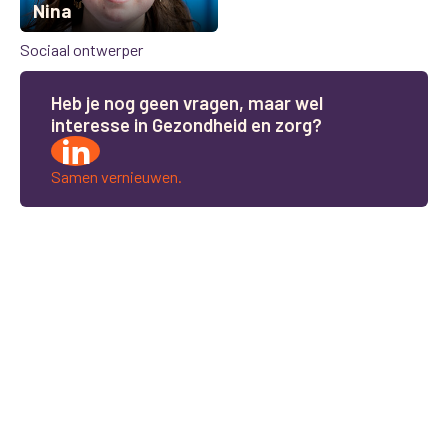
Nina
Sociaal ontwerper
H
e
b
j
e
n
o
g
g
e
e
n
v
r
a
g
e
n
,
m
a
a
r
w
e
l
i
n
t
e
r
e
s
s
e
i
n
G
e
z
o
n
d
h
e
i
d
e
n
z
o
r
g
?
Samen vernieuwen.