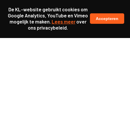
De KL-website gebruikt cookies om
Google Analytics, YouTube en Vimeo
Accepteren
mogelijk te maken.
Lees meer
over
ons privacybeleid.
Ook interessant
Project
Missie Mentaal ondersteunt
landelijke beweging voor
mentale gezondheid
Project
Meer kennis, minder zorg –
Samen naar betere
kennisdeling in langdurige
zorg