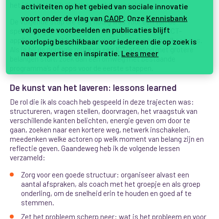
het idee letterlijk zichtbaar hebt gemaakt.
activiteiten op het gebied van sociale innovatie
voort onder de vlag van
CAOP
. Onze
Kennisbank
De volgende stap die echt nodig was voor één van de
vol goede voorbeelden en publicaties blijft
speedbootjes was een goed werkende en simpele ICT-
applicatie omdat handmatig werken niet meer haalbaar was.
voorlopig beschikbaar voor iedereen die op zoek is
Als je bij de normale route op een ICT-afdeling met grotere
naar expertise en inspiratie.
Lees meer
belangen stuit, zoek dan een omweg met bestaande
programma’s of apps voor de eerste stappen.
De kunst van het laveren: lessons learned
De rol die ik als coach heb gespeeld in deze trajecten was:
structureren, vragen stellen, doorvragen, het vraagstuk van
verschillende kanten belichten, energie geven om door te
gaan, zoeken naar een kortere weg, netwerk inschakelen,
meedenken welke actoren op welk moment van belang zijn en
reflectie geven. Gaandeweg heb ik de volgende lessen
verzameld:
Zorg voor een goede structuur: organiseer alvast een
aantal afspraken, als coach met het groepje en als groep
onderling, om de snelheid erin te houden en goed af te
stemmen.
Zet het probleem scherp neer: wat is het probleem en voor