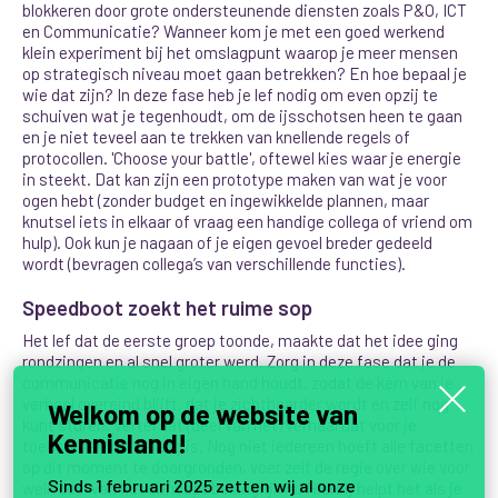
blokkeren door grote ondersteunende diensten zoals P&O, ICT
en Communicatie? Wanneer kom je met een goed werkend
klein experiment bij het omslagpunt waarop je meer mensen
op strategisch niveau moet gaan betrekken? En hoe bepaal je
wie dat zijn? In deze fase heb je lef nodig om even opzij te
schuiven wat je tegenhoudt, om de ijsschotsen heen te gaan
en je niet teveel aan te trekken van knellende regels of
protocollen. 'Choose your battle', oftewel kies waar je energie
in steekt. Dat kan zijn een prototype maken van wat je voor
ogen hebt (zonder budget en ingewikkelde plannen, maar
knutsel iets in elkaar of vraag een handige collega of vriend om
hulp). Ook kun je nagaan of je eigen gevoel breder gedeeld
wordt (bevragen collega’s van verschillende functies).
Speedboot zoekt het ruime sop
Het lef dat de eerste groep toonde, maakte dat het idee ging
rondzingen en al snel groter werd. Zorg in deze fase dat je de
communicatie nog in eigen hand houdt, zodat de kern van je
verhaal overeind blijft, dat je zichtbaarder wordt en zelf nog
Welkom op de website van
kunt sturen. Vertel dat (deel van het) verhaal dat voor je
Kennisland!
toehoorder van belang is. Nog niet iedereen hoeft alle facetten
op dit moment te doorgronden, voer zelf de regie over wie voor
Sinds 1 februari 2025 zetten wij al onze
welk deel van het concept belangrijk is. Hierbij helpt het als je