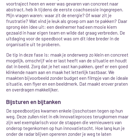
voortraject heen en weer was gevaren van concreet naar
abstract, heb ik tijdens de eerste coachsessie ingegrepen.
Mijn vragen waren: waar zit de energie? Of waar zit je
frustratie? Wat vind je leuk als groep om aan te pakken? Daar
sprong één idee uit: een deelnemer had een mooie kiem
gezaaid in haar eigen team en wilde dat graag verbreden. De
uitdaging voor de speedboot was om dit idee breder in de
organisatie uit te proberen.
De tip in deze fase is: maak je onderwerp zo klein en concreet
mogelijk, omschrijf wie er last heeft van de situatie en houdt
dat in beeld. Zorg dat je het vast kan pakken, geef er een goed
klinkende naam aan en maak het letterlijk tastbaar. We
maakten bijvoorbeeld zonder budget een filmpje van de ideale
situatie, een flyer en een beeldmerk. Dat maakt erover praten
en overdragen makkelijker.
Bijsturen en bijtanken
De speedbootjes kwamen enkele ijsschotsen tegen op hun
weg. Deze zullen niet in elk innovatieproces terugkomen maar
zijn wel exemplarisch voor de stappen die vernieuwers van
onderop tegenkomen op hun innovatietocht. Hoe lang kun je
onder de radar blijven opereren zonder je weg te laten