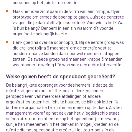
personen op het juiste moment in.
Maak het idee zichtbaar in de vorm van een filmpje, flyer,
prototype om ermee de boer op te gaan. Juist de concrete
vragen die je dan stelt zijn essentieel: Voor wie is het? Wat
is hun belang? Benoem in één zin waarom dit voor de
organisatie belangrijk is, etc.
Denk goed na over de doorlooptijd. Bij de eerste groep was
die erg lang (bijna 9 maanden) om de energie vast te
houden maar ze konden daardoor wel meerdere stappen
zetten. De tweede groep had maar een krappe 3 maanden
waardoor er te weinig tijd was voor een echte interventie.
Welke golven heeft de speedboot gecreëerd?
De belangrijkste opbrengst voor deelnemers is dat ze de
ruimte krijgen om out-of-the-box te denken, andere
perspectieven van meerdere afdelingen of andere
organisaties tegen het licht te houden, de blik ook letterlijk
buiten de organisatie te richten en ideeën op te doen. Als het
management vooraf op het dek van het vliegdekschip staat,
seinen uitstuurt en af en toe op het speedbootje meevaart,
kun je hen meenemen in het denken in mogelijkheden en de
ruimte die het speedbootje creëert. Het zou mooi zijn als