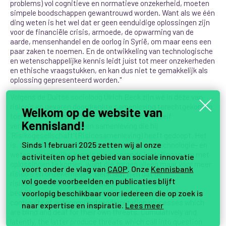
problems) vol cognitieve en normatieve onzekerheid, moeten
simpele boodschappen gewantrouwd worden. Want als we één
ding weten is het wel dat er geen eenduidige oplossingen zijn
voor de financiële crisis, armoede, de opwarming van de
aarde, mensenhandel en de oorlog in Syrië, om maar eens een
paar zaken te noemen. En de ontwikkeling van technologische
en wetenschappelijke kennis leidt juíst tot meer onzekerheden
en ethische vraagstukken, en kan dus niet te gemakkelijk als
oplossing gepresenteerd worden."
Volgens de Duitse socioloog Ulrich Beck zijn we in deze van
risico's en gevaren doordrenkte samenleving terechtgekomen
Welkom op de website van
toen we de macht verloren over deze door onszelf
Kennisland!
veroorzaakte risico's, een samenleving die hij
'Risikogesellschaft' (Risicosamenleving) heeft gedoopt. Het
Sinds 1 februari 2025 zetten wij al onze
is, zoals Nora schrijft, inderdaad niet aan de technologie- en
wetenschappelijke kennis producerende instellingen om met
activiteiten op het gebied van sociale innovatie
oplossingen te komen, want die zorgen alleen maar voor meer
voort onder de vlag van
CAOP
. Onze
Kennisbank
risico's en onzekerheden. Beck laat zien dat de
vol goede voorbeelden en publicaties blijft
risicosamenleving juist product is van 'normale
voorlopig beschikbaar voor iedereen die op zoek is
bedrijfsvoering' van deze instellingen: "It arises in the
continuity of autonomized modernization processes which
naar expertise en inspiratie.
Lees meer
are blind and deaf for their own threats. Cumulatively and
latently, the latter produce threats which call into question