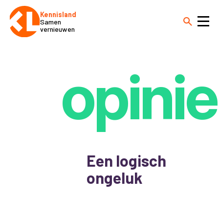
Kennisland
Samen
vernieuwen
opinie
Een logisch
ongeluk