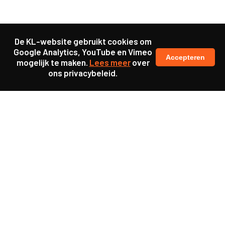
De KL-website gebruikt cookies om
Google Analytics, YouTube en Vimeo
Accepteren
mogelijk te maken.
Lees meer
over
ons privacybeleid.
Samen maakten we ons sterk voor
meer prioriteit voor gezondheid in onze samenleving.
kennis en ervaring van jongeren en onderwijsprofessionals
als uitgangspunt voor beter onderwijs.
een beter functionerende overheid door versterkte
samenwerking met bewoners.