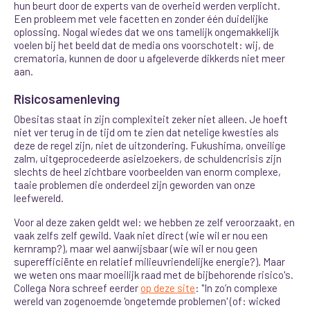
hun beurt door de experts van de overheid werden verplicht.
Een probleem met vele facetten en zonder één duidelijke
oplossing. Nogal wiedes dat we ons tamelijk ongemakkelijk
voelen bij het beeld dat de media ons voorschotelt: wij, de
crematoria, kunnen de door u afgeleverde dikkerds niet meer
aan.
Risicosamenleving
Obesitas staat in zijn complexiteit zeker niet alleen. Je hoeft
niet ver terug in de tijd om te zien dat netelige kwesties als
deze de regel zijn, niet de uitzondering. Fukushima, onveilige
zalm, uitgeprocedeerde asielzoekers, de schuldencrisis zijn
slechts de heel zichtbare voorbeelden van enorm complexe,
taaie problemen die onderdeel zijn geworden van onze
leefwereld.
Voor al deze zaken geldt wel: we hebben ze zelf veroorzaakt, en
vaak zelfs zelf gewild. Vaak niet direct (wie wil er nou een
kernramp?), maar wel aanwijsbaar (wie wil er nou geen
superefficiënte en relatief milieuvriendelijke energie?). Maar
we weten ons maar moeilijk raad met de bijbehorende risico's.
Collega Nora schreef eerder
op deze site
: "In zo’n complexe
wereld van zogenoemde 'ongetemde problemen' (of: wicked