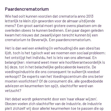
Paardencrematorium
Wie had ooit kunnen voorzien dat crematoria anno 2013
letterlijk te klein zijn geworden voor de almaar uitdijende
mens? Een groot aantal moet grotere ovens plaatsen om de
overleden obees te kunnen bedienen. Een paar dagen geleden
kwam het nieuws dat zwaarlijvigen terecht kunnen bij een
crematorium te Beverwijk. Een paardencrematorium.
Het is dan wel een enkeling (in verhouding) die aan obesitas
lijdt, toch is het typisch wat we noemen een sociaal probleem:
het ontstijgt het individu, het is iets van ons allemaal. En
belangrijker: niemand weet meer wie hoofdverantwoordelijk is
bij deze, tot in het belachelijke geëscaleerde kwestie. De
voedingsindustrie die ons consequent te suikerrijk voedsel
verkoopt? De experts van het Voedingscentrum die ons beter
moeten voorlichten? Of de consument die, alle goedbedoelde
adviezen en keurmerken ten spijt, slachtoffer werd van
vetzucht?
Het debat wordt gekenmerkt door een 'naar elkaar wijzen'.
Obezen voelen zich slachtoffer van de industrie, de industrie
pleit zichzelf vrij door allerlei keurmerken toe te passen die op