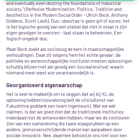
and eventually even destroy the foundations of industrial
society." (Reflexive Modernization: Politics, Tradition and
Aesthetics in the Modern Social Order – Ulrich Beck, Anthony
Giddens, Scott Lash). Dus: obesitas is geen gril of exces, het
is het logische gevolg van een stelsel dat niet in staat is zijn
eigen gevolgen te overzien – laat staan te beheersen. Een
'logisch ongeluk' dus.
Maar Beck zoekt als socioloog de kern in maatschappelijke
verhoudingen. Daar zit volgens hem het echte gevaar: de
politieke en wetenschappelijke instituten moeten oplossingen
schuldig blijven met als gevolg een 'sociaal kruitvat' waarin
niemand meer weet wie verantwoordelijk is.
Georganiseerd eigenaarschap
Het is veel te makkelijk om te zeggen dat wij bij KL de
oplossing hebben (vooralsnog belt de crisisdienst van
Fukushima goddank een team ingenieurs). Wat we wél
claimen, is dat we goed zien dat de traditionele instituties
inderdaad niet de antwoorden hebben, maar we de contouren
zien van een samenleving die taaie vraagstukken op een
andere, grensoverschrijdende manier kan aanpakken door
sociale innovatie. Nee, daarmee behoed je ons niet voor een