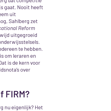
erg dat competitie
js gaat. Nooit heeft
eem uit
og, Sahlberg zet
cational Reform
dwijd uitgegroeid
nderwijsstelsels.
iedereen te hebben.
is om leraren en
at is de kern voor
idsnota’s over
f FIRM?
g nu eigenlijk? Het