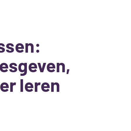
essen:
lesgeven,
er leren