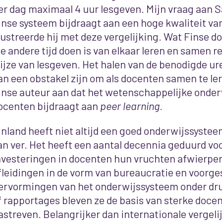
er dag maximaal 4 uur lesgeven. Mijn vraag aan S
inse systeem bijdraagt aan een hoge kwaliteit va
llustreerde hij met deze vergelijking. Wat Finse d
ie andere tijd doen is van elkaar leren en samen r
ijze van lesgeven. Het halen van de benodigde ur
an een obstakel zijn om als docenten samen te le
inse auteur aan dat het wetenschappelijke onde
ocenten bijdraagt aan
peer learning
.
inland heeft niet altijd een goed onderwijssyste
an ver. Het heeft een aantal decennia geduurd vo
nvesteringen in docenten hun vruchten afwierpe
fleidingen in de vorm van bureaucratie en voorge
ervormingen van het onderwijssysteem onder d
f rapportages bleven ze de basis van sterke doce
astreven. Belangrijker dan internationale vergeli