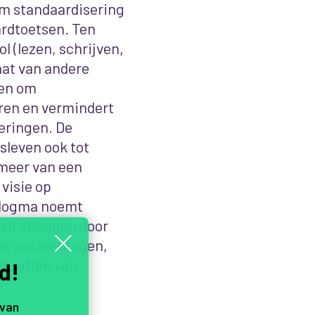
 om standaardisering
rdtoetsen. Ten
l (lezen, schrijven,
aat van andere
ren om
ren en vermindert
eringen. De
sleven ook tot
 meer van een
visie op
sdogma noemt
hap afleggen door
s van leerlingen,
straffen van
d!
 van