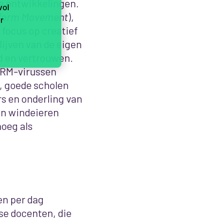
e ontwikkelingen.
vol
eform Movement
),
r
 focus op creatief
lijven van de eigen
d en vertrouwen.
ERM-virussen
s, goede scholen
rs en onderling van
een windeieren
noeg als
en per dag
se docenten, die