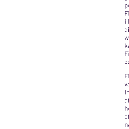
p
F
i
d
w
k
F
d
F
v
i
a
h
o
n