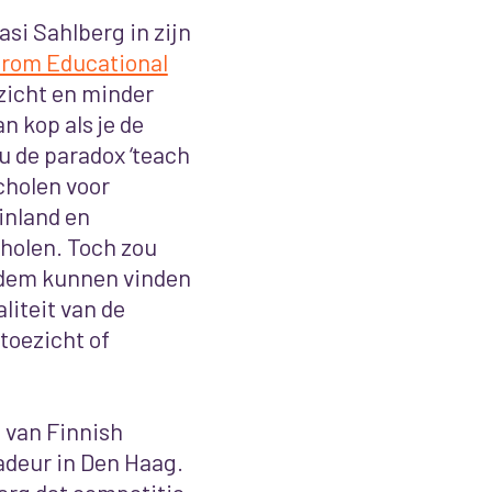
si Sahlberg in zijn
from Educational
zicht en minder
n kop als je de
 de paradox ‘teach
cholen voor
Finland en
cholen. Toch zou
odem kunnen vinden
liteit van de
toezicht of
e van Finnish
adeur in Den Haag.