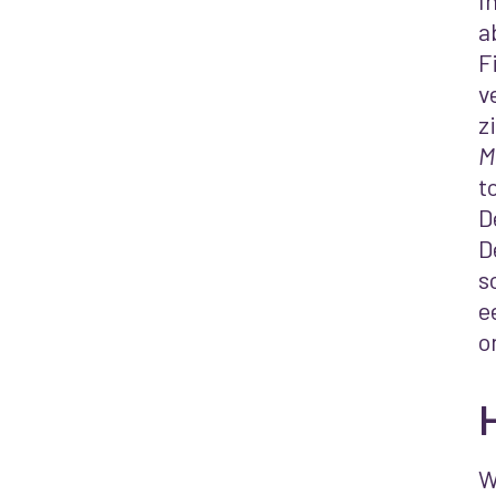
I
a
F
v
z
M
t
D
D
s
e
o
W