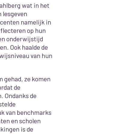
ahlberg wat in het
n lesgeven
ocenten namelijk in
eflecteren op hun
en onderwijstijd
ren. Ook haalde de
rwijsniveau van hun
em gehad, ze komen
ordat de
n. Ondanks de
stelde
ruk van benchmarks
nten en scholen
jkingen is de