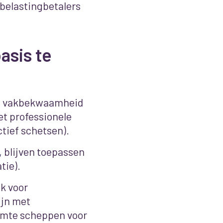
 belastingbetalers
asis te
 op vakbekwaamheid
t professionele
ctief schetsen).
, blijven toepassen
tie).
k voor
ijn met
uimte scheppen voor