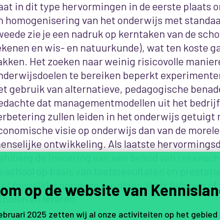
aat in dit type hervormingen in de eerste plaats
n homogenisering van het onderwijs met standaa
weede zie je een nadruk op kerntaken van de schoo
ekenen en wis- en natuurkunde), wat ten koste g
akken. Het zoeken naar weinig risicovolle manie
nderwijsdoelen te bereiken beperkt experimente
et gebruik van alternatieve, pedagogische benad
edachte dat managementmodellen uit het bedrijf
erbetering zullen leiden in het onderwijs getuigt
conomische visie op onderwijs dan van de morele 
enselijke ontwikkeling. Als laatste hervorming
ahlberg de invoering van een beleid van rekensc
e school op basis van toetsresultaten en prestatie
et mogelijke perverse gevolgen zoals belonen of 
om op de website van Kennislan
cholen en leraren.
februari 2025 zetten wij al onze activiteiten op het gebied