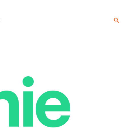
t
nie