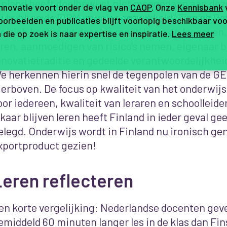
inland heeft doelbewust niet meegedaan aan dez
innovatie voort onder de vlag van
CAOP
. Onze
Kennisbank
ij hebben de FIRM-manier ontwikkeld (
Finnish R
orbeelden en publicaties blijft voorlopig beschikbaar voo
ie zich kenmerkt door ‘op maat’ leren en lesgeven,
 die op zoek is naar expertise en inspiratie.
Lees meer
eren, aanmoedigen van risico’s nemen, eigenaar b
nnovatietraditie en gedeelde verantwoordelijkhei
e herkennen hierin snel de tegenpolen van de G
ierboven. De focus op kwaliteit van het onderwij
oor iedereen, kwaliteit van leraren en schoolleide
lkaar blijven leren heeft Finland in ieder geval g
elegd. Onderwijs wordt in Finland nu ironisch ge
xportproduct gezien!
Leren reflecteren
en korte vergelijking: Nederlandse docenten gev
emiddeld 60 minuten langer les in de klas dan Fin