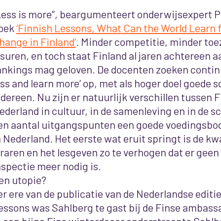
Less is more”, beargumenteert onderwijsexpert Pa
oek
‘Finnish Lessons, What Can the World Learn 
hange in Finland’
. Minder competitie, minder toe
esuren, en toch staat Finland al jaren achtereen aa
ankings mag geloven. De docenten zoeken continu
ess and learn more’ op, met als hoger doel goede s
edereen. Nu zijn er natuurlijk verschillen tussen 
ederland in cultuur, in de samenleving en in de s
en aantal uitgangspunten een goede voedingsb
n Nederland. Het eerste wat eruit springt is de kwa
eraren en het lesgeven zo te verhogen dat er geen 
nspectie meer nodig is.
en utopie?
er ere van de publicatie van de Nederlandse editi
essons was Sahlberg te gast bij de Finse ambass