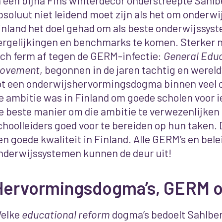
n een bijna Fins winterdecor onderstreepte Sahlb
bsoluut niet leidend moet zijn als het om onderwi
inland het doel gehad om als beste onderwijssyst
ergelijkingen en benchmarks te komen. Sterker n
ich ferm af tegen de GERM-infectie:
General Edu
ovement
, begonnen in de jaren tachtig en werel
ot een onderwijshervormingsdogma binnen veel o
e ambitie was in Finland om goede scholen voor 
e beste manier om die ambitie te verwezenlijken 
choolleiders goed voor te bereiden op hun taken. D
en goede kwaliteit in Finland. Alle GERM’s en bele
nderwijssystemen kunnen de deur uit!
Hervormingsdogma’s, GERM o
elke
educational reform
dogma’s bedoelt Sahlber