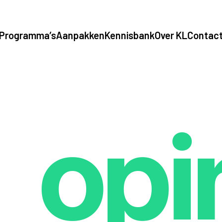
Programma’s
Aanpakken
Kennisbank
Over KL
Contac
opi