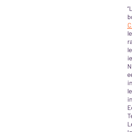
“
b
C
l
r
l
i
N
e
i
l
i
E
T
L