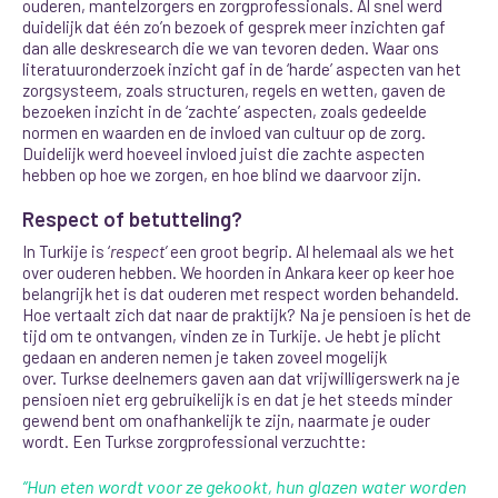
ouderen, mantelzorgers en zorgprofessionals. Al snel werd
duidelijk dat één zo’n bezoek of gesprek meer inzichten gaf
dan alle deskresearch die we van tevoren deden. Waar ons
literatuuronderzoek inzicht gaf in de ‘harde’ aspecten van het
zorgsysteem, zoals structuren, regels en wetten, gaven de
bezoeken inzicht in de ‘zachte’ aspecten, zoals gedeelde
normen en waarden en de invloed van cultuur op de zorg.
Duidelijk werd hoeveel invloed juist die zachte aspecten
hebben op hoe we zorgen, en hoe blind we daarvoor zijn.
Respect of betutteling?
In Turkije is ‘
respect’
een groot begrip. Al helemaal als we het
over ouderen hebben. We hoorden in Ankara keer op keer hoe
belangrijk het is dat ouderen met respect worden behandeld.
Hoe vertaalt zich dat naar de praktijk? Na je pensioen is het de
tijd om te ontvangen, vinden ze in Turkije. Je hebt je plicht
gedaan en anderen nemen je taken zoveel mogelijk
over.
Turkse deelnemers gaven aan dat vrijwilligerswerk na je
pensioen niet erg gebruikelijk is en dat je het steeds minder
gewend bent om onafhankelijk te zijn, naarmate je ouder
wordt. Een Turkse zorgprofessional verzuchtte:
“Hun eten wordt voor ze gekookt, hun glazen water worden