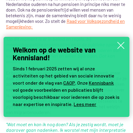
Nederlandse ouderen na hun pensioen in principe niks meer te
doen. Ook na de pensioenleeftijd willen veel mensen van
betekenis zijn, maar de samenleving biedt daar nu te weinig
mogelijkheden voor. Zo stelt de
Raad voor Volksgezondheid en
Samenleving:
“Op dit moment is er in beleid en regels, bij
maatschappelijke organisaties en in de publieke opinie
Welkom op de website van
meer aandacht voor de kwetsbaarheid van ouderen dan
voor wat ouderen kunnen en willen bijdragen. Dat kan
Kennisland!
anders.”
Sinds 1 februari 2025 zetten wij al onze
Er bestaat wel een groot aanbod van vrijwilligerswerk, maar
activiteiten op het gebied van sociale innovatie
daar vinden veel mensen niet de aansluiting of uitdaging die ze
voort onder de vlag van
CAOP
. Onze
Kennisbank
zoeken, zo vertelden Nederlandse ouderen ons. Mensen kijken
vol goede voorbeelden en publicaties blijft
vaak enorm uit naar hun pensioen maar als het eenmaal zover
is, weten velen niet wat ze met zichzelf aan moeten en
voorlopig beschikbaar voor iedereen die op zoek is
verdwijnen de kansen en mogelijkheden om van betekenis te
naar expertise en inspiratie.
Lees meer
zijn zienderogen.
Een Nederlandse expert (73) in het welzijn
van migrantenouderen:
“Wat moet en kan ik nog doen? Als je zestig wordt, moet je
daarover gaan nadenken. Ik worstel met mijn interpretatie