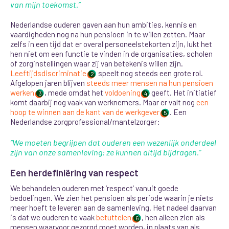
van mijn toekomst.”
Nederlandse ouderen gaven aan hun ambities, kennis en
vaardigheden nog na hun pensioen in te willen zetten. Maar
zelfs in een tijd dat er overal personeelstekorten zijn, lukt het
hen niet om een functie te vinden in de organisaties, scholen
of zorginstellingen waar zij van betekenis willen zijn.
Leeftijdsdiscriminatie
speelt nog steeds een grote rol.
2
Afgelopen jaren blijven
steeds meer mensen na hun pensioen
werken
, mede omdat het
voldoening
geeft. Het initiatief
3
4
komt daarbij nog vaak van werknemers. Maar er valt nog
een
hoop te winnen aan de kant van de werkgever
. Een
5
Nederlandse zorgprofessional/mantelzorger:
“We moeten begrijpen dat ouderen een wezenlijk onderdeel
zijn van onze samenleving: ze kunnen altijd bijdragen.”
Een herdefiniëring van respect
We behandelen
ouderen met ‘respect’ vanuit goede
bedoelingen. We zien het pensioen als periode waarin je niets
meer hoeft te leveren aan de samenleving. Het nadeel daarvan
is dat we ouderen te vaak
betuttelen
, hen alleen zien als
6
mensen waarvoor gezorgd moet worden, in plaats van als