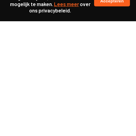
Accepteren
mogelijk te maken.
Lees meer
over
ons privacybeleid.
Samen maakten we ons sterk voor
meer prioriteit voor gezondheid in onze samenleving.
kennis en ervaring van jongeren en onderwijsprofessionals
als uitgangspunt voor beter onderwijs.
een beter functionerende overheid door versterkte
samenwerking met bewoners.
info@caop.nl
Praktische informatie