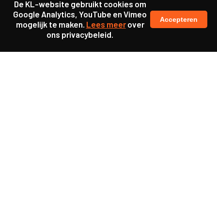
De KL-website gebruikt cookies om
Google Analytics, YouTube en Vimeo
Accepteren
mogelijk te maken.
Lees meer
over
ons privacybeleid.
Ook interessant
Publicatie
De nieuwe standaard in de
verpleeghuiszorg: leren en
werken op één plek
Publicatie
Naar een nieuwe
mantelzorg: van strijd naar
dans
Publicatie