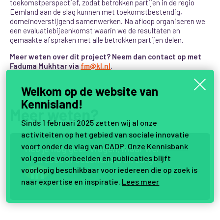
toekomstperspectief
, zodat betrokken partijen in de regio
Eemland aan de slag kunnen met toekomstbestendig,
domeinoverstijgend samenwerken. Na afloop organiseren we
een evaluatiebijeenkomst waarin we de resultaten en
gemaakte afspraken met alle betrokken partijen delen.
Meer weten over dit project? Neem dan contact op met
Faduma Mukhtar via
fm@kl.nl
.
Welkom op de website van
Kennisland!
Meer weten?
Sinds 1 februari 2025 zetten wij al onze
activiteiten op het gebied van sociale innovatie
voort onder de vlag van
CAOP
. Onze
Kennisbank
H
e
b
j
e
n
o
g
g
e
e
n
v
r
a
g
e
n
,
m
a
a
r
w
e
l
vol goede voorbeelden en publicaties blijft
i
n
t
e
r
e
s
s
e
i
n
G
e
z
o
n
d
h
e
i
d
e
n
z
o
r
g
?
voorlopig beschikbaar voor iedereen die op zoek is
naar expertise en inspiratie.
Lees meer
Samen vernieuwen.