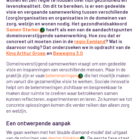
levenskwaliteit. Om dit te bereiken, is er een gedeelde
visie en vergaande samenwerking tussen verschillende
(zorg)organisaties en organisaties in de domeinen van
zorg, welzijn en wonen nodig. Het gezondheidsakkoord
Samen Sterker
heeft als een van de aandachtspunten
2
domeinoverstijgende samenwerking. Hoe zou dat er
concreet uit moeten zien in de
regio Eemland
? Wat is
daarvoor nodig? Dat onderzoeken we in opdracht van de
King Arthur Groep
en
Beweging 3.0
Domeinoverstijgend samenwerken vraagt om een gedeelde
visie en inspanningen van verschillende mensen. Maar in de
praktijk zijn er vaak
belemmeringen
die het moeilijk maken
3
om vanuit die gezamenlijke visie te werken. Sociale innovatie
helpt om de belemmeringen zichtbaar en bespreekbaar te
maken door ruimte te creëren waar betrokkenen samen
kunnen reflecteren, experimenteren en leren.
Zo kunnen we tot
concrete oplossingen komen die verder reiken dan alleen zorg
en welzijn.
Een ontwerpende aanpak
We gaan werken met het ‘double diamond-model’ dat uitgaat
van de principes van
design thinking
. De eerste fase staat
4