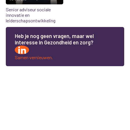
Senior adviseur sociale
innovatie en
leiderschapsontwikkeling
H
e
b
j
e
n
o
g
g
e
e
n
v
r
a
g
e
n
,
m
a
a
r
w
e
l
i
n
t
e
r
e
s
s
e
i
n
G
e
z
o
n
d
h
e
i
d
e
n
z
o
r
g
?
Samen vernieuwen.