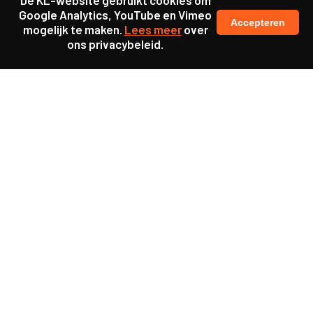
De KL-website gebruikt cookies om
Google Analytics, YouTube en Vimeo
Accepteren
mogelijk te maken.
Lees meer
over
ons privacybeleid.
Ook interessant
Publicatie
22 lessen over samen
vernieuwen
Publicatie
Wat heeft het onderwijs
nodig voor succesvolle
inbedding MDT?
Publicatie
Dialoog via serious game: