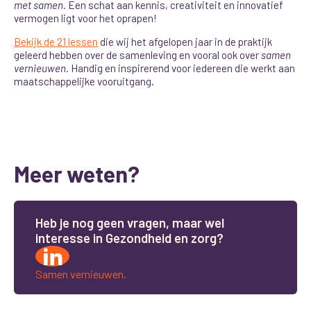
met samen
.
Een schat aan kennis, creativiteit en innovatief
vermogen ligt voor het oprapen!
Bekijk de 21 lessen
die wij het afgelopen jaar in de praktijk
geleerd hebben over de samenleving en vooral ook over
samen
vernieuwen
. Handig en inspirerend voor iedereen die werkt aan
maatschappelijke vooruitgang.
Meer weten?
H
e
b
j
e
n
o
g
g
e
e
n
v
r
a
g
e
n
,
m
a
a
r
w
e
l
i
n
t
e
r
e
s
s
e
i
n
G
e
z
o
n
d
h
e
i
d
e
n
z
o
r
g
?
Samen vernieuwen.