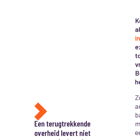
K
a
i
e
t
v
B
h
Z
a
b
Een terugtrekkende
m
overheid levert niet
e