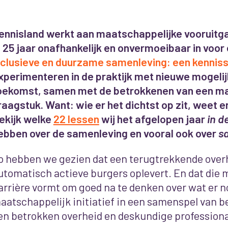
ennisland werkt aan maatschappelijke vooruitg
l 25 jaar onafhankelijk en onvermoeibaar in voor
nclusieve en duurzame samenleving: een kennis
xperimenteren in de praktijk met nieuwe mogeli
oekomst, samen met de betrokkenen van een ma
raagstuk. Want: wie er het dichtst op zit, weet e
ekijk welke
22 lessen
wij het afgelopen jaar
in d
ebben over de samenleving en vooral ook over
s
o hebben we gezien dat een terugtrekkende overh
utomatisch actieve burgers op
levert. En dat die
arrière vormt om goed na te denken over wat er no
aatschappelijk initiatief in een samenspel van b
en betrokken overheid en deskundige professiona