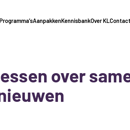
Programma’s
Aanpakken
Kennisbank
Over KL
Contac
lessen over sam
nieuwen