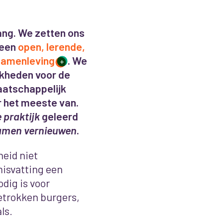
ang. We zetten ons
 een
open, lerende,
samenleving
. We
+
jkheden voor de
atschappelijk
r het meeste van.
e praktijk
geleerd
amen vernieuwen
.
eid niet
 misvatting een
dig is voor
etrokken burgers,
ls.