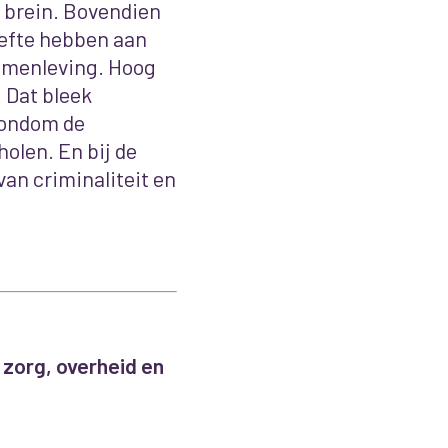
n brein. Bovendien
oefte hebben aan
samenleving. Hoog
 Dat bleek
rondom de
olen. En bij de
an criminaliteit en
 zorg, overheid en