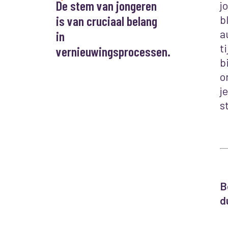
De stem van jongeren
j
b
is van cruciaal belang
a
in
t
vernieuwingsprocessen.
b
o
j
s
B
d