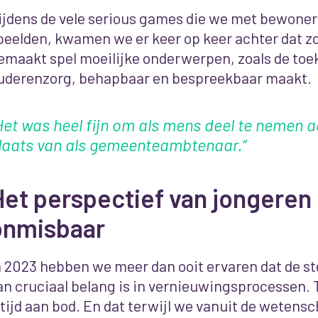
ijdens de vele serious games die we met bewoner
peelden, kwamen we er keer op keer achter dat z
emaakt spel moeilijke onderwerpen, zoals de toe
uderenzorg, behapbaar en bespreekbaar maakt.
Het was heel fijn om als mens deel te nemen a
laats van als gemeenteambtenaar.”
et perspectief van jongeren 
onmisbaar
n 2023 hebben we meer dan ooit ervaren dat de s
an cruciaal belang is in vernieuwingsprocessen.
T
ltijd aan bod. En dat terwijl we vanuit de wetens