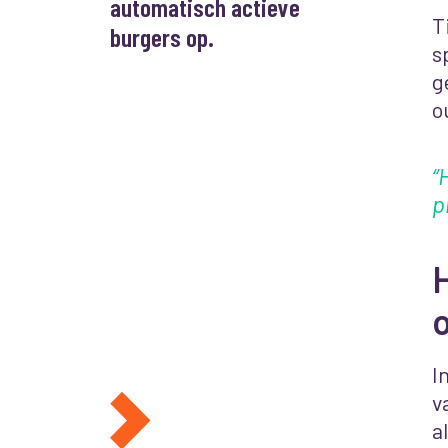
automatisch actieve
T
burgers op.
s
g
o
“
p
H
I
v
a