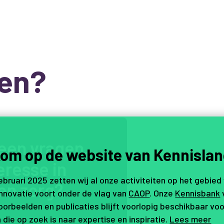
en?
e
e
n
v
r
a
g
e
n
,
om op de website van Kennislan
e
r
e
s
s
e
i
n
februari 2025 zetten wij al onze activiteiten op het gebied
e
n
z
o
r
g
?
innovatie voort onder de vlag van
CAOP
. Onze
Kennisbank
orbeelden en publicaties blijft voorlopig beschikbaar voo
 die op zoek is naar expertise en inspiratie.
Lees meer