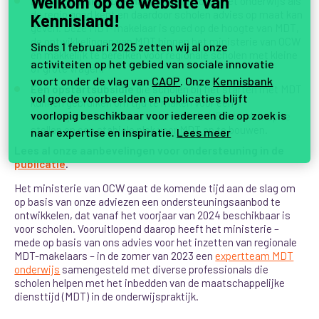
Welkom op de website van
Een regionale MDT-makelaar
die zowel het onderwijs als
de regio goed kent en daardoor scholen advies op maat kan
Kennisland!
geven. Deze MDT-makelaar is goed op de hoogte van MDT,
de ontwikkelingen van MDT binnen het ministerie van OCW
Sinds 1 februari 2025 zetten wij al onze
en makkelijk te bereiken voor regionale scholen met kleine
activiteiten op het gebied van sociale innovatie
of grote vragen.
voort onder de vlag van
CAOP
. Onze
Kennisbank
Een opstartsubsidie
die scholen bij het starten met MDT
vol goede voorbeelden en publicaties blijft
kunnen gebruiken om tijd te maken voor een
voorlopig beschikbaar voor iedereen die op zoek is
onderwijsmedewerker om zichzelf als MDT-trekker op te
stellen en een stabiele plek voor MDT op te bouwen.
naar expertise en inspiratie.
Lees meer
Lees al onze aanbevelingen voor ondersteuning in de
publicatie
.
Het ministerie van OCW gaat de komende tijd aan de slag om
op basis van onze adviezen een ondersteuningsaanbod te
ontwikkelen, dat vanaf het voorjaar van 2024 beschikbaar is
voor scholen. Vooruitlopend daarop heeft het ministerie –
mede op basis van ons advies voor het inzetten van regionale
MDT-makelaars – in de zomer van 2023 een
expertteam MDT
onderwijs
samengesteld met diverse professionals die
scholen helpen met het inbedden van de maatschappelijke
diensttijd (MDT) in de onderwijspraktijk.