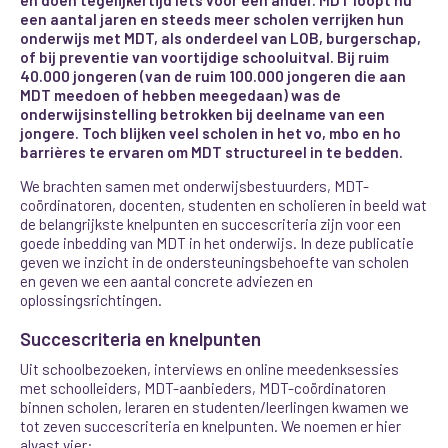
een aantal jaren en steeds meer scholen verrijken hun
onderwijs met MDT, als onderdeel van LOB, burgerschap,
of bij preventie van voortijdige schooluitval. Bij ruim
40.000 jongeren (van de ruim 100.000 jongeren die aan
MDT meedoen of hebben meegedaan) was de
onderwijsinstelling betrokken bij deelname van een
jongere. Toch blijken veel scholen in het vo, mbo en ho
barrières te ervaren om MDT structureel in te bedden.
We brachten samen met onderwijsbestuurders, MDT-
coördinatoren, docenten, studenten en scholieren in beeld wat
de belangrijkste knelpunten en succescriteria zijn voor een
goede inbedding van MDT in het onderwijs. In deze publicatie
geven we inzicht in de ondersteuningsbehoefte van scholen
en geven we een aantal concrete adviezen en
oplossingsrichtingen.
Succescriteria en knelpunten
Uit schoolbezoeken, interviews en online meedenksessies
met schoolleiders, MDT-aanbieders, MDT-coördinatoren
binnen scholen, leraren en studenten/leerlingen kwamen we
tot zeven succescriteria en knelpunten. We noemen er hier
alvast vier: