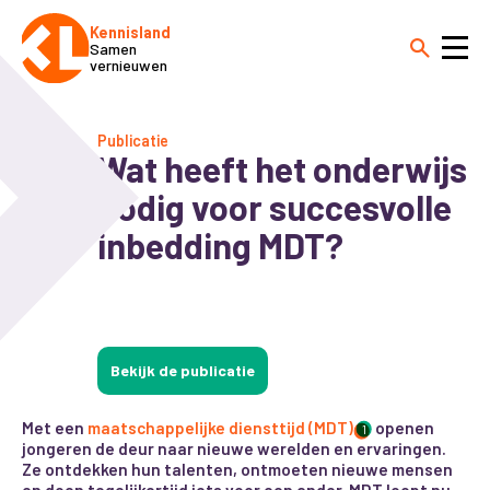
Kennisland
Samen
vernieuwen
Publicatie
Wat heeft het onderwijs
nodig voor succesvolle
inbedding MDT?
Bekijk de publicatie
Met een
maatschappelijke diensttijd (MDT)
openen
1
jongeren de deur naar nieuwe werelden en ervaringen.
Ze ontdekken hun talenten, ontmoeten nieuwe mensen
en doen tegelijkertijd iets voor een ander. MDT loopt nu