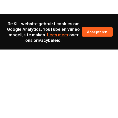
De KL-website gebruikt cookies om
Google Analytics, YouTube en Vimeo
Accepteren
mogelijk te maken.
Lees meer
over
ons privacybeleid.
Ook interessant
Publicatie
22 lessen over samen
vernieuwen
Publicatie
Dialoog via serious game:
“Goed startpunt van