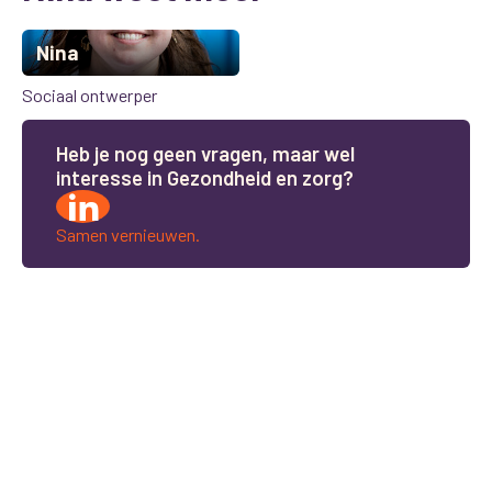
Nina
Sociaal ontwerper
H
e
b
j
e
n
o
g
g
e
e
n
v
r
a
g
e
n
,
m
a
a
r
w
e
l
i
n
t
e
r
e
s
s
e
i
n
G
e
z
o
n
d
h
e
i
d
e
n
z
o
r
g
?
Samen vernieuwen.