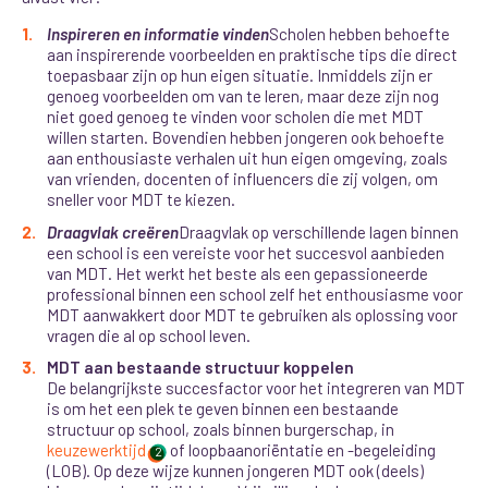
Inspireren en informatie vinden
Scholen hebben behoefte
aan inspirerende voorbeelden en praktische tips die direct
toepasbaar zijn op hun eigen situatie. Inmiddels zijn er
genoeg voorbeelden om van te leren, maar deze zijn nog
niet goed genoeg te vinden voor scholen die met MDT
willen starten. Bovendien hebben jongeren ook behoefte
aan enthousiaste verhalen uit hun eigen omgeving, zoals
van vrienden, docenten of influencers die zij volgen, om
sneller voor MDT te kiezen.
Draagvlak creëren
Draagvlak op verschillende lagen binnen
een school is een vereiste voor het succesvol aanbieden
van MDT. Het werkt het beste als een gepassioneerde
professional binnen een school zelf het enthousiasme voor
MDT aanwakkert door MDT te gebruiken als oplossing voor
vragen die al op school leven.
MDT aan bestaande structuur koppelen
De belangrijkste succesfactor voor het integreren van MDT
is om het een plek te geven binnen een bestaande
structuur op school
, zoals binnen burgerschap, in
keuzewerktijd
of loopbaanoriëntatie en -begelei
ding
2
(LOB). Op deze wijze kunnen jongeren MDT ook (deels)