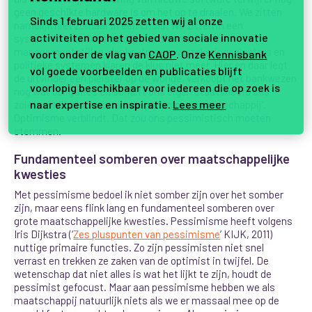
geen geschikte hardware is om het op te draaien. We zitten
Sinds 1 februari 2025 zetten wij al onze
namelijk niet zomaar in een crisis. We zitten in een
activiteiten op het gebied van sociale innovatie
systeemcrisis. Onze huidige verdienmodellen,
managementstijlen, denkpatronen, verzekeringsclusters en
voort onder de vlag van
CAOP
. Onze
Kennisbank
politieke systemen klaren de klus niet meer. Hier en daar legt
vol goede voorbeelden en publicaties blijft
de uitvinder een pleister op de wonde, verkoopt het bankwezen
voorlopig beschikbaar voor iedereen die op zoek is
nog wat obligaties en schuift ons eigen staatshoofd ons
naar expertise en inspiratie.
Lees meer
zoiets nihilistisch toe als de ‘participatiemaatschappij’.
Optimisme verblindt. Dat zou ons pessimistisch moeten
stemmen.
Fundamenteel somberen over maatschappelijke
kwesties
Met pessimisme bedoel ik niet somber zijn over het somber
zijn, maar eens flink lang en fundamenteel somberen over
grote maatschappelijke kwesties. Pessimisme heeft volgens
Iris Dijkstra (‘
Zes pluspunten van pessimisme
’ KIJK, 2011)
nuttige primaire functies. Zo zijn pessimisten niet snel
verrast en trekken ze zaken van de optimist in twijfel. De
wetenschap dat niet alles is wat het lijkt te zijn, houdt de
pessimist gefocust. Maar aan pessimisme hebben we als
maatschappij natuurlijk niets als we er massaal mee op de