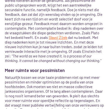
wereld foeteren achter de geraniums. Als pessimisme
en
public
uitgesproken wordt, krijgt het een aantrekkelijke
secundaire functie, namelijk feedback. Doe je niets met die
feedback, dan zal dat zijn weerslag vinden op je omgeving. Die
keert zich na een tijd om en wordt selectief doof voor je
eenzijdige gezeur. Feedback moet daarom worden omgezet in
contemplatie. Met contemplatie bedoel ik: diep nadenken over
de vraagstukken die diepe gedachten verdienen. Zoals Plato
het bedoeld heeft. En zoals
Slavoj Žižek
dat nu bedoelt. Met
diep nadenken kom je tot nieuwe inzichten. En met deze
nieuwe inzichten kun je naar buiten treden, zodat ze leiden tot
vernieuwde interactie met je omgeving. Of zoals Einstein het
zei:
“The world as we have created it, is a process of our
thinking. It cannot be changed without changing our thinking.”
Meer ruimte voor pessimisten
Natuurlijk lossen we onze taaie problemen niet op met meer
pessimisten en minder optimisten op de podia van onze
hoofdsteden. Ook moeten we niet en masse collectieve
janksessies organiseren. Of te lang alleen contempleren. Daar
is nog nooit iemand beter van geworden. Ik pleit dus slechts
voor meer ruimte voor openlijke reflectie op tegenslagen. En
dat vraagt meer publieke vertwijfeling van onze vernieuwers op