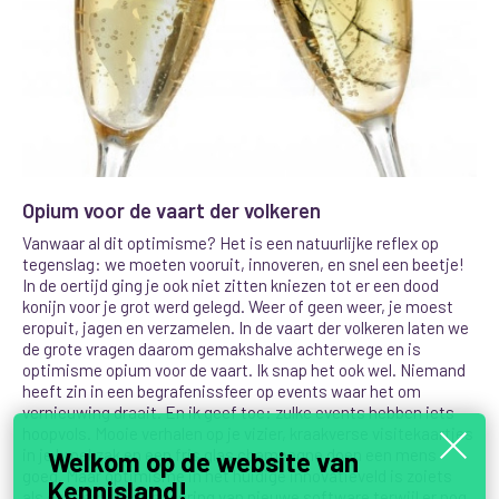
Opium voor de vaart der volkeren
Vanwaar al dit optimisme? Het is een natuurlijke reflex op
tegenslag: we moeten vooruit, innoveren, en snel een beetje!
In de oertijd ging je ook niet zitten kniezen tot er een dood
konijn voor je grot werd gelegd. Weer of geen weer, je moest
eropuit, jagen en verzamelen. In de vaart der volkeren laten we
de grote vragen daarom gemakshalve achterwege en is
optimisme opium voor de vaart. Ik snap het ook wel. Niemand
heeft zin in een begrafenissfeer op events waar het om
vernieuwing draait. En ik geef toe: zulke events hebben iets
hoopvols. Mooie verhalen op je vizier, kraakverse visitekaartjes
in je broekzak en een fris glas champagne doen een mens
Welkom op de website van
goed. Maar optimisme in het huidige innovatieveld is zoiets
Kennisland!
als de feestelijke lancering van nieuwe software terwijl er nog