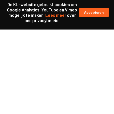
De KL-website gebruikt cookies om
Google Analytics, YouTube en Vimeo
Accepteren
mogelijk te maken.
Lees meer
over
ons privacybeleid.
Samen maakten we ons sterk voor
meer prioriteit voor gezondheid in onze samenleving.
kennis en ervaring van jongeren en onderwijsprofessionals
als uitgangspunt voor beter onderwijs.
een beter functionerende overheid door versterkte
samenwerking met bewoners.
info@caop.nl