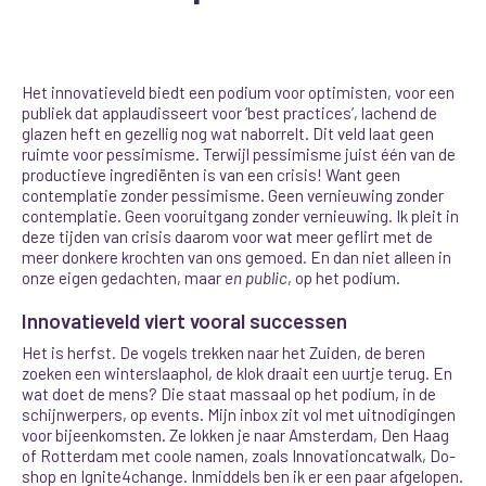
Het innovatieveld biedt een podium voor optimisten, voor een
publiek dat applaudisseert voor ‘best practices’, lachend de
glazen heft en gezellig nog wat naborrelt. Dit veld laat geen
ruimte voor pessimisme. Terwijl pessimisme juist één van de
productieve ingrediënten is van een crisis! Want geen
contemplatie zonder pessimisme. Geen vernieuwing zonder
contemplatie. Geen vooruitgang zonder vernieuwing. Ik pleit in
deze tijden van crisis daarom voor wat meer geflirt met de
meer donkere krochten van ons gemoed. En dan niet alleen in
onze eigen gedachten, maar
en public
, op het podium.
Innovatieveld viert vooral successen
Het is herfst. De vogels trekken naar het Zuiden, de beren
zoeken een winterslaaphol, de klok draait een uurtje terug. En
wat doet de mens? Die staat massaal op het podium, in de
schijnwerpers, op events. Mijn inbox zit vol met uitnodigingen
voor bijeenkomsten. Ze lokken je naar Amsterdam, Den Haag
of Rotterdam met coole namen, zoals Innovationcatwalk, Do-
shop en Ignite4change. Inmiddels ben ik er een paar afgelopen.