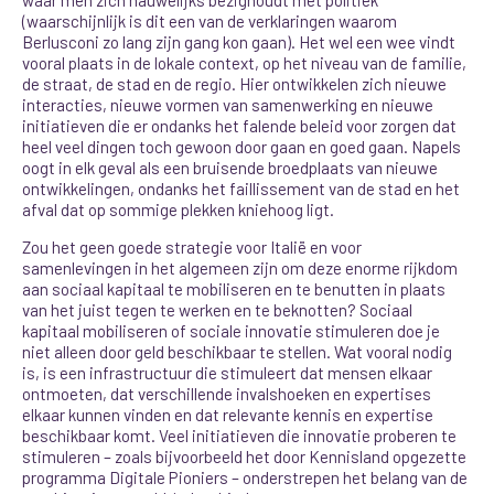
(waarschijnlijk is dit een van de verklaringen waarom
Berlusconi zo lang zijn gang kon gaan). Het wel een wee vindt
vooral plaats in de lokale context, op het niveau van de familie,
de straat, de stad en de regio. Hier ontwikkelen zich nieuwe
interacties, nieuwe vormen van samenwerking en nieuwe
initiatieven die er ondanks het falende beleid voor zorgen dat
heel veel dingen toch gewoon door gaan en goed gaan. Napels
oogt in elk geval als een bruisende broedplaats van nieuwe
ontwikkelingen, ondanks het faillissement van de stad en het
afval dat op sommige plekken kniehoog ligt.
Zou het geen goede strategie voor Italië en voor
samenlevingen in het algemeen zijn om deze enorme rijkdom
aan sociaal kapitaal te mobiliseren en te benutten in plaats
van het juist tegen te werken en te beknotten? Sociaal
kapitaal mobiliseren of sociale innovatie stimuleren doe je
niet alleen door geld beschikbaar te stellen. Wat vooral nodig
is, is een infrastructuur die stimuleert dat mensen elkaar
ontmoeten, dat verschillende invalshoeken en expertises
elkaar kunnen vinden en dat relevante kennis en expertise
beschikbaar komt. Veel initiatieven die innovatie proberen te
stimuleren – zoals bijvoorbeeld het door Kennisland opgezette
programma Digitale Pioniers – onderstrepen het belang van de