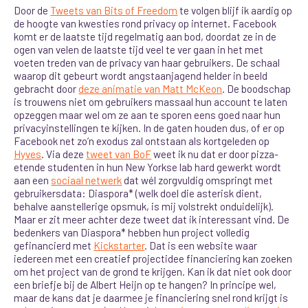
Door de
Tweets van Bits of Freedom
te volgen blijf ik aardig op
de hoogte van kwesties rond privacy op internet. Facebook
komt er de laatste tijd regelmatig aan bod, doordat ze in de
ogen van velen de laatste tijd veel te ver gaan in het met
voeten treden van de privacy van haar gebruikers. De schaal
waarop dit gebeurt wordt angstaanjagend helder in beeld
gebracht door
deze animatie van Matt McKeon
. De boodschap
is trouwens niet om gebruikers massaal hun account te laten
opzeggen maar wel om ze aan te sporen eens goed naar hun
privacyinstellingen te kijken. In de gaten houden dus, of er op
Facebook net zo’n exodus zal ontstaan als kortgeleden op
Hyves
. Via deze
tweet van BoF
weet ik nu dat er door pizza-
etende studenten in hun New Yorkse lab hard gewerkt wordt
aan een
sociaal netwerk
dat wél zorgvuldig omspringt met
gebruikersdata: Diaspora* (welk doel die asterisk dient,
behalve aanstellerige opsmuk, is mij volstrekt onduidelijk).
Maar er zit meer achter deze tweet dat ik interessant vind. De
bedenkers van Diaspora* hebben hun project volledig
gefinancierd met
Kickstarter
. Dat is een website waar
iedereen met een creatief projectidee financiering kan zoeken
om het project van de grond te krijgen. Kan ik dat niet ook door
een briefje bij de Albert Heijn op te hangen? In principe wel,
maar de kans dat je daarmee je financiering snel rond krijgt is