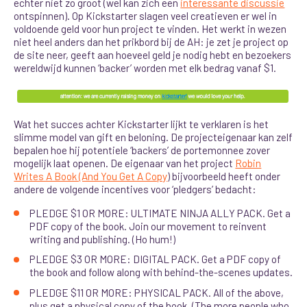
echter niet zo groot (wel kan zich een
interessante discussie
ontspinnen). Op Kickstarter slagen veel creatieven er wel in
voldoende geld voor hun project te vinden. Het werkt in wezen
niet heel anders dan het prikbord bij de AH: je zet je project op
de site neer, geeft aan hoeveel geld je nodig hebt en bezoekers
wereldwijd kunnen ‘backer’ worden met elk bedrag vanaf $1.
Wat het succes achter Kickstarter lijkt te verklaren is het
slimme model van gift en beloning. De projecteigenaar kan zelf
bepalen hoe hij potentiele ‘backers’ de portemonnee zover
mogelijk laat openen. De eigenaar van het project
Robin
Writes A Book (And You Get A Copy
) bijvoorbeeld heeft onder
andere de volgende incentives voor ‘pledgers’ bedacht:
PLEDGE $1 OR MORE: ULTIMATE NINJA ALLY PACK. Get a
PDF copy of the book. Join our movement to reinvent
writing and publishing. (Ho hum!)
PLEDGE $3 OR MORE: DIGITAL PACK. Get a PDF copy of
the book and follow along with behind-the-scenes updates.
PLEDGE $11 OR MORE: PHYSICAL PACK. All of the above,
plus get a physical copy of the book. (The more people who