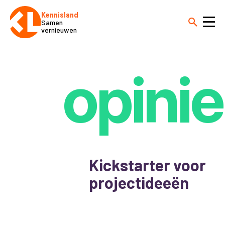
Kennisland
Samen
vernieuwen
opinie
Kickstarter voor
projectideeën