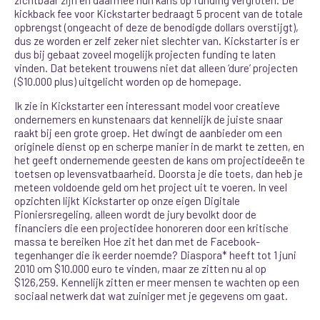
kickback fee voor Kickstarter bedraagt 5 procent van de totale
opbrengst (ongeacht of deze de benodigde dollars overstijgt),
dus ze worden er zelf zeker niet slechter van. Kickstarter is er
dus bij gebaat zoveel mogelijk projecten funding te laten
vinden. Dat betekent trouwens niet dat alleen ‘dure’ projecten
($10.000 plus) uitgelicht worden op de homepage.
Ik zie in Kickstarter een interessant model voor creatieve
ondernemers en kunstenaars dat kennelijk de juiste snaar
raakt bij een grote groep. Het dwingt de aanbieder om een
originele dienst op en scherpe manier in de markt te zetten, en
het geeft ondernemende geesten de kans om projectideeën te
toetsen op levensvatbaarheid. Doorsta je die toets, dan heb je
meteen voldoende geld om het project uit te voeren. In veel
opzichten lijkt Kickstarter op onze eigen Digitale
Pioniersregeling, alleen wordt de jury bevolkt door de
financiers die een projectidee honoreren door een kritische
massa te bereiken Hoe zit het dan met de Facebook-
tegenhanger die ik eerder noemde? Diaspora* heeft tot 1 juni
2010 om $10.000 euro te vinden, maar ze zitten nu al op
$126,259. Kennelijk zitten er meer mensen te wachten op een
sociaal netwerk dat wat zuiniger met je gegevens om gaat.