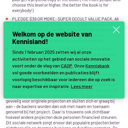
choose this level or higher, the better the book is for
everybody!)
PLEDGE $39 OR MORE: SUPER OCCULT VALUE PACK. All
of the above, plus get three more copies of the book (for a
total of four), so you can give one to a friend, donate one to
Welkom op de website van
the library, leave one in a coffee shop with a line of
Kennisland!
hexadecimal code scribbled across the title page…
PLEDGE $59 OR MORE: INTERNATIONAL PACK. New
Sinds 1 februari 2025 zetten wij al onze
addition! All of the above, but designed for international
activiteiten op het gebied van sociale innovatie
backers who want to help offset the cost of the trans-
oceanic catapult launch.
voort onder de vlag van
CAOP
. Onze
Kennisbank
vol goede voorbeelden en publicaties blijft
Kennelijk bleken deze incentives voldoende voor 570 backers
om binnen vier maanden $13.942 binnen te brengen, ruim
voorlopig beschikbaar voor iedereen die op zoek is
$10.000 méér dan de benodigde $3.500 ("398% funded" staat
naar expertise en inspiratie.
Lees meer
op de site). Mensen geven dus gemakkelijk meer dan eigenlijk
benodigd is (dit zie je bij veel projecten). Mensen tonen zich
gevoelig voor originele projecten en sluiten zich er graag bij
aan – de backers worden dan ook met naam en toenaam
genoemd bij het project. Daar is trouwens ook zichtbaar
hoeveel andere projecten deze personen financieel steunen.
Dit sociale netwerk zorgt ervoor dat populaire projecten beter
zichtbaar zijn en daarmee hun kans op funding vergroten. De