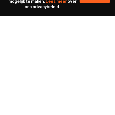
mogelijk te maken.
Lees meer
over
ons privacybeleid.
Samen maakten we ons sterk voor
meer prioriteit voor gezondheid in onze samenleving.
kennis en ervaring van jongeren en onderwijsprofessionals
als uitgangspunt voor beter onderwijs.
een beter functionerende overheid door versterkte
samenwerking met bewoners.
info@caop.nl
Praktische informatie
Samen werken aan maatschappelijke