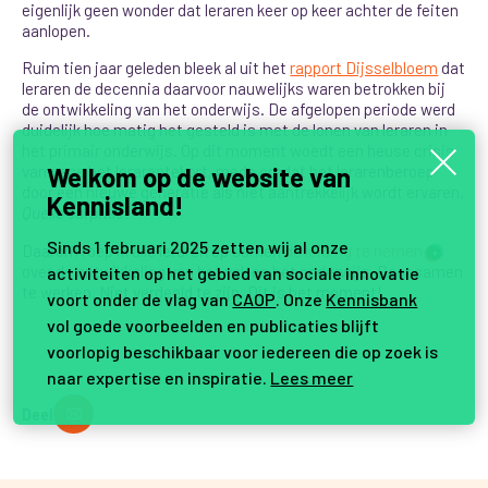
eigenlijk geen wonder dat leraren keer op keer achter de feiten
aanlopen.
Ruim tien jaar geleden bleek al uit het
rapport Dijsselbloem
dat
leraren de decennia daarvoor nauwelijks waren betrokken bij
de ontwikkeling van het onderwijs. De afgelopen periode werd
duidelijk hoe matig het gesteld is met de lonen van leraren in
het primair onderwijs. Op dit moment woedt een heuse crisis
Welkom op de website van
vanwege het lerarentekort, mede omdat het lerarenberoep
door een nieuwe generatie als niet aantrekkelijk wordt ervaren.
Kennisland!
Quelle surprise
.
Sinds 1 februari 2025 zetten wij al onze
Daarom roep ik alle leraren op samen
de leiding te nemen
+
over de ontwikkeling van het vak en het onderwijs. Door samen
activiteiten op het gebied van sociale innovatie
te werken. Niet verdeeld te zijn. Dit is het moment!
voort onder de vlag van
CAOP
. Onze
Kennisbank
vol goede voorbeelden en publicaties blijft
voorlopig beschikbaar voor iedereen die op zoek is
naar expertise en inspiratie.
Lees meer
Deel