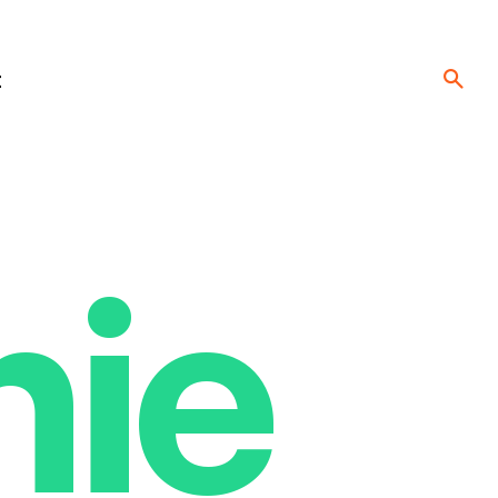
t
nie