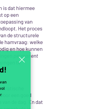
m is dat hiermee
st op een
 toepassing van
ndloopt. Het proces
an de structurele
de hamvraag: welke
nodig en hoe kunnen
gingen
permanent
singen te
d!
 van
aucratische
vol
 voor een goed
r
e van de dag. En dat
 smaak vla is.