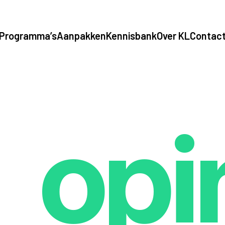
Programma’s
Aanpakken
Kennisbank
Over KL
Contac
opi