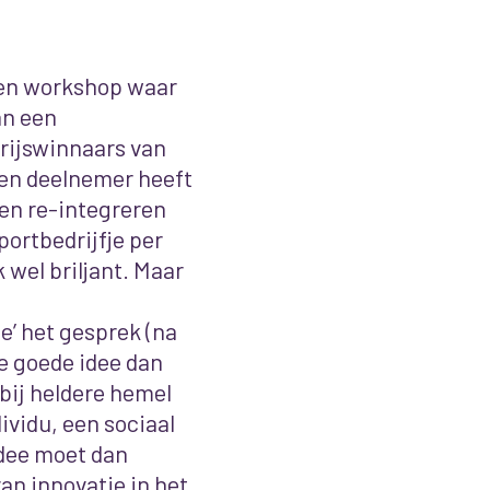
 een workshop waar
an een
prijswinnaars van
Een deelnemer heeft
ten re-integreren
ortbedrijfje per
 wel briljant. Maar
ie’ het gesprek (na
ke goede idee dan
bij heldere hemel
ividu, een sociaal
idee moet dan
an innovatie in het