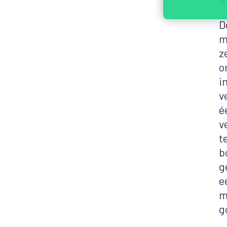
D
m
z
o
i
v
é
v
t
b
g
e
m
g