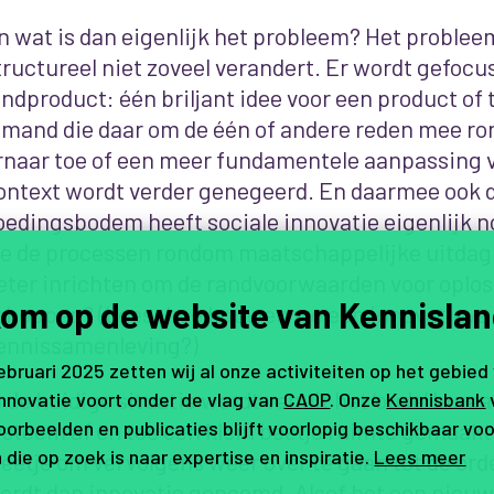
n wat is dan eigenlijk het probleem? Het problee
tructureel niet zoveel verandert. Er wordt gefocu
indproduct: één briljant idee voor een product of
emand die daar om de één of andere reden mee ro
rnaar toe of een meer fundamentele aanpassing v
ontext wordt verder genegeerd. En daarmee ook 
oedingsbodem heeft sociale innovatie eigenlijk 
e de processen rondom maatschappelijke uitda
eter inrichten om de randvoorwaarden voor oplos
om op de website van Kennislan
cheppen? (Lees: hoe bouwen we een innovatieve
ennissamenleving?)
februari 2025 zetten wij al onze activiteiten op het gebied
n de huidige situatie wordt vanuit het ‘oude’ bure
innovatie voort onder de vlag van
CAOP
. Onze
Kennisbank
ysteem af en toe een klein beetje ruimte gemaakt
orbeelden en publicaties blijft voorlopig beschikbaar voo
 die op zoek is naar expertise en inspiratie.
Lees meer
deetje om vervolgens weer over te gaan tot de ord
ordt dan innovatie genoemd. Alsof het een nieuwe