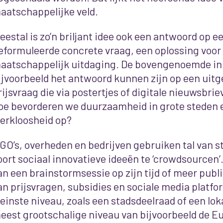
aatschappelijke veld.
eestal is zo’n briljant idee ook een antwoord op e
eformuleerde concrete vraag, een oplossing voo
aatschappelijk uitdaging. De bovengenoemde in
ijvoorbeeld het antwoord kunnen zijn op een uit
rijsvraag die via postertjes of digitale nieuwsbri
oe bevorderen we duurzaamheid in grote steden 
erkloosheid op?
GO’s, overheden en bedrijven gebruiken tal van s
oort sociaal innovatieve ideeën te ‘crowdsourcen’.
an een brainstormsessie op zijn tijd of meer publ
an prijsvragen, subsidies en sociale media platfo
leinste niveau, zoals een stadsdeelraad of een loka
eest grootschalige niveau van bijvoorbeeld de E