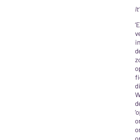
I
‘
v
i
d
z
o
f
d
W
d
‘
o
o
o