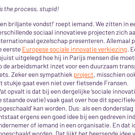
t’s the process, stupid!
Een briljante vondst!’ roept iemand. We zitten in
erschillende sociaal innovatieve projecten zich a
nternationaal gezelschap presenteren. Allemaal 
e eerste
Europese sociale innovatie verkiezing
. 
ojuist uitgelegd hoe hij in Parijs mensen die moe
p de arbeidsmarkt inzet voor een duurzaam transp
iets. Zeker een sympathiek
project
, misschien ook
it stukje gaat even niet over fietsende Fransen.
at opvalt is dat bij een dergelijke ‘sociale innovat
e staande ovatie) vaak gaat over hoe dit specifie
opgeschaald’ kan worden. Dus: als een donderslag 
ntstaat ergens een goed idee bij een gedreven ind
ndernemer of iemand in een organisatie. En dat 
pgeschaald worden. Dat lijkt het heersende idee v