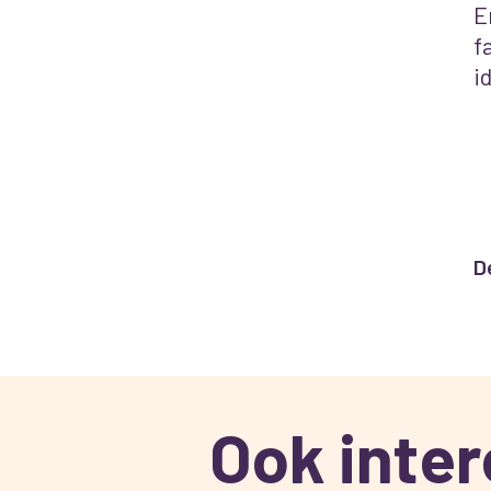
E
f
i
D
Ook inte