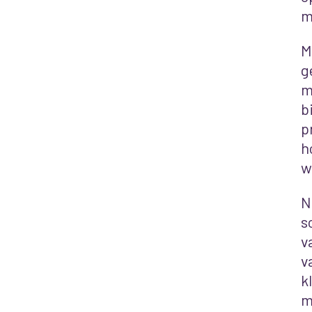
m
M
g
m
b
p
h
w
N
s
v
v
k
m