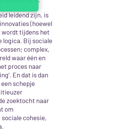
 leidend zijn, is
 innovaties (hoewel
wordt tijdens het
logica. Bij sociale
rocessen; complex,
ereld waar één en
 het proces naar
ing’. En dat is dan
g een schepje
itieuzer
de zoektocht naar
at om
 sociale cohesie,
a.