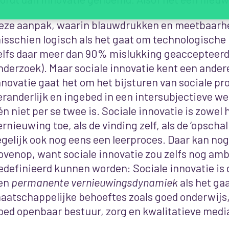
eze aanpak, waarin blauwdrukken en meetbaarheid
isschien logisch als het gaat om technologische
elfs daar meer dan 90% mislukking geaccepteerd 
nderzoek). Maar sociale innovatie kent een andere 
nnovatie gaat het om het bijsturen van sociale p
eranderlijk en ingebed in een intersubjectieve w
én niet per se twee is. Sociale innovatie is zowel
ernieuwing toe, als de vinding zelf, als de ‘opschal
egelijk ook nog eens een leerproces. Daar kan no
ovenop, want sociale innovatie zou zelfs nog amb
edefinieerd kunnen worden: Sociale innovatie is 
en
permanente vernieuwingsdynamiek
als het ga
aatschappelijke behoeftes zoals goed onderwijs,
oed openbaar bestuur, zorg en kwalitatieve medi