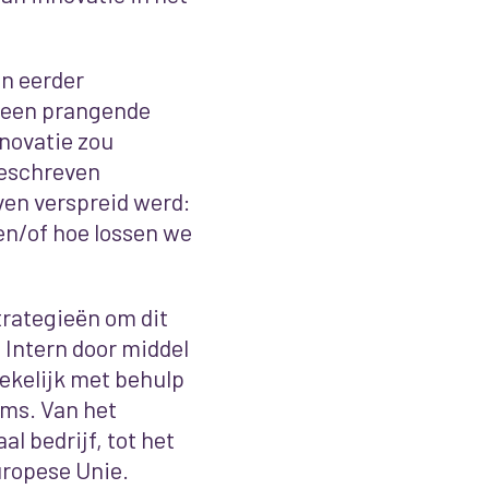
en eerder
r een prangende
novatie zou
geschreven
even verspreid werd:
en/of hoe lossen we
trategieën om dit
 Intern door middel
iekelijk met behulp
rms. Van het
al bedrijf, tot het
uropese Unie.