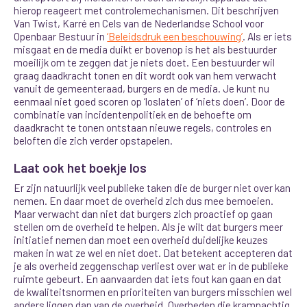
hierop reageert met controlemechanismen. Dit beschrijven
Van Twist, Karré en Cels van de Nederlandse School voor
Openbaar Bestuur in
‘Beleidsdruk een beschouwing’
. Als er iets
misgaat en de media duikt er bovenop is het als bestuurder
moeilijk om te zeggen dat je niets doet. Een bestuurder wil
graag daadkracht tonen en dit wordt ook van hem verwacht
vanuit de gemeenteraad, burgers en de media. Je kunt nu
eenmaal niet goed scoren op ‘loslaten’ of ‘niets doen’. Door de
combinatie van incidentenpolitiek en de behoefte om
daadkracht te tonen ontstaan nieuwe regels, controles en
beloften die zich verder opstapelen.
Laat ook het boekje los
Er zijn natuurlijk veel publieke taken die de burger niet over kan
nemen. En daar moet de overheid zich dus mee bemoeien.
Maar verwacht dan niet dat burgers zich proactief op gaan
stellen om de overheid te helpen. Als je wilt dat burgers meer
initiatief nemen dan moet een overheid duidelijke keuzes
maken in wat ze wel en niet doet. Dat betekent accepteren dat
je als overheid zeggenschap verliest over wat er in de publieke
ruimte gebeurt. En aanvaarden dat iets fout kan gaan en dat
de kwaliteitsnormen en prioriteiten van burgers misschien wel
anders liggen dan van de overheid. Overheden die krampachtig