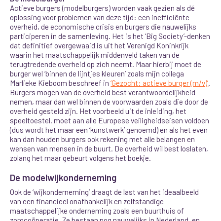
Actieve burgers (modelburgers) worden vaak gezien als dé
oplossing voor problemen van deze tijd: een inefficiënte
overheid, de economische crisis en burgers die nauwelijks
participeren in de samenleving. Het is het ‘Big Society’-denken
dat definitief overgewaaid is uit het Verenigd Koninkrijk
waarin het maatschappelijk middenveld taken van de
terugtredende overheid op zich neemt. Maar hierbij moet de
burger wel ‘binnen de lijntjes kleuren’ zoals mijn collega
Marlieke Kieboom beschreef in
‘Gezocht: actieve burger (m/v)’
.
Burgers mogen van de overheid best verantwoordelijkheid
nemen, maar dan wel binnen de voorwaarden zoals die door de
overheid gesteld zijn. Het voorbeeld uit de inleiding, het
speeltoestel, moet aan alle Europese veiligheidseisen voldoen
(dus wordt het maar een ‘kunstwerk’ genoemd) en als het even
kan dan houden burgers ook rekening met alle belangen en
wensen van mensen in de buurt. De overheid wil best loslaten,
zolang het maar gebeurt volgens het boekje.
De modelwijkonderneming
Ook de ‘wijkonderneming’ draagt de last van het ideaalbeeld
van een financieel onafhankelijk en zelfstandige
maatschappelijke onderneming zoals een buurthuis of
zorgcoöperatie. Ze bestaan nog nauwelijks in Nederland, en