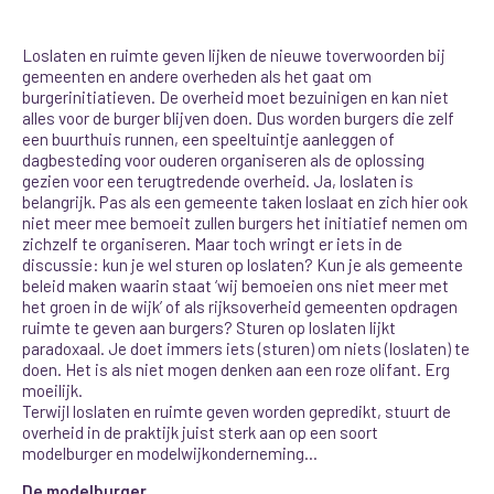
Loslaten en ruimte geven lijken de nieuwe toverwoorden bij
gemeenten en andere overheden als het gaat om
burgerinitiatieven. De overheid moet bezuinigen en kan niet
alles voor de burger blijven doen. Dus worden burgers die zelf
een buurthuis runnen, een speeltuintje aanleggen of
dagbesteding voor ouderen organiseren als de oplossing
gezien voor een terugtredende overheid. Ja, loslaten is
belangrijk. Pas als een gemeente taken loslaat en zich hier ook
niet meer mee bemoeit zullen burgers het initiatief nemen om
zichzelf te organiseren. Maar toch wringt er iets in de
discussie: kun je wel sturen op loslaten? Kun je als gemeente
beleid maken waarin staat ‘wij bemoeien ons niet meer met
het groen in de wijk’ of als rijksoverheid gemeenten opdragen
ruimte te geven aan burgers? Sturen op loslaten lijkt
paradoxaal. Je doet immers iets (sturen) om niets (loslaten) te
doen. Het is als niet mogen denken aan een roze olifant. Erg
moeilijk.
Terwijl loslaten en ruimte geven worden gepredikt, stuurt de
overheid in de praktijk juist sterk aan op een soort
modelburger en modelwijkonderneming…
De modelburger