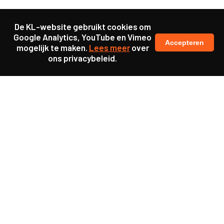
De KL-website gebruikt cookies om
Google Analytics, YouTube en Vimeo
Accepteren
mogelijk te maken.
Lees meer
over
ons privacybeleid.
Samen maakten we ons sterk voor
meer prioriteit voor gezondheid in onze samenleving.
kennis en ervaring van jongeren en onderwijsprofessionals
als uitgangspunt voor beter onderwijs.
een beter functionerende overheid door versterkte
samenwerking met bewoners.
info@caop.nl