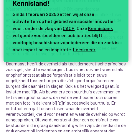
Iets doen is makkelijker dan niets doen
Kennisland!
Waarom is loslaten zo moeilijk? Dit komt doordat
Sinds 1 februari 2025 zetten wij al onze
burgerinitiatieven zich vaak richten op (semi-) publieke taken
en zich afspelen in de publieke en openbare ruimte. Het is de
activiteiten op het gebied van sociale innovatie
overheid die van oudsher zeggenschap heeft over en
voort onder de vlag van
CAOP
. Onze
Kennisbank
verantwoordelijk is voor wat er in de openbare ruimte gebeurt.
vol goede voorbeelden en publicaties blijft
En de macht en controle die je ooit had helemaal loslaten, dat
voorlopig beschikbaar voor iedereen die op zoek is
is moeilijk. Het is daarom begrijpelijk dat een wethouder door
de gemeenteraad wordt aangesproken op bijvoorbeeld een
naar expertise en inspiratie.
Lees meer
speeltuin die tot onveilige situaties leidt.
Daarnaast heeft de overheid als taak democratische principes
zoals gelijkheid te waarborgen. Dus is het ook niet vreemd als
er ophef ontstaat als zelforganisatie leidt tot nieuwe
ongelijkheid tussen burgers die zich goed organiseren en
burgers die daar niet in slagen. Ook als het wel goed gaat, is
loslaten moeilijk. Als bewoners een buurthuis overnemen en
het is een groot succes, dan wil de wethouder toch scoren
met een foto in de krant bij ‘zijn’ succesvolle buurthuis. Er
ontstaat een gat tussen taken waar de overheid
verantwoordelijkheid voor neemt en waar de overheid op wordt
aangesproken. Dit wordt versterkt door een combinatie van
bestuurders die graag daadkrachtig willen zijn, de media die de
druk opvoert bij incidenten en een ambtelijk apparaat dat