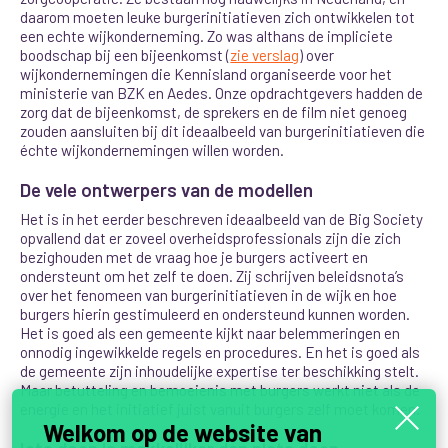
daarom moeten leuke burgerinitiatieven zich ontwikkelen tot
een echte wijkonderneming. Zo was althans de impliciete
boodschap bij een bijeenkomst (
zie verslag
) over
wijkondernemingen die Kennisland organiseerde voor het
ministerie van BZK en Aedes. Onze opdrachtgevers hadden de
zorg dat de bijeenkomst, de sprekers en de film niet genoeg
zouden aansluiten bij dit ideaalbeeld van burgerinitiatieven die
échte wijkondernemingen willen worden.
De vele ontwerpers van de modellen
Het is in het eerder beschreven ideaalbeeld van de Big Society
opvallend dat er zoveel overheidsprofessionals zijn die zich
bezighouden met de vraag hoe je burgers activeert en
ondersteunt om het zelf te doen. Zij schrijven beleidsnota’s
over het fenomeen van burgerinitiatieven in de wijk en hoe
burgers hierin gestimuleerd en ondersteund kunnen worden.
Het is goed als een gemeente kijkt naar belemmeringen en
onnodig ingewikkelde regels en procedures. En het is goed als
de gemeente zijn inhoudelijke expertise ter beschikking stelt.
Maar betutteling en bemoeienis met burgers werkt niet als de
energie en het initiatief juist vanuit burgers zelf moet komen.
Welkom op de website van