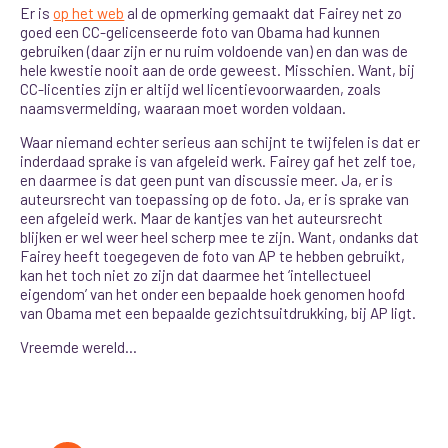
Er is
op het web
al de opmerking gemaakt dat Fairey net zo
goed een CC-gelicenseerde foto van Obama had kunnen
gebruiken (daar zijn er nu ruim voldoende van) en dan was de
hele kwestie nooit aan de orde geweest. Misschien. Want, bij
CC-licenties zijn er altijd wel licentievoorwaarden, zoals
naamsvermelding, waaraan moet worden voldaan.
Waar niemand echter serieus aan schijnt te twijfelen is dat er
inderdaad sprake is van afgeleid werk. Fairey gaf het zelf toe,
en daarmee is dat geen punt van discussie meer. Ja, er is
auteursrecht van toepassing op de foto. Ja, er is sprake van
een afgeleid werk. Maar de kantjes van het auteursrecht
blijken er wel weer heel scherp mee te zijn. Want, ondanks dat
Fairey heeft toegegeven de foto van AP te hebben gebruikt,
kan het toch niet zo zijn dat daarmee het ‘intellectueel
eigendom’ van het onder een bepaalde hoek genomen hoofd
van Obama met een bepaalde gezichtsuitdrukking, bij AP ligt.
Vreemde wereld…