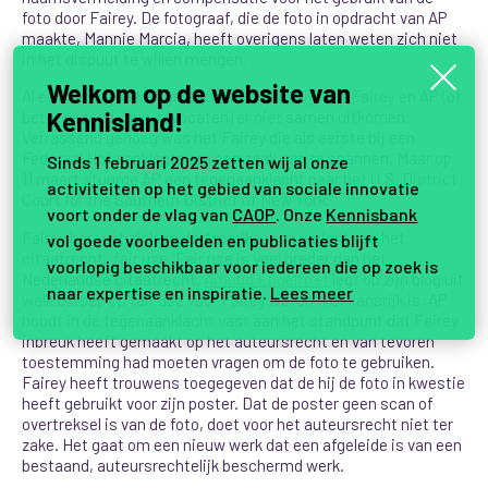
foto door Fairey. De fotograaf, die de foto in opdracht van AP
maakte, Mannie Marcia, heeft overigens laten weten zich niet
in het dispuut te willen mengen.
Welkom op de website van
Al een aantal weken geleden werd duidelijk dat Fairey en AP (of
Kennisland!
beter gezegd: hun advocaten) er niet samen uitkomen.
Verrassend genoeg was het Fairey die als eerste bij een
Federaal Hof aanklopte om een zaak aan te spannen. Maar op
Sinds 1 februari 2025 zetten wij al onze
11 maart stuurde AP een tegenaanklacht naar het U.S. District
activiteiten op het gebied van sociale innovatie
Court for the Southern District of New York.
voort onder de vlag van
CAOP
. Onze
Kennisbank
Fairey beroept zich op de Amerikaanse variant van het
vol goede voorbeelden en publicaties blijft
citaatrecht: fair use. Fair use is veel breder dan het
voorlopig beschikbaar voor iedereen die op zoek is
Nederlandse citaatrecht.
Arnoud Engelfriet
legt op zijn blog uit
naar expertise en inspiratie.
Lees meer
welk beroep op fair use voor Fairey wel en niet kansrijk is. AP
houdt in de tegenaanklacht vast aan het standpunt dat Fairey
inbreuk heeft gemaakt op het auteursrecht en van tevoren
toestemming had moeten vragen om de foto te gebruiken.
Fairey heeft trouwens toegegeven dat de hij de foto in kwestie
heeft gebruikt voor zijn poster. Dat de poster geen scan of
overtreksel is van de foto, doet voor het auteursrecht niet ter
zake. Het gaat om een nieuw werk dat een afgeleide is van een
bestaand, auteursrechtelijk beschermd werk.