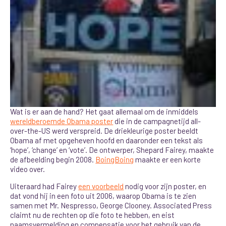
Wat is er aan de hand? Het gaat allemaal om de inmiddels
wereldberoemde Obama poster
die in de campagnetijd all-
over-the-US werd verspreid. De driekleurige poster beeldt
Obama af met opgeheven hoofd en daaronder een tekst als
‘hope’, ‘change’ en ‘vote’. De ontwerper, Shepard Fairey, maakte
de afbeelding begin 2008.
BoingBoing
maakte er een korte
video over.
Uiteraard had Fairey
een voorbeeld
nodig voor zijn poster, en
dat vond hij in een foto uit 2006, waarop Obama is te zien
samen met Mr. Nespresso, George Clooney. Associated Press
claimt nu de rechten op die foto te hebben, en eist
naamsvermelding en compensatie voor het gebruik van de