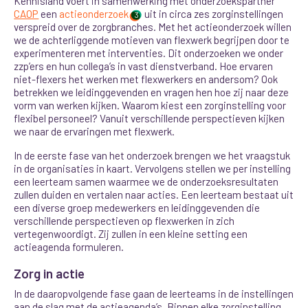
Kennisland voert in samenwerking met onderzoekspartner
CAOP
een
actieonderzoek
uit in circa zes zorginstellingen
3
verspreid over de zorgbranches. Met het actieonderzoek willen
we de achterliggende motieven van flexwerk begrijpen door te
experimenteren met interventies.
Dit onderzoeken we onder
zzp’ers en hun collega’s in vast dienstverband. Hoe ervaren
niet-flexers het werken met flexwerkers en andersom? Ook
betrekken we leidinggevenden en vragen hen hoe zij naar deze
vorm van werken kijken. Waarom kiest een zorginstelling voor
flexibel personeel? Vanuit verschillende perspectieven kijken
we naar de ervaringen met flexwerk.
In de eerste fase van het onderzoek brengen we het vraagstuk
in de organisaties in kaart. Vervolgens stellen we per instelling
een leerteam samen waarmee we de onderzoeksresultaten
zullen duiden en vertalen naar acties. Een leerteam bestaat uit
een diverse groep medewerkers en leidinggevenden die
verschillende perspectieven op flexwerken in zich
vertegenwoordigt. Zij zullen in een kleine setting een
actieagenda formuleren.
Zorg in actie
In de daaropvolgende fase gaan de leerteams in de instellingen
aan de slag met de actieagenda’s. Binnen elke zorginstelling