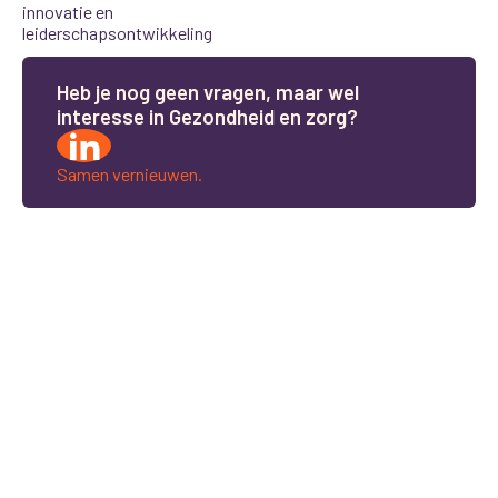
innovatie en
leiderschapsontwikkeling
H
e
b
j
e
n
o
g
g
e
e
n
v
r
a
g
e
n
,
m
a
a
r
w
e
l
i
n
t
e
r
e
s
s
e
i
n
G
e
z
o
n
d
h
e
i
d
e
n
z
o
r
g
?
Samen vernieuwen.