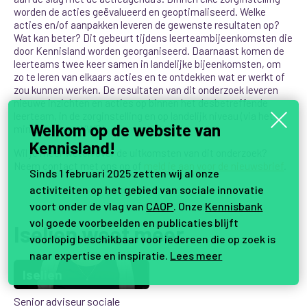
worden de acties geëvalueerd en geoptimaliseerd.
Welke
acties en/of aanpakken leveren de gewenste resultaten op?
Wat kan beter?
Dit gebeurt tijdens leerteambijeenkomsten die
door Kennisland worden georganiseerd. Daarnaast komen
de
leerteams twee keer samen in landelijke bijeenkomsten, om
zo te leren van elkaars acties en te ontdekken wat er werkt of
zou kunnen werken.
De resultaten van dit onderzoek leveren
nieuwe inzichten en acties op binnen het desbetreffende
leerteam, in de zorginstelling en op landelijk niveau (via het
Welkom op de website van
ministerie van VWS).
Kennisland!
Wil je meer weten over de uitkomsten van dit onderzoek?
Neem contact met ons op of
meld je aan voor de nieuwsbrief
.
Sinds 1 februari 2025 zetten wij al onze
activiteiten op het gebied van sociale innovatie
voort onder de vlag van
CAOP
. Onze
Kennisbank
vol goede voorbeelden en publicaties blijft
Iselien weet meer
voorlopig beschikbaar voor iedereen die op zoek is
naar expertise en inspiratie.
Lees meer
Iselien
Senior adviseur sociale