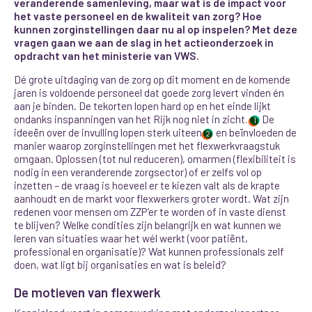
veranderende samenleving, maar wat is de impact voor
het vaste personeel en de kwaliteit van zorg? Hoe
kunnen zorginstellingen daar nu al op inspelen? Met deze
vragen gaan we aan de slag in het actieonderzoek in
opdracht van het ministerie van VWS.
Dé grote uitdaging van de zorg op dit moment en de komende
jaren is voldoende personeel dat goede zorg levert vinden én
aan je binden. De tekorten lopen hard op en het einde lijkt
ondanks inspanningen van het Rijk nog niet in zicht
.
De
1
ideeën over de invulling lopen sterk uiteen
en beïnvloeden de
2
manier waarop zorginstellingen met het flexwerkvraagstuk
omgaan. Oplossen (tot nul reduceren), omarmen (flexibiliteit is
nodig in een veranderende zorgsector) of er zelfs vol op
inzetten – de vraag is hoeveel er te kiezen valt als de krapte
aanhoudt en de markt voor flexwerkers groter wordt. Wat zijn
redenen voor mensen om ZZP’er te worden of in vaste dienst
te blijven? Welke condities zijn belangrijk en wat kunnen we
leren van situaties waar het wél werkt
(voor patiënt,
professional en organisatie)? Wat kunnen professionals zelf
doen, wat ligt bij organisaties en wat is beleid?
De motieven van flexwerk