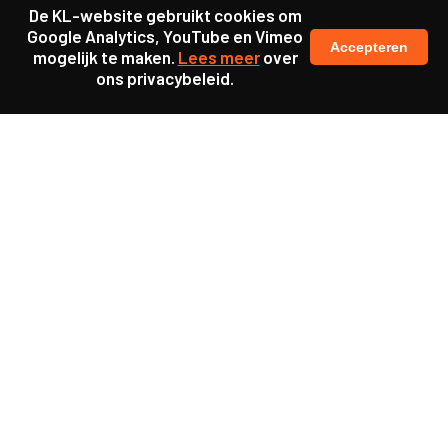
De KL-website gebruikt cookies om
Google Analytics, YouTube en Vimeo
Accepteren
mogelijk te maken.
Lees meer
over
ons privacybeleid.
Ook interessant
Project
Gesprekstool voor dialoog
over diversiteit en
inclusiviteit in de
ouderenzorg
Project
Missie Mentaal ondersteunt
landelijke beweging voor
mentale gezondheid