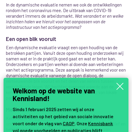
In de dynamische evaluatie nemen we ook de ontwikkelingen
rondom het coronavirus mee. De uitbraak van COVID-19
verandert immers de arbeidsmarkt.
Wat verandert er en welke
inzichten halen we hieruit voor het aanpassen van de
infrastructuur van het actieprogramma?
Een open blik vooruit
Een dynamische evaluatie vraagt een open houding van de
betrokken partijen. Vanuit deze open houding onderzoeken wij
samen wat er in de praktijk goed gaat en wat er beter kan.
Onderzoekers en partijen werken al doende aan verbeteringen
van het actieprogramma.
Deze aanpak is kenmerkend voor een
dynamische evaluatie vanwege de open dialoog, de
vernieuwende blik vooruit en het delen van kennis tussen
verschillende lagen. Wij hechten evenveel waarde aan de
Welkom op de website van
kennis en ervaring van alle afzonderlijke spelers; van lokale
Kennisland!
partijen tot ministeries.
Meerwaarde in samenwerking
Sinds 1 februari 2025 zetten wij al onze
activiteiten op het gebied van sociale innovatie
Kennisland en
Significant
werken regelmatig samen aan
voort onder de vlag van
CAOP
. Onze
Kennisbank
onderzoeksprojecten
. Significant is expert in kwalitatief en
3
beleidsonderzoek in het publieke domein. De focus van
vol goede voorbeelden en publicaties blijft