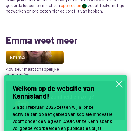
geleerde lessen en inzichten
open delen
zodat toekomstige
3
netwerken en projecten hier ook profijt van hebben.
Emma weet meer
Emma
Adviseur maatschappelijke
vernieuwing
Welkom op de website van
H
e
b
j
e
n
o
g
g
e
e
n
v
r
a
g
e
n
,
m
a
a
r
w
e
l
Kennisland!
i
n
t
e
r
e
s
s
e
i
n
G
e
z
o
n
d
h
e
i
d
e
n
z
o
r
g
?
Sinds 1 februari 2025 zetten wij al onze
Samen vernieuwen.
activiteiten op het gebied van sociale innovatie
voort onder de vlag van
CAOP
. Onze
Kennisbank
vol goede voorbeelden en publicaties blijft