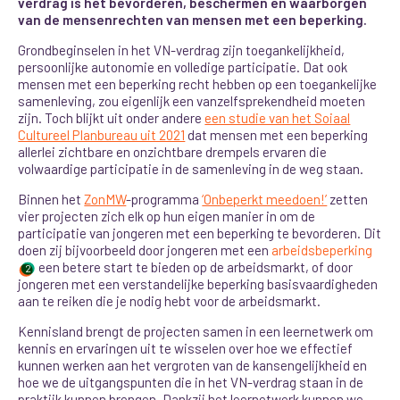
verdrag is het bevorderen, beschermen en waarborgen
van de mensenrechten van mensen met een beperking.
Grondbeginselen in het VN-verdrag zijn toegankelijkheid,
persoonlijke autonomie en volledige participatie. Dat ook
mensen met een beperking recht hebben op een toegankelijke
samenleving, zou eigenlijk een vanzelfsprekendheid moeten
zijn. Toch blijkt uit onder andere
een studie van het Soiaal
Cultureel Planbureau uit 2021
dat mensen met een beperking
allerlei zichtbare en onzichtbare drempels ervaren die
volwaardige participatie in de samenleving in de weg staan.
Binnen het
ZonMW
-programma
‘Onbeperkt meedoen!’
zetten
vier projecten zich elk op hun eigen manier in om de
participatie van jongeren met een beperking te bevorderen. Dit
doen zij bijvoorbeeld door jongeren met een
arbeidsbeperking
een betere start te bieden op de arbeidsmarkt, of door
2
jongeren met een verstandelijke beperking basisvaardigheden
aan te reiken die je nodig hebt voor de arbeidsmarkt.
Kennisland brengt de projecten samen in een leernetwerk om
kennis en ervaringen uit te wisselen over hoe we effectief
kunnen werken aan het vergroten van de kansengelijkheid en
hoe we de uitgangspunten die in het VN-verdrag staan in de
praktijk kunnen brengen. Dankzij het leernetwerk kunnen we