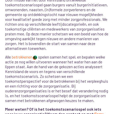
toekomstscenariospel
gaan burgers vanuit burgerinitiatieven,
omwonenden, naasten, (in)formele zorgverleners en de
gemeente op ontdekkingstocht naar nieuwe mogelijkheden
voor kwalitatief goede zorg met minder zorgprofessionals. We
richten ons op verschillende leeftijdscategorieën, en ook
toekomstige cliënten en medewerkers van zorgorganisaties
praten mee. Op deze manier schetsen we een beeld van hoe de
omgeving aankijkt tegen nieuwe en andere manieren van
zorgen. Het is bovendien de start van samen naar deze
alternatieven toewerken.
Alle
betrokkenen
spelen samen het spel, en bepalen welke
2
actie ze nog willen uitvoeren wanneer het water hen aan de
lippen staat. Aan de hand van de gekozen acties analyseert
Kennisland de voors en tegens van verschillende
toekomstscenario’s. Zo schetsen we een
toekomstperspectief voor de betrokkenen bij het verpleeghuis
en een richting voor de zorgorganisatie. Bij
ouderenzorgorganisaties is er het besef dat verandering nodig
is, en het toekomstscenariospel helpt de zorgorganisatie om
samen met betrokkenen afgewogen keuzes te maken.
Meer weten? Of is het toekomstscenariospel ook iets