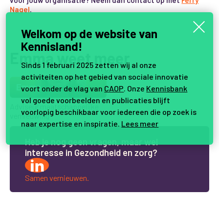
voor jouw organisatie? Neem dan contact op met
Ferry
Nagel
.
Welkom op de website van
Kennisland!
Emma weet meer
Sinds 1 februari 2025 zetten wij al onze
activiteiten op het gebied van sociale innovatie
Emma
voort onder de vlag van
CAOP
. Onze
Kennisbank
vol goede voorbeelden en publicaties blijft
Adviseur maatschappelijke
voorlopig beschikbaar voor iedereen die op zoek is
vernieuwing
naar expertise en inspiratie.
Lees meer
H
e
b
j
e
n
o
g
g
e
e
n
v
r
a
g
e
n
,
m
a
a
r
w
e
l
i
n
t
e
r
e
s
s
e
i
n
G
e
z
o
n
d
h
e
i
d
e
n
z
o
r
g
?
Samen vernieuwen.