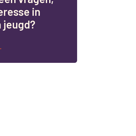
e
r
e
s
s
e
i
n
n
j
e
u
g
d
?
.