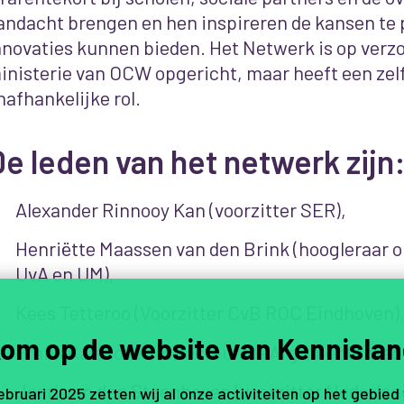
andacht brengen en hen inspireren de kansen te 
nnovaties kunnen bieden. Het Netwerk is op verz
inisterie van OCW opgericht, maar heeft een zel
nafhankelijke rol.
e leden van het netwerk zijn
Alexander Rinnooy Kan (voorzitter SER),
Henriëtte Maassen van den Brink (hoogleraar
UvA en UM),
Kees Tetteroo (Voorzitter CvB ROC Eindhoven)
om op de website van Kennislan
Frank Kalshoven (directeur De Argumentenfabr
Joeri van den Steenhoven (voorzitter Nederlan
februari 2025 zetten wij al onze activiteiten op het gebied