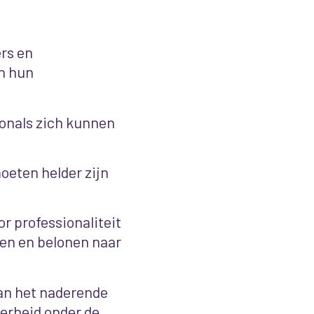
rs en
n hun
ionals zich kunnen
oeten helder zijn
or professionaliteit
ten en belonen naar
an het naderende
verheid onder de