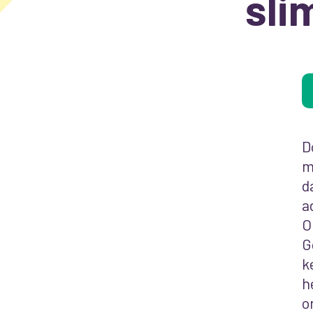
sli
D
m
d
a
O
G
k
h
o