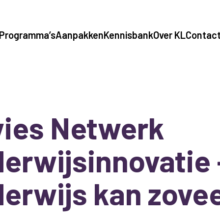
Programma’s
Aanpakken
Kennisbank
Over KL
Contac
ies Netwerk
erwijsinnovatie 
erwijs kan zovee