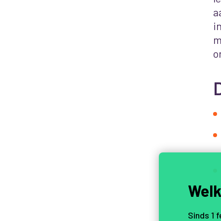
a
i
m
o
D
Welk
Sinds 1 