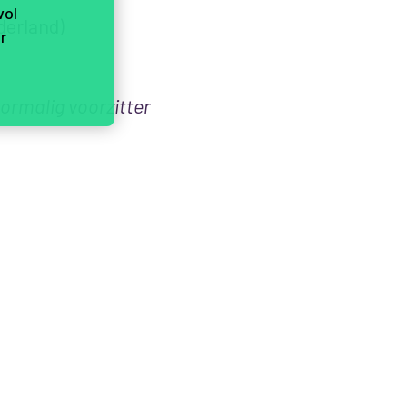
vol
derland)
r
ormalig voorzitter