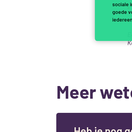
sociale 
goede vo
iedereen
E
K
Meer wet
H
e
b
j
e
n
o
g
g