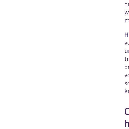
o
w
m
H
v
u
t
o
v
s
k
O
h