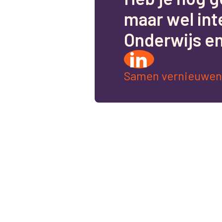
m
a
a
r
w
e
l
i
n
t
O
n
d
e
r
w
i
j
s
e
Samen vernieuwen