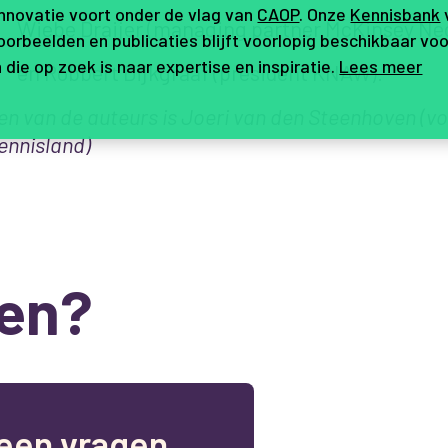
innovatie voort onder de vlag van
CAOP
. Onze
Kennisbank
Wiebe Draijer (managing partner McKinsey Ne
orbeelden en publicaties blijft voorlopig beschikbaar voo
 die op zoek is naar expertise en inspiratie.
Lees meer
en Robbert Dijkgraaf (president KNAW).
en van de auteurs is Joeri van den Steenhoven (vo
ennisland)
en?
e
e
n
v
r
a
g
e
n
,