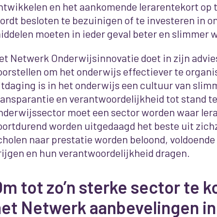
ntwikkelen en het aankomende lerarentekort op t
ordt besloten te bezuinigen of te investeren in on
iddelen moeten in ieder geval beter en slimmer 
et Netwerk Onderwijsinnovatie doet in zijn advie
oorstellen om het onderwijs effectiever te organi
itdaging is in het onderwijs een cultuur van sli
ransparantie en verantwoordelijkheid tot stand t
nderwijssector moet een sector worden waar lera
oortdurend worden uitgedaagd het beste uit zichz
cholen naar prestatie worden beloond, voldoend
rijgen en hun verantwoordelijkheid dragen.
m tot zo’n sterke sector te 
et Netwerk aanbevelingen in