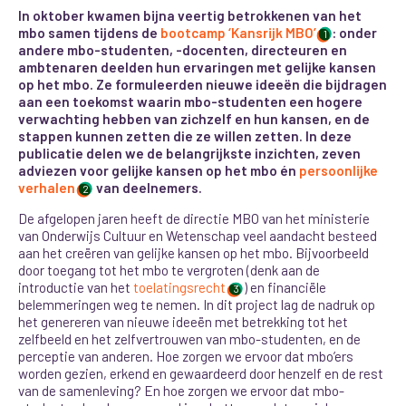
In oktober kwamen bijna veertig betrokkenen van het
mbo samen tijdens de
bootcamp ‘Kansrijk MBO’
: onder
1
andere mbo-studenten, -docenten, directeuren en
ambtenaren deelden hun ervaringen met gelijke kansen
op het mbo. Ze formuleerden nieuwe ideeën die bijdragen
aan een toekomst waarin mbo-studenten een hogere
verwachting hebben van zichzelf en hun kansen, en de
stappen kunnen zetten die ze willen zetten. In deze
publicatie delen we de belangrijkste inzichten, zeven
adviezen voor gelijke kansen op het mbo én
persoonlijke
verhalen
van deelnemers.
2
De afgelopen jaren heeft de directie MBO van het ministerie
van Onderwijs Cultuur en Wetenschap veel aandacht besteed
aan het creëren van gelijke kansen op het mbo. Bijvoorbeeld
door toegang tot het mbo te vergroten (denk aan de
introductie van het
toelatingsrecht
) en financiële
3
belemmeringen weg te nemen. In dit project lag de nadruk op
het genereren van nieuwe ideeën met betrekking tot het
zelfbeeld en het zelfvertrouwen van mbo-studenten, en de
perceptie van anderen. Hoe zorgen we ervoor dat mbo’ers
worden gezien, erkend en gewaardeerd door henzelf en de rest
van de samenleving?
En hoe zorgen we ervoor dat mbo-