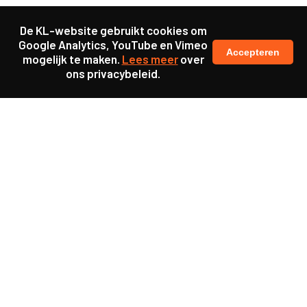
De KL-website gebruikt cookies om
Google Analytics, YouTube en Vimeo
Accepteren
mogelijk te maken.
Lees meer
over
ons privacybeleid.
Ook interessant
Publicatie
Evaluatie MDT on Tour
Publicatie
Het Beroepsbeeld Leraar is
klaar!
Publicatie
Rapportage Beroepsbeeld