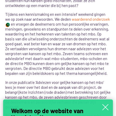
studenten hun kansen goed inschatten, zodat ze zich
ontwikkelen op een manier die bij hen past?
Tijdens een kennismaking en een intensief weekend gingen
we op zoek naar antwoorden. We deden
waarderend onderzoek
en vroegen de deelnemers om hun persoonlijke ervaringen,
4
meningen, gevoelens en standpunten te delen over erkenning,
waardering en het herkennen van talenten op het mbo. Op
basis van die uitwisseling onderzochten de deelnemers wat al
goed gaat, wat beter kan en waar ze van dromen op het mbo.
Ze vertaalden vervolgens hun dromen naar adviezen voor het
vergroten van kansen op het mbo. Zeven teams schreven een
adviesbrief met daarin wat mbo-studenten, mbo-scholen en
de directie MBO kunnen doen om gelijke kansen op het mbo te
vergroten. De directie MBO
gebruikt deze adviezen voor het
bepalen van zijn beleidskoers op het thema kansengelijkheid.
In onze publicatie ‘Adviezen voor gelijke kansen op het mbo’
lees je meer over het doel en de aanpak van dit project, de
belangrijkste inzichten (rode draden) met betrekking tot gelijke
kansen op het mbo, de zeven adviesbrieven geschreven door
de deelnemers en persoonlijke verhalen die plenair zijn
gedeeld.
Welkom op de website van
Ben jij betrokken bij het mbo en/of werkzaam op een mbo-