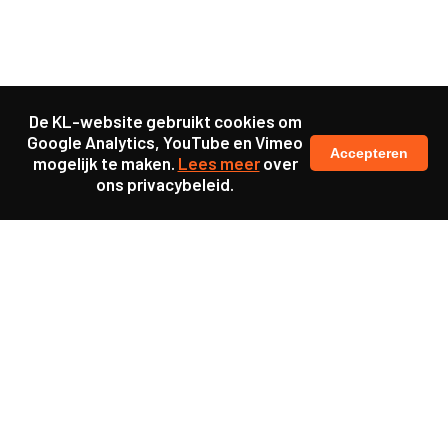
De KL-website gebruikt cookies om
Google Analytics, YouTube en Vimeo
Accepteren
mogelijk te maken.
Lees meer
over
ons privacybeleid.
Ook interessant
Publicatie
Evaluatie MDT on Tour
Publicatie
Het Beroepsbeeld Leraar is