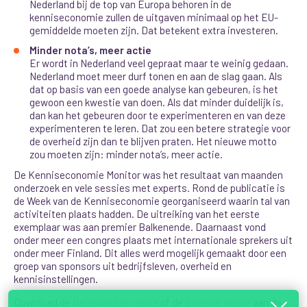
Nederland bij de top van Europa behoren in de
kenniseconomie zullen de uitgaven minimaal op het EU-
gemiddelde moeten zijn. Dat betekent extra investeren.
Minder nota’s, meer actie
Er wordt in Nederland veel gepraat maar te weinig gedaan.
Nederland moet meer durf tonen en aan de slag gaan. Als
dat op basis van een goede analyse kan gebeuren, is het
gewoon een kwestie van doen. Als dat minder duidelijk is,
dan kan het gebeuren door te experimenteren en van deze
experimenteren te leren. Dat zou een betere strategie voor
de overheid zijn dan te blijven praten. Het nieuwe motto
zou moeten zijn: minder nota’s, meer actie.
De Kenniseconomie Monitor was het resultaat van maanden
onderzoek en vele sessies met experts. Rond de publicatie is
de Week van de Kenniseconomie georganiseerd waarin tal van
activiteiten plaats hadden. De uitreiking van het eerste
exemplaar was aan premier Balkenende. Daarnaast vond
onder meer een congres plaats met internationale sprekers uit
onder meer Finland. Dit alles werd mogelijk gemaakt door een
groep van sponsors uit bedrijfsleven, overheid en
kennisinstellingen.
Download de
Nederlandse versie
of de
Engelse versie
van de