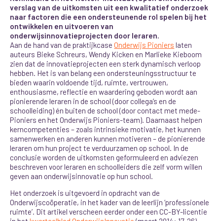
verslag van de uitkomsten uit een kwalitatief onderzoek
naar factoren die een ondersteunende rol spelen bij het
ontwikkelen en uitvoeren van
onderwijsinnovatieprojecten door leraren.
Aan de hand van de praktijkcase
Onderwijs Pioniers
laten
auteurs Bieke Schreurs, Wendy Kicken en Marlieke Kieboom
zien dat de innovatieprojecten een sterk dynamisch verloop
hebben. Het is van belang een ondersteuningsstructuur te
bieden waarin voldoende tijd, ruimte, vertrouwen,
enthousiasme, reflectie en waardering geboden wordt aan
pionierende leraren in de school (door collega’s en de
schoolleiding) én buiten de school (door contact met mede-
Pioniers en het Onderwijs Pioniers-team). Daarnaast helpen
kerncompetenties – zoals intrinsieke motivatie, het kunnen
samenwerken en anderen kunnen motiveren – de pionierende
leraren om hun project te verduurzamen op school. In de
conclusie worden de uitkomsten geformuleerd en adviezen
beschreven voor leraren en schoolleiders die zelf vorm willen
geven aan onderwijsinnovatie op hun school.
Het onderzoek is uitgevoerd in opdracht van de
Onderwijscoöperatie, in het kader van de leerlijn ‘professionele
ruimte’. Dit artikel verscheen eerder onder een CC-BY-licentie