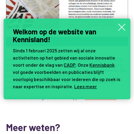
Welkom op de website van
Kennisland!
Download het artikel (PDF)
Sinds 1 februari 2025 zetten wij al onze
activiteiten op het gebied van sociale innovatie
Het artikel ‘
Onderwijsvernieuwing door pionierende leraren
‘ is
een samenvatting van het onderliggende onderzoeksrapport
voort onder de vlag van
CAOP
. Onze
Kennisbank
‘
Professionele ruimte in het Onderwijs Pioniers programma: Een
vol goede voorbeelden en publicaties blijft
onderzoek naar de duurzame impact van een
voorlopig beschikbaar voor iedereen die op zoek is
innovatieproject en condities die de professionele ruimte
naar expertise en inspiratie.
Lees meer
bevorderen
‘.
Je kunt het volledige onderzoeksrapport
hier downloaden
.
Meer weten?