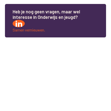
H
e
b
j
e
n
o
g
g
e
e
n
v
r
a
g
e
n
,
m
a
a
r
w
e
l
i
n
t
e
r
e
s
s
e
i
n
O
n
d
e
r
w
i
j
s
e
n
j
e
u
g
d
?
Samen vernieuwen.