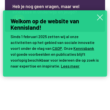
H
e
b
j
e
n
o
g
g
e
e
n
v
r
a
g
e
n
,
m
a
a
r
w
e
l
i
n
t
e
r
e
s
s
e
i
n
O
n
d
e
r
w
i
j
s
e
n
j
e
u
g
d
?
Welkom op de website van
Samen vernieuwen.
Kennisland!
Sinds 1 februari 2025 zetten wij al onze
activiteiten op het gebied van sociale innovatie
voort onder de vlag van
CAOP
. Onze
Kennisbank
vol goede voorbeelden en publicaties blijft
voorlopig beschikbaar voor iedereen die op zoek is
naar expertise en inspiratie.
Lees meer