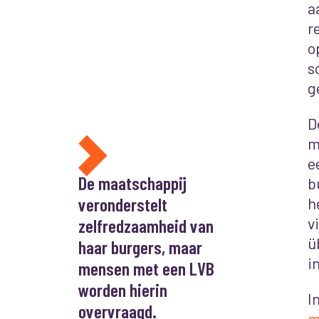
a
r
o
s
g
D
m
e
De maatschappij
b
veronderstelt
h
v
zelfredzaamheid van
ü
haar burgers, maar
i
mensen met een LVB
worden hierin
I
overvraagd.
m