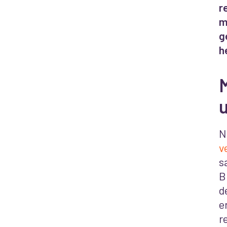
r
m
g
h
N
v
s
B
d
e
r