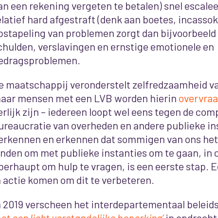
an een rekening vergeten te betalen) snel escale
elatief hard afgestraft (denk aan boetes, incasso
pstapeling van problemen zorgt dan bijvoorbeeld 
chulden, verslavingen en ernstige emotionele en
edragsproblemen.
e maatschappij veronderstelt zelfredzaamheid va
aar mensen met een LVB worden hierin
overvra
erlijk zijn – iedereen loopt wel eens tegen de comp
ureaucratie van overheden en andere publieke in
erkennen en erkennen dat sommigen van ons het 
inden om met publieke instanties om te gaan, in 
berhaupt om hulp te vragen, is een eerste stap. E
n actie komen om dit te verbeteren.
n 2019 verscheen het interdepartementaal belei
et een licht verstandelijke beperking’
in opdracht