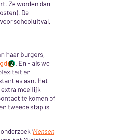
ert. Ze worden dan
kosten). De
voor schooluitval,
n haar burgers,
agd
.
En – als we
2
lexiteit en
stanties aan. Het
extra moeilijk
contact te komen of
en tweede stap is
dsonderzoek
‘
Mensen
 van het Ministerie