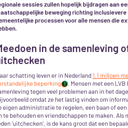
egionale sessies zullen hopelijk bijdragen aan e
aatschappelijke beweging richting inclusievere 
emeentelijke processen voor alle mensen die ext
ebben.
Meedoen in de samenleving o
uitchecken
aar schatting leven er in Nederland
1.1 miljoen 
erstandelijke beperking
. Mensen met een LVB l
1
amenleving tegen veel problemen aan in het dagel
ijvoorbeeld omdat ze het lastig vinden om inform
e eigen administratie te regelen, een baan of een
n te behouden en vriendschappen te maken. Als
eden ‘uitchecken’, is de kans groot dat een bepaal