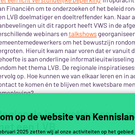
an Financiën om te onderzoeken of het beleid r
en LVB doelmatiger en doeltreffender kan. Naar a
anbevelingen uit dit rapport heeft VWS in de afg
erschillende webinars en
talkshows
georganiseer
emeentemedewerkers om het bewustzijn rondom 
ergroten. Hieruit kwam naar voren dat er vanuit
ehoefte is aan onderlinge informatieuitwisselin
ondom het thema LVB. De regionale inspiratiesess
ervolg op. Hoe kunnen we van elkaar leren
en in a
ontact te komen én te blijven met kwetsbare men
amenleving?
Regionale inspiratiesessies 
om op de website van Kennislan
met een LVB
februari 2025 zetten wij al onze activiteiten op het gebied