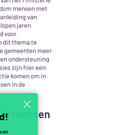
ondom mensen met
anleiding van
elopen jaren
d voor
dit thema te
 de gemeenten meer
g en ondersteuning
ies zijn hier een
ctie komen om in
sen in de
mét mensen
d!
 van