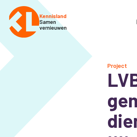
Kennisland
Samen
vernieuwen
Project
LVB
gem
die