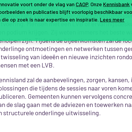
innovatie voort onder de vlag van
CAOP
. Onze
Kennisbank
ennisland organiseert drie regionale inspiratiese
orbeelden en publicaties blijft voorlopig beschikbaar voo
edewerkers van gemeenten die zich bezighouden
 die op zoek is naar expertise en inspiratie.
Lees meer
itvoering. Mensen met een LVB of ervaringsdesk
en podium krijgen. Zij weten immers het beste w
eholpen zijn. Tijdens de bijeenkomsten zal de foc
nderlinge ontmoetingen en netwerken tussen g
itwisseling van ideeën en nieuwe inzichten rond
ensen met een LVB.
ennisland zal de aanbevelingen, zorgen, kansen, 
plossingen die tijdens de sessies naar voren kom
ubliceren. Gemeenten kunnen vervolgens concree
an de slag gaan met de adviezen en toewerken n
n structurele onderlinge uitwisseling.