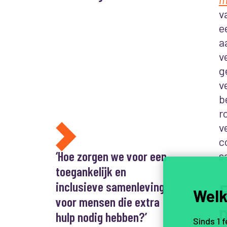
v
e
a
v
g
v
b
r
v
c
‘Hoe zorgen we voor een
s
toegankelijk en
inclusieve samenleving
Welk
voor mensen die extra
hulp nodig hebben?’
Sinds 1 