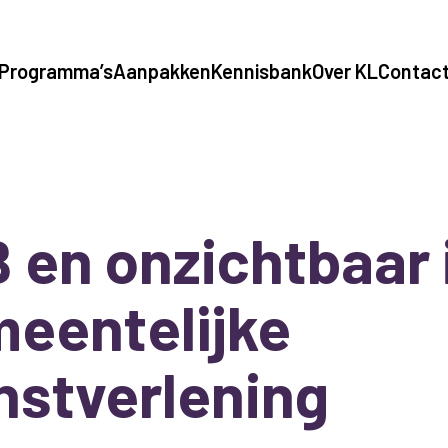
Programma’s
Aanpakken
Kennisbank
Over KL
Contac
 en onzichtbaar 
eentelijke
nstverlening