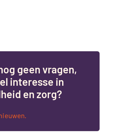
n
o
g
g
e
e
n
v
r
a
g
e
n
,
e
l
i
n
t
e
r
e
s
s
e
i
n
d
h
e
i
d
e
n
z
o
r
g
?
nieuwen.