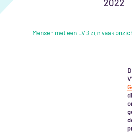
2022
Mensen met een LVB zijn vaak onzich
D
V
G
d
o
g
d
p