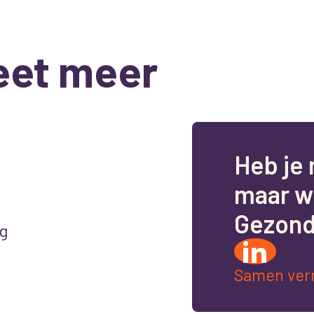
eet meer
H
e
b
j
e
m
a
a
r
w
G
e
z
o
n
g
Samen ver