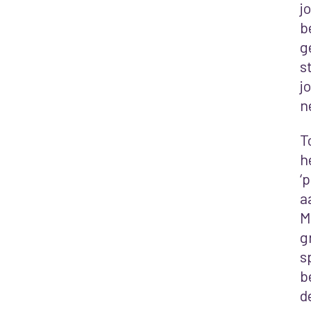
j
b
g
s
j
n
T
h
‘
a
M
g
s
b
d