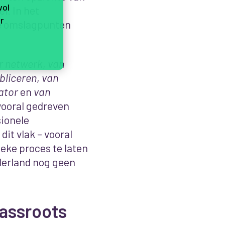
vol
l. In het
r
e omslagpunten
r netwerk
,
van
bliceren
,
van
ator
en
van
vooral gedreven
sionele
it vlak – vooral
ieke proces te laten
ederland nog geen
rassroots