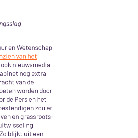
ingsslag
tuur en Wetenschap
nzien van het
n ook nieuwsmedia
kabinet nog extra
racht van de
moeten worden door
or de Pers en het
bestendigen zou er
ven en grassroots-
uitwisseling
o blijkt uit een