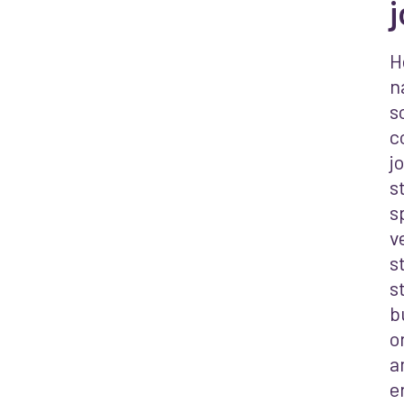
j
H
n
s
c
j
s
s
v
s
s
b
o
a
e