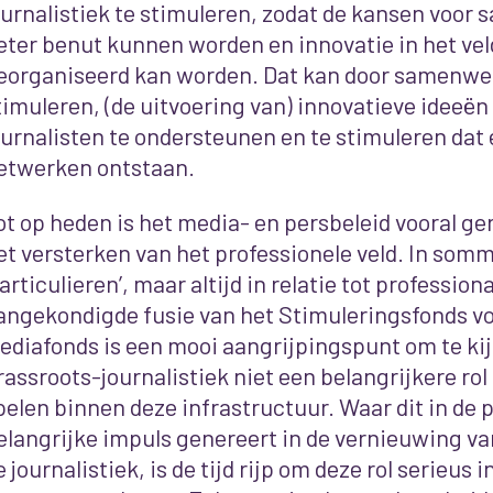
ournalistiek te stimuleren, zodat de kansen voo
eter benut kunnen worden en innovatie in het veld
eorganiseerd kan worden. Dat kan door samenwe
timuleren, (de uitvoering van) innovatieve ideeën
ournalisten te ondersteunen en te stimuleren dat 
etwerken ontstaan.
ot op heden is het media- en persbeleid vooral g
et versterken van het professionele veld. In somm
particulieren’, maar altijd in relatie tot profession
angekondigde fusie van het Stimuleringsfonds vo
ediafonds is een mooi aangrijpingspunt om te kij
rassroots-journalistiek niet een belangrijkere r
pelen binnen deze infrastructuur. Waar dit in de p
elangrijke impuls genereert in de vernieuwing va
e journalistiek, is de tijd rijp om deze rol serieus