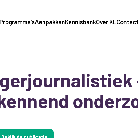
Programma’s
Aanpakken
Kennisbank
Over KL
Contac
gerjournalistiek
kennend onderz
Bekijk de publicatie