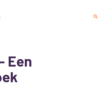
t
 - Een
oek