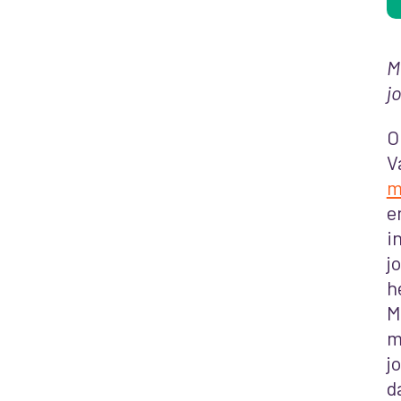
M
j
O
V
m
e
i
j
h
M
m
j
d