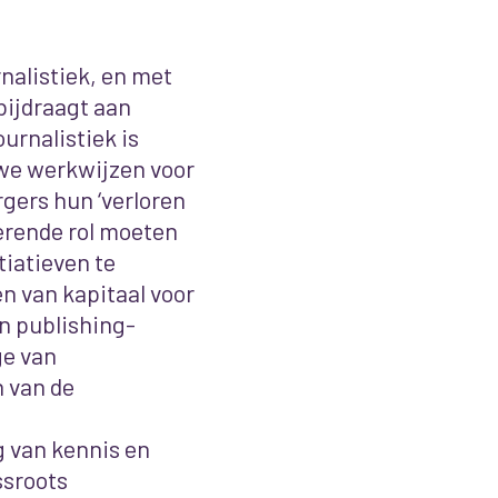
nalistiek, en met
bijdraagt aan
urnalistiek is
we werkwijzen voor
rgers hun ‘verloren
terende rol moeten
tiatieven te
n van kapitaal voor
en publishing-
ge van
n van de
g van kennis en
ssroots