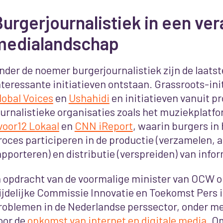
urgerjournalistiek in een ve
medialandschap
nder de noemer burgerjournalistiek zijn de laatst
nteressante initiatieven ontstaan. Grassroots-ini
lobal Voices
en
Ushahidi
en initiatieven vanuit p
ournalistieke organisaties zoals het muziekplatf
voor12 Lokaal
en
CNN iReport
, waarin burgers in 
roces participeren in de productie (verzamelen, 
apporteren) en distributie (verspreiden) van info
n opdracht van de voormalige minister van OCW 
ijdelijke Commissie Innovatie en Toekomst Pers 
roblemen in de Nederlandse perssector, onder m
oor de
opkomst van internet en digitale media
. O