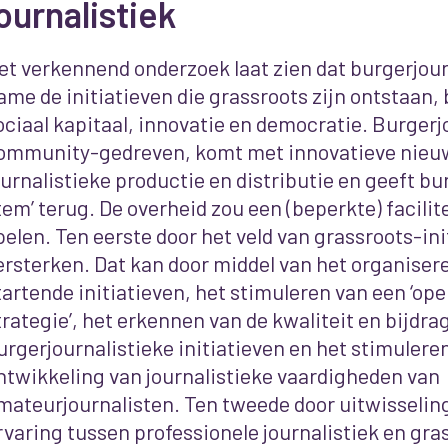
ournalistiek
et verkennend onderzoek laat zien dat burgerjour
ame de initiatieven die grassroots zijn ontstaan, 
ociaal kapitaal, innovatie en democratie. Burgerjo
ommunity-gedreven, komt met innovatieve nieu
ournalistieke productie en distributie en geeft bu
tem’ terug. De overheid zou een (beperkte) facili
pelen. Ten eerste door het veld van grassroots-ini
ersterken. Dat kan door middel van het organisere
tartende initiatieven, het stimuleren van een ‘op
trategie’, het erkennen van de kwaliteit en bijdra
urgerjournalistieke initiatieven en het stimulere
ntwikkeling van journalistieke vaardigheden van
mateurjournalisten. Ten tweede door uitwisselin
rvaring tussen professionele journalistiek en gra