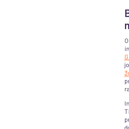
B
O
i
G
j
3
p
r
I
T
p
d