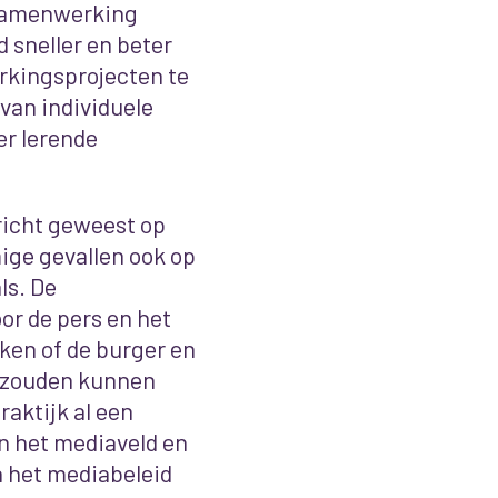
r samenwerking
 sneller en beter
rkingsprojecten te
 van individuele
er lerende
ericht geweest op
ige gevallen ook op
als. De
or de pers en het
ken of de burger en
ol zouden kunnen
raktijk al een
n het mediaveld en
 in het mediabeleid