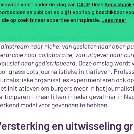
innovatie voort onder de vlag van
CAOP
. Onze
Kennisbank
et oude, gesloten, traditionele journalistieke mode
orbeelden en publicaties blijft voorlopig beschikbaar voo
erkennende onderzoek worden zes onomkeerbar
 die op zoek is naar expertise en inspiratie.
Lees meer
eïdentificeerd:
r vindt een transformatie plaats
van redactie naa
ainstream naar niche
,
van gesloten naar open pu
iërarchie naar collaboratie
,
van uitgever naar cur
xclusief naar gedistribueerd
. Deze omslag wordt 
oor grassroots journalistieke initiatieven. Profes
ournalistieke organisaties experimenteren ook op d
et initiatieven om burgers meer in het journalist
articiperen – maar lijken in ieder geval hier in N
erkend model voor gevonden te hebben.
ersterking en uitwisseling g