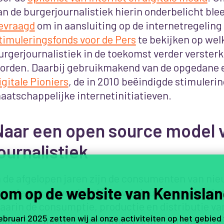
an de burgerjournalistiek hierin onderbelicht blee
evraagd
om in aansluiting op de internetregeling
timuleringsfonds voor de Pers
te bekijken op wel
urgerjournalistiek in de toekomst verder verster
orden. Daarbij gebruikmakend van de opgedane 
igitale Pioniers
, de in 2010 beëindigde stimuleri
aatschappelijke internetinitiatieven.
Naar een open source model 
ournalistiek
n de afgelopen jaren zijn de consumenten van ni
om op de website van Kennislan
an nieuws geworden. Nieuwe nieuwsorganisaties 
aarin de consumptie, productie en distributie va
februari 2025 zetten wij al onze activiteiten op het gebied
nformatie meer open en transparant zijn geworde