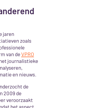
randerend
e jaren
tiatieven zoals
rofessionele
orm van de
VPRO
het journalistieke
analyseren,
rmatie en nieuws.
onderzocht de
in 2009 de
eer veroorzaakt
mdat het aspect