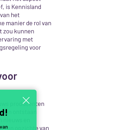
f, is Kennisland
 van het
ke manier de rol van
kt zou kunnen
ervaring met
ngsregeling voor
voor
euws producenten
d!
zijn ontstaan
n nieuws en
 van
n ten opzichte van