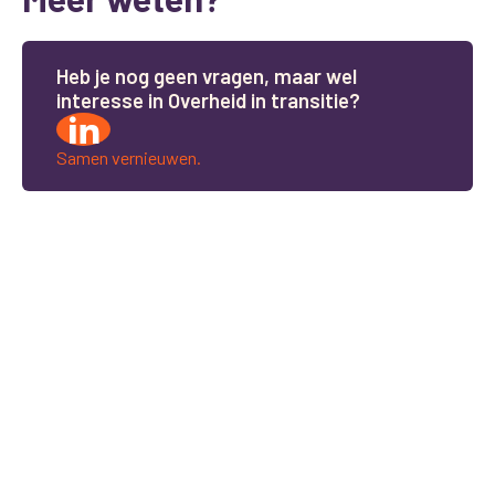
H
e
b
j
e
n
o
g
g
e
e
n
v
r
a
g
e
n
,
m
a
a
r
w
e
l
i
n
t
e
r
e
s
s
e
i
n
O
v
e
r
h
e
i
d
i
n
t
r
a
n
s
i
t
i
e
?
Samen vernieuwen.