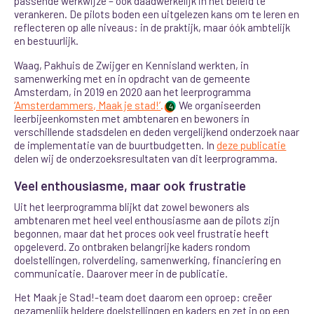
passende werkwijze – ook daadwerkelijk in het beleid te
verankeren. De pilots boden een uitgelezen kans om te leren en
reflecteren op alle niveaus: in de praktijk, maar óók ambtelijk
en bestuurlijk.
Waag, Pakhuis de Zwijger en Kennisland werkten, in
samenwerking met en in opdracht van de gemeente
Amsterdam, in 2019 en 2020 aan het leerprogramma
‘Amsterdammers, Maak je stad!’
.
We organiseerden
4
leerbijeenkomsten met ambtenaren en bewoners in
verschillende stadsdelen en deden vergelijkend onderzoek naar
de implementatie van de buurtbudgetten. In
deze publicatie
delen wij de onderzoeksresultaten van dit leerprogramma.
Veel enthousiasme, maar ook frustratie
Uit het leerprogramma blijkt dat zowel bewoners als
ambtenaren
met heel veel enthousiasme aan de pilots zijn
begonnen, maar dat het proces ook veel frustratie heeft
opgeleverd. Zo ontbraken belangrijke kaders rondom
doelstellingen, rolverdeling, samenwerking, financiering en
communicatie. Daarover meer in de publicatie.
Het Maak je Stad!-team doet daarom een oproep: creëer
gezamenlijk heldere doelstellingen en kaders en zet in op een