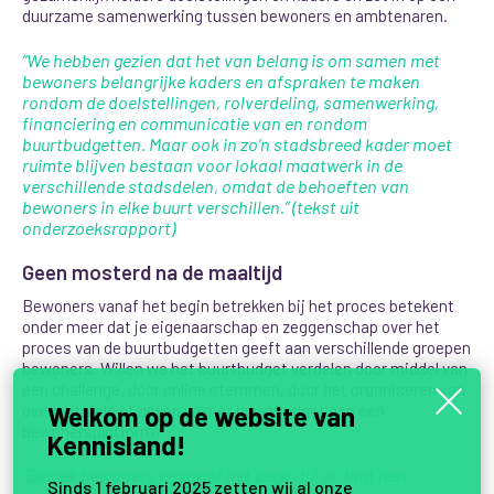
duurzame samenwerking tussen bewoners en ambtenaren.
“We hebben gezien dat het van belang is om samen met
bewoners belangrijke kaders en afspraken te maken
rondom de doelstellingen, rolverdeling, samenwerking,
financiering en communicatie van en rondom
buurtbudgetten. Maar ook in zo’n stadsbreed kader moet
ruimte blijven bestaan voor lokaal maatwerk in de
verschillende stadsdelen, omdat de behoeften van
bewoners in elke buurt verschillen.” (tekst uit
onderzoeksrapport)
Geen mosterd na de maaltijd
Bewoners vanaf het begin betrekken bij het proces betekent
onder meer dat je eigenaarschap en zeggenschap over het
proces van de buurtbudgetten geeft aan verschillende groepen
bewoners.
Willen we het buurtbudget verdelen door middel van
een challenge, door online stemmen, door het organiseren van
overlegtafels of geven we het buurtbudget aan een
Welkom op de website van
bewonersplatform?
Kennisland!
“Betrek bewoners er vanaf het begin bij en laat hen
Sinds 1 februari 2025 zetten wij al onze