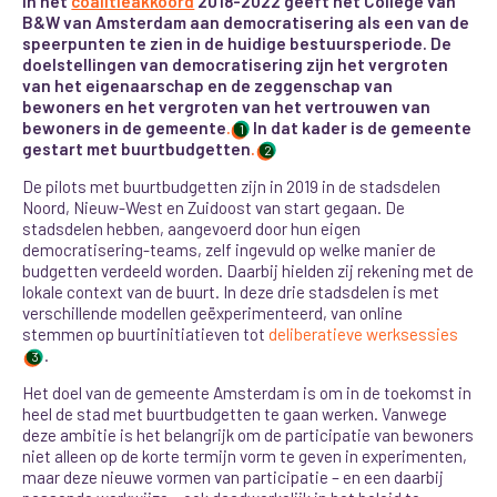
In het
coalitieakkoord
2018-2022 geeft het College van
B&W van Amsterdam aan democratisering als een van de
speerpunten te zien in de huidige bestuursperiode. De
doelstellingen van democratisering zijn het vergroten
van het eigenaarschap en de zeggenschap van
bewoners en het vergroten van het vertrouwen van
bewoners in de gemeente
.
In dat kader is de gemeente
1
gestart met buurtbudgetten
.
2
De pilots met buurtbudgetten zijn in 2019 in de stadsdelen
Noord, Nieuw-West en Zuidoost van start gegaan. De
stadsdelen hebben, aangevoerd door hun eigen
democratisering-teams, zelf ingevuld op welke manier de
budgetten verdeeld worden. Daarbij hielden zij rekening met de
lokale context van de buurt. In deze drie stadsdelen is met
verschillende modellen
geëxperimenteerd, van online
stemmen op buurtinitiatieven tot
deliberatieve werksessies
.
3
Het doel van de gemeente Amsterdam is om in de toekomst in
heel de stad met buurtbudgetten te gaan werken. Vanwege
deze ambitie is het belangrijk om de participatie van bewoners
niet alleen op de korte termijn vorm te geven in experimenten,
maar deze nieuwe vormen van participatie – en een daarbij