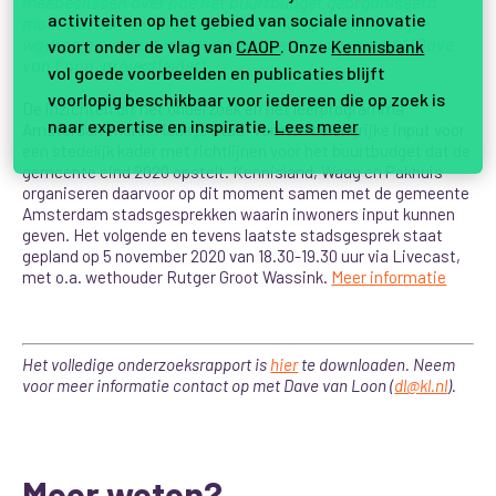
meebeslissen over hoe het buurtbudget georganiseerd
activiteiten op het gebied van sociale innovatie
moet worden. En niet pas op het moment dat de wijze
waarop bewoners mee kunnen doen al is bedacht.” (Dave
voort onder de vlag van
CAOP
. Onze
Kennisbank
van Loon, projectleider)
vol goede voorbeelden en publicaties blijft
voorlopig beschikbaar voor iedereen die op zoek is
De inzichten uit het onderzoek en het leerprogramma
naar expertise en inspiratie.
Lees meer
Amsterdammers, Maak je stad! vormen belangrijke input voor
een stedelijk kader met richtlijnen voor het buurtbudget dat de
gemeente eind 2020 opstelt. Kennisland, Waag en Pakhuis
organiseren daarvoor op dit moment samen met de gemeente
Amsterdam stadsgesprekken waarin inwoners input kunnen
geven. Het volgende en tevens laatste stadsgesprek staat
gepland op 5 november 2020 van 18.30-19.30 uur via Livecast,
met o.a. wethouder Rutger Groot Wassink.
Meer informatie
Het volledige onderzoeksrapport is
hier
te downloaden. Neem
voor meer informatie contact op met Dave van Loon (
dl@kl.nl
).
Meer weten?