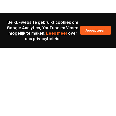
De KL-website gebruikt cookies om
Google Analytics, YouTube en Vimeo
Accepteren
mogelijk te maken.
Lees meer
over
ons privacybeleid.
Ook interessant
Publicatie
22 lessen over samen
vernieuwen
Publicatie
Wat heeft het onderwijs
nodig voor succesvolle