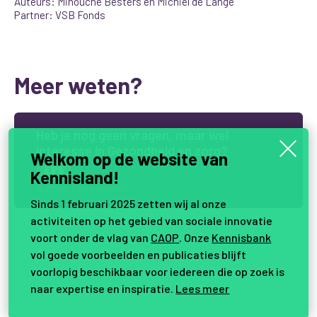
Auteurs: Minouche Besters en Michiel de Lange
Partner: VSB Fonds
Meer weten?
H
e
b
j
e
n
o
g
g
e
e
n
v
r
a
g
e
n
,
m
a
a
r
w
e
l
i
n
t
e
r
e
s
s
e
i
n
G
e
z
o
n
d
h
e
i
d
e
n
z
o
r
g
?
Welkom op de website van
Kennisland!
Samen vernieuwen.
Sinds 1 februari 2025 zetten wij al onze
activiteiten op het gebied van sociale innovatie
voort onder de vlag van
CAOP
. Onze
Kennisbank
vol goede voorbeelden en publicaties blijft
voorlopig beschikbaar voor iedereen die op zoek is
naar expertise en inspiratie.
Lees meer